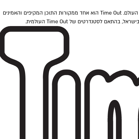
Time Outתל אביב הוא חלק מרשת Time Out Global — רשת מדיה בינלאומית הפועלת ב-360 ערים מרכזיות וב-60 מדינות ברחבי העולם. Time Out הוא אחד ממקורות התוכן המקיפים והאמינים