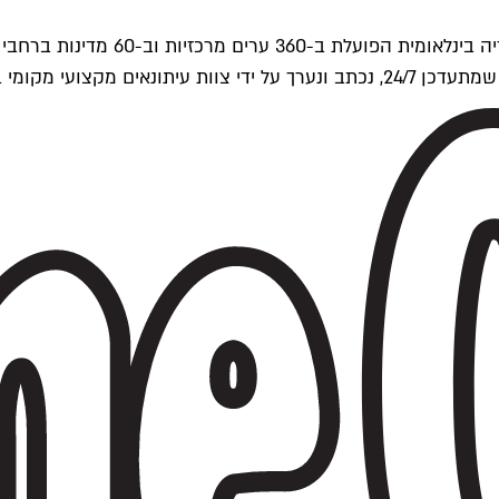
ים של Time Out העולמית.