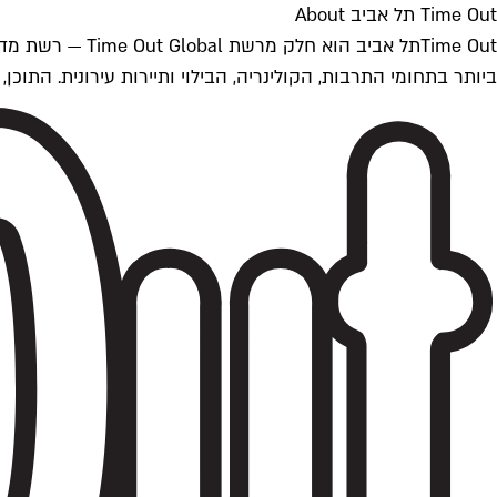
Time Out תל אביב About
ביותר בתחומי התרבות, הקולינריה, הבילוי ותיירות עירונית. התוכן, שמתעדכן 24/7, נכתב ונערך על ידי צוות עיתונאים מקצועי מקומי בישראל, בהתאם לסטנדרט