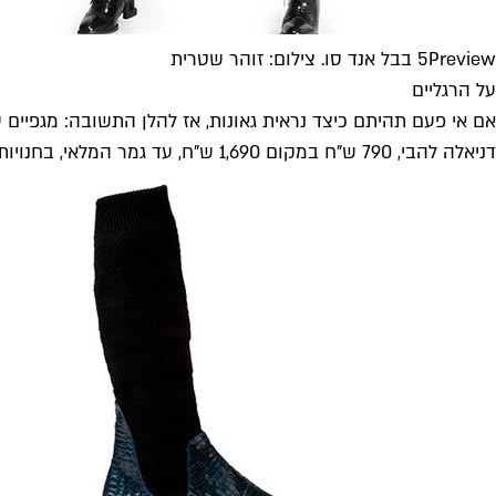
5Preview בבל אנד סו. צילום: זוהר שטרית
על הרגליים
אם אי פעם תהיתם כיצד נראית גאונות, אז להלן התשובה: מגפיים ע
דניאלה להבי, 790 ש"ח במקום 1,690 ש"ח, עד גמר המלאי, בחנויות המותג וב