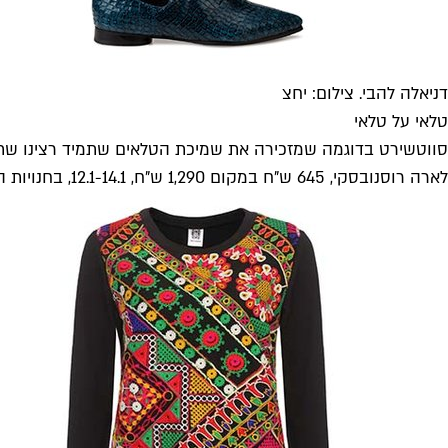
דניאלה להבי. צילום: יחצ
טלאי על טלאי
סווטשירט בדוגמה שמזכירה את שמיכת הטלאים שתמיד רצינו שתה
לארה רוסנובסקי, 645 ש"ח במקום 1,290 ש"ח, 12.1-14.1, בחנויות המעצבת: עמיעד 14, שוק הפשפשים, יפו; אבא אחימאיר 17, מרכז שוסטר, תל אביב