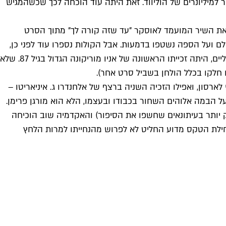
מיליונרים של הוליווד
. זאת היתה עוד הוכחה לכך שכשהמגיש
רה את השיר המועמד לאוסקר "עד שזה קורה לך" מתוך הסרט
ולם ועל הספה נשטפו בדמעות. אבל הקולות נספרו עוד לפני כן,
והזכייה הצפויה בהמשך הערב של השיר מ"ספקטר" היתה מאכזבת. רגע מוזיקלי מרגש נוסף, שהרים את כל הנוכחים באולם על הרגליים, היתה זכייתו הראשונה של אניו מוריקונה הגדול בגיל 87. שלא
 חלקו בכלל הולחן בשביל סרט אחר).
ארסון, ואפילו הזכיה השניה ברצף של אלחנדרו ג. איניאריטו –
רק להכריז על הסרט הזוכה ולצורך כך עלה על הבמה אלוהים השחור בכבודו ובעצמו, הלא הוא מורגן פרימן.
ק יותר בעיתונאים שחשפו את הסיפור) והאקדמיה שוב הוכיחה
 בתחילת הטקס מדוע החליט לא לפרוש מהנחייתו למרות הלחץ