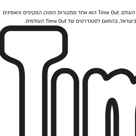
Time Outתל אביב הוא חלק מרשת Time Out Global — רשת מדיה בינלאומית הפועלת ב-360 ערים מרכזיות וב-60 מדינות ברחבי העולם. Time Out הוא אחד ממקורות התוכן המקיפים והאמינים