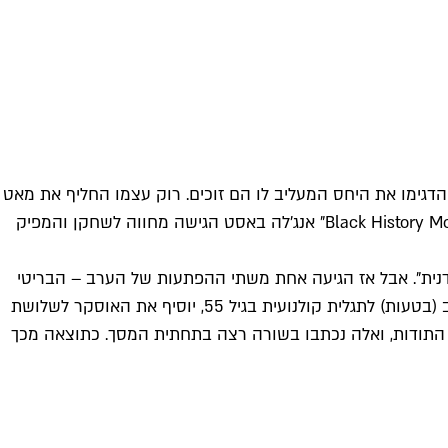
הדגימו את היחס המעליב לו הם זוכים. רוק עצמו החליף את מאט
דיימון בתפקיד האסטרונאוט שנשכח מאחור, וגילה שלאף אחד אין כוונות להשקיע דולרים לבנים כדי להשיבו הביתה. ובמסגרת "Black History Month" אנג'לה באסט הגישה מחווה לשחקן והמפיק
דנית". אבל אז הגיעה אחת משתי ההפתעות של הערב – הבריטי
השקט מרק ריילנס עקף את סילבסטר סטלון ולקח את הפרס לשחקן משנה על הופעתו המשובחת ב"גשר המרגלים". ריילנס, שנחשב (בטעות) לתגלית קולנועית בגיל 55, יוסיף את האוסקר לשלושת
מת התודות, ואלה נכתבו בשורה רצה בתחתית המסך. כתוצאה מכך