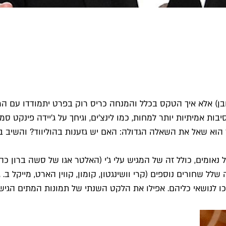
ובן) אלא איך הטקס בכלל והמנחה כריס רוק בפרט יתמודדו עם 
בות אמיתיות יותר למחות, כמו לינצ'ים, וגיחך על ג'יידה פינקט
הוא שאל את השאלה הגדולה: האם יש גזענות בהוליווד? והשיב באו
נאומים, כולל זה של המגיש עלי ג'י (האלטר אגו של סשה ברון כ
כמו הפכו לנושאי כליהם. אפילו את הלקט השנתי של תמונות המתים ה