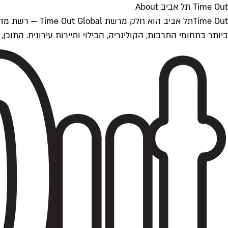
Time Out תל אביב About
ביותר בתחומי התרבות, הקולינריה, הבילוי ותיירות עירונית. התוכן, שמתעדכן 24/7, נכתב ונערך על ידי צוות עיתונאים מקצועי מקומי בישראל, בהתאם לסטנדרט