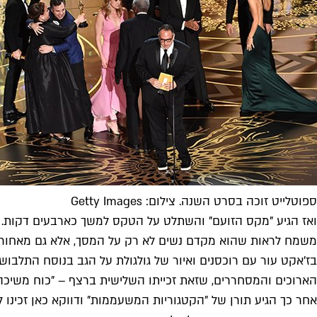
ספוטלייט זוכה בסרט השנה. צילום: Getty Images
ואז הגיע "מקס הזועם" והשתלט על הטקס למשך כארבעים דקות. 
משמח לראות שהוא מקדם נשים לא רק על המסך, אלא גם מאחוריו. 
בז'אקט עור עם רוכסנים ואיור של גולגולת על הגב בנוסח התלבוש
הארוכים והמסחררים, שזאת זכייתו השלישית ברצף – "כוח משיכה"
אחר כך הגיע תורן של "הקטגוריות המשעממות" ודווקא כאן זכינו 