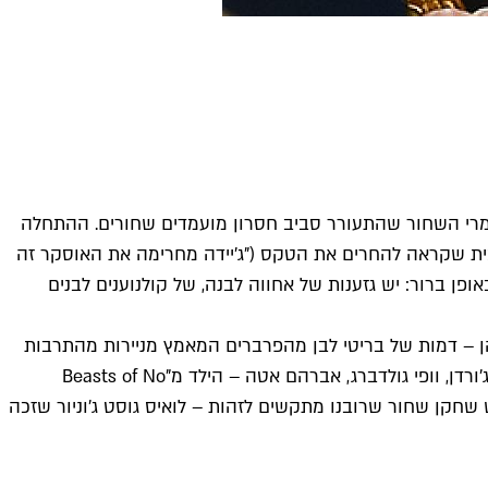
המרי השחור שהתעורר סביב חסרון מועמדים שחורים. ההתחלה
 סמית שקראה להחרים את הטקס ("ג'יידה מחרימה את האוסקר זה
פן ברור: יש גזענות של אחווה לבנה, של קולנוענים לבנים
הן – דמות של בריטי לבן מהפרברים המאמץ מניירות מהתרבות
השחורה), שהיה מודע לתפקידו הסמלי. לפניו ואחריו עלו על הבמה שלל שחורים נוספים (קרי וושינגטון, קומון, קווין הארט, מייקל ב. ג'ורדן, וופי גולדברג, אברהם אטה – הילד מ"Beasts of No
גיש שחקן שחור שרובנו מתקשים לזהות – לואיס גוסט ג'וניור שזכה