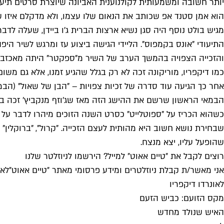
יותר חשובה ומשמעותית לקולנוענית האביונה שיוצרת סרטים תיעוד
הוא אמן סטנד אפ שכותב את הנאום שלו עצמו, ולא מדקלם איזו ש
מגיש בולט נוסף היה סגן נשיא ארצות הברית ג'ו ביידן, שעלה לד
התיעודי "אונס בקמפוס". הליידי הגישה ביצוע עז ומרגש לשיר היפ
כמו דיקפריו, מוריקונה זכה לא רק בגלל שהגיע זמנו, אלא גם מש
אחר כך הגיעה עוד סדרה של זכיות צפויות – "הבן של שאול" (הבמא
כשהוא הכריז על "ספוטלייט" כסרט השנה הזוכים מיהרו לדבר על
שבחירת נושא חשוב היא מהותית לעצם הזכייה. "קרול", "ברוקלין"
שהופעל עליו, יצא מנצח.
רוצים לקבל את ״טיים אאוט״ למייל? הירשמו לניוזלטר שלנו
אני מאשר/ת קבלת ניוזלטרים ומידע פרסומי מאתר ״טיים אאוט״
לאי
לאונרדו דיקפריו
מקס הזועם: כביש הזעם
האיש שנולד מחדש