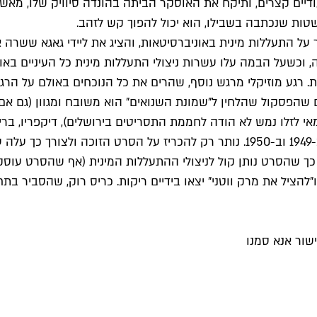
יים קצרים, ותיקח את האוסקר הביתה בהונדה סיוויק שלו, מאשר ל
טות שנכתבה בשבילו, הוא יכול להפוך קש לזהב.
בר על התעללות מינית באוניברסיטאות, והציג את ליידי גאגא שש
ה, וכשעל הבמה עלו עשרות ניצולי התעללות מינית כל העיניים בא
ום שהפסקול שהלחין ל"שמונת השנואים" הוא משובח ומגוון (גם אם
י לזלו נמש לא הודה לחממת התסריטים בירושלים), דיקפריו, ברי ל
הבמאי הראשון שרשם את ההישג הזה מאז שג'וזף מנקביץ' זכה ב-1949 וב-1950. נותר 
 כך שהסרט נותן קול לניצולי ההתעללות המינית (אף שהסרט עוס
 ו"להציל את מרק ווטני" יצאו בידיים ריקות. כריס רוק, שהסביר
שור אנא סמנו