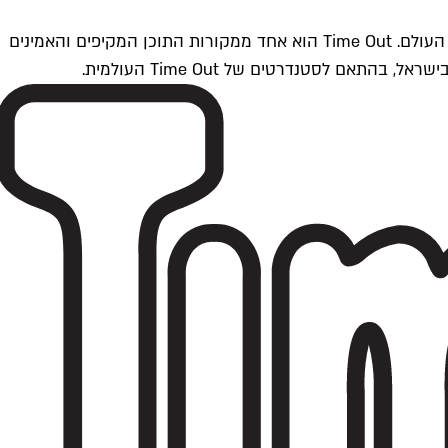
Time Outתל אביב הוא חלק מרשת Time Out Global — רשת מדיה בינלאומית הפועלת ב-360 ערים מרכזיות וב-60 מדינות ברחבי העולם. Time Out הוא אחד ממקורות התוכן המקיפים והאמינים