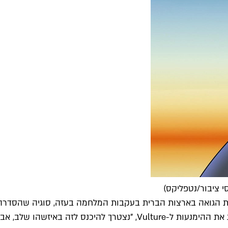
י ציבור/נטפליקס)
 הגואה בארצות הברית בעקבות המלחמה בעזה, סוגיה שהסדרה נמ
שיגרום לאנשים להחרים את הסדרה מאיזשהו צד", הסביר וקסברג את ההימנ