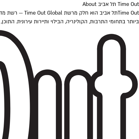
Time Out תל אביב About
ביותר בתחומי התרבות, הקולינריה, הבילוי ותיירות עירונית. התוכן, שמתעדכן 24/7, נכתב ונערך על ידי צוות עיתונאים מקצועי מקומי בישראל, בהתאם לסטנדרט