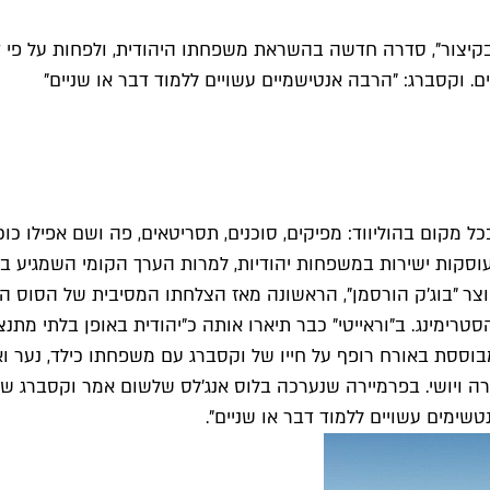
יצור", סדרה חדשה בהשראת משפחתו היהודית, ולפחות על פי דיוו
וקסברג: "הרבה אנטישמיים עשויים ללמוד דבר או שניים"
 בכל מקום בהוליווד: מפיקים, סוכנים, תסריטאים, פה ושם אפילו כ
סקות ישירות במשפחות יהודיות, למרות הערך הקומי השמגיע ביל
קום חדשה של יוצר "בוג'ק הורסמן", הראשונה מאז הצלחתו המסיבית של
וססת באורח רופף על חייו של וקסברג עם משפחתו כילד, נער 
ירה ויושי. בפרמיירה שנערכה בלוס אנג'לס שלשום אמר וקסברג ש
שימים עשויים ללמוד דבר או שניים".