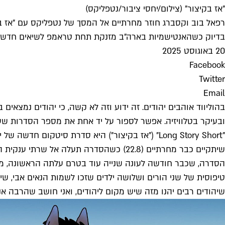
"אז בקיצור" (צילום/יחסי ציבור/נטפליקס)
רפאל בוב וקסברג חוזר מחרתיים אל המסך של נטפליקס עם "אז בק
בדיוק כשהאנטישמיות בארה"ב מזנקת תחת טראמפ לשיאים חדשים. 
20 באוגוסט 2025
Facebook
Twitter
Email
בהוליווד אוהבים יהודים. זה ידוע וזה לא קשה, כי יהודים נמצאים
ובעיקר בטלוויזיה. אפשר לספור על יד אחת את מספר הסדרות שעו
"Long Story Short" ("אז בקיצור") היא סדרת סיט
שיתקיים כבר מחרתיים (22.8) כשהסדרה תעלה אל שרתי ענקית הסטרימינג. ב"וראייטי" כבר תיארו אותה כ"יהודית באופן בלתי מתנצל, בקטע הכי מצחיק וטוב שיש".
הסדרה, שכבר חודשה לעונה שנייה עוד בטרם עלתה הראשונה, מב
טיפוסית של שני הורים ושלושה ילדים שזכו לשמות הנאים אבי, ש
שיהודים רבים יהנו מזה שיש מקום ליהודים, ואני חושב שהרבה אנט