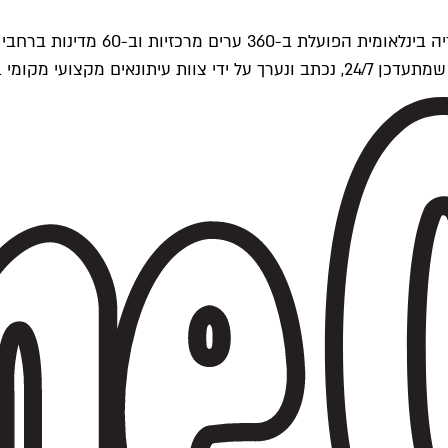
ים של Time Out העולמית.