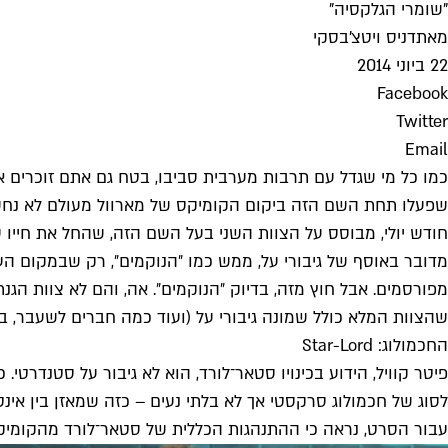
"שומרי הגלקסיה"
מאת
דניס ויטצ'בסקי
22 ביוני 2014
Facebook
Twitter
Email
כמו כל מי שגדל עם תרבות מערבית סביבו, בטח גם אתם זוכרים 
שפעלו תחת השם הזה ביקום הקומיקס של מארוול מעולם לא נחשבו 
חודש יולי, מבוסס על הצוות השני בעל השם הזה, שהחל את חייו על ד
מדובר באוסף של גיבורי על, ממש כמו ״הנוקמים״, רק שבמקום הע
מפורסמים. אבל חוץ מזה, בדיוק ״הנוקמים״. אה, והם לא צוות הג
שהצוות המלא כולל שמונה גיבורי על (ועוד כמה חברים לשעבר, בהם
החכמולוג: Star-Lord
לסוג של חכמולוג סרקסטי אך לא בלתי נעים – כזה שמאזן בין אינטל
עבור הסרט, נראה כי ההתנהגות הכללית של סטאר־לורד מהקומיקס 