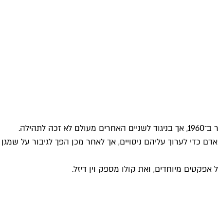
גרוט הוא דמות ותיקה מאוד ביקום הקומיקס של מארוול. ותיקה יותר מספיידרמן (1962), ומאיירון מן (1963). הוא הופיע לראשונה כבר ב־1960, אך בניגוד לשניים האחרים מעולם לא זכה לתהילה.
ם כדי לערוך עליהם ניסויים, אך לאחר מכן הפך לגיבור על שמגן
קטים מיוחדים, ואת קולו מספק וין דיזל.