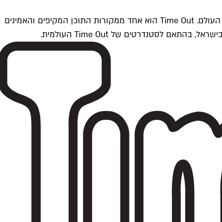
Time Outתל אביב הוא חלק מרשת Time Out Global — רשת מדיה בינלאומית הפועלת ב-360 ערים מרכזיות וב-60 מדינות ברחבי העולם. Time Out הוא אחד ממקורות התוכן המקיפים והאמינים