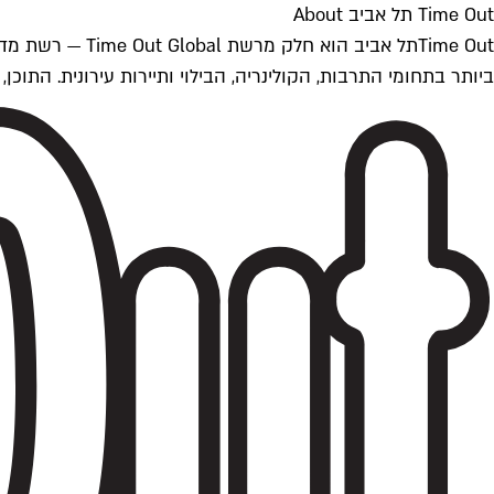
Time Out תל אביב About
ביותר בתחומי התרבות, הקולינריה, הבילוי ותיירות עירונית. התוכן, שמתעדכן 24/7, נכתב ונערך על ידי צוות עיתונאים מקצועי מקומי בישראל, בהתאם לסטנדרט