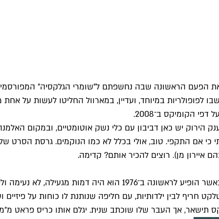
את הפעם הראשונה שבה נחשפתם ל״שומרי הגלקסיה״ המפורסמים ש
לפופולריות במיוחד, ועדיין, במארוול החליטו לעשות על אחת מה
פי הקומיקס ב־2008.
נק הירוק יש כאן דביבון עם כלי נשק אוטומטיים, ובמקום האלמ
נתי כי אם התקפי. טוב, אולי בכלל לא כמו הנוקמים. גרסת הסרט 
 איירון מן). רוצים להכיר אותם? קדימה.
פיטר קוויל, הידוע בכינויו סטאר־לורד, הוא לא גיבור על סטנדרטי. כאש
קט חריף לבין ילדותיות, עם חליפה שנותנת לו כוחות על פיזיים וס
תישאר, אך העבר שלו שוכתב שנית. יגלם אותו כריס פראט מ״מחל