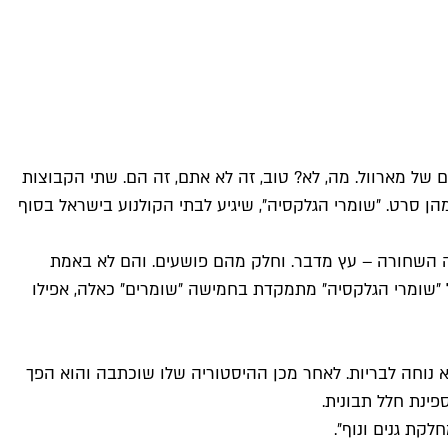
ל מארוול. מה, לא? טוב, זה לא אתם, זה הם. שתי הקבוצות
ן סרט. ״שומרי הגלקסיה״, שיגיע לבתי הקולנוע בישראל בסוף
נה השחורה – עץ מדבר. וחלק מהם פושעים. והם לא באמת
של ״שומרי הגלקסיה״ מתמקדת בחמישה ״שומרים״ כאלה, אפילו
ר הופיע לראשונה ב־1976 הוא היה דמות מגעילה, לא נעימה ולא נוחה לבריות. לאחר מכן ההיסטוריה שלו שוכתבה והוא הפך
פינת חלל תבונית.
קת גנים ונוף״.