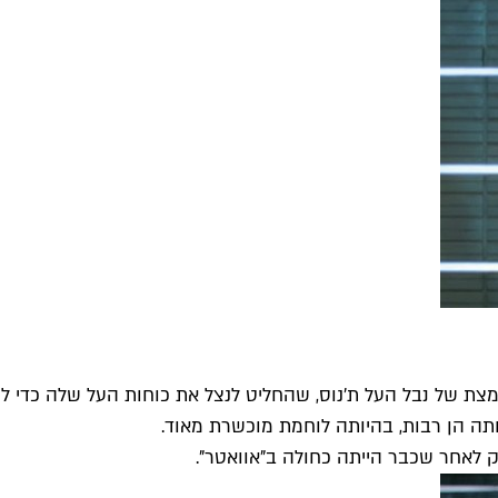
אשונה בקומיקס של מארוול ב־1975 כבתו המאומצת של נבל העל ת׳נוס, שהחליט לנצל את 
ה הן רבות, בהיותה לוחמת מוכשרת מאוד.
ק לאחר שכבר הייתה כחולה ב"אוואטר".