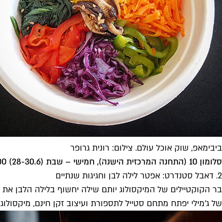
ביבימאפ, שוק אוכל עולם. צילום: רונית גרופר
סלומון 10 (התחנה המרכזית הישנה), חמישי – שבת (28-30.6) 18:00-23:00
2. דאבל סטנדרט: אפטר לילה לבן וחגיגות שנתיים
של ג׳מילי יפתח מתחם סטייל לתספורת ועיצוב זקן חינם, מיקסולוגים חברים של הדאבל ישקשקו קוקטיילים, כ