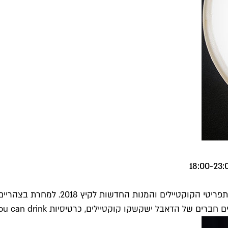
בר הקוקטיילים של המיקסולוג יותם שילה 
רטיסיות all you can drink יחולקו ברוחב לב ותפריט ספיישל יסגור את פינת הרעב.