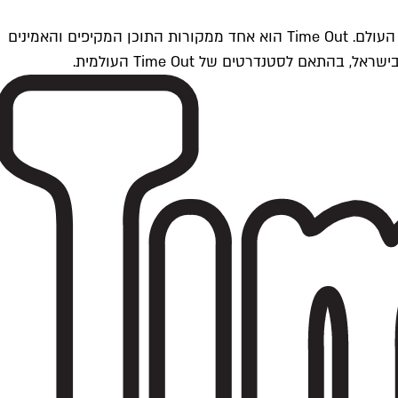
Time Outתל אביב הוא חלק מרשת Time Out Global — רשת מדיה בינלאומית הפועלת ב-360 ערים מרכזיות וב-60 מדינות ברחבי העולם. Time Out הוא אחד ממקורות התוכן המקיפים והאמינים