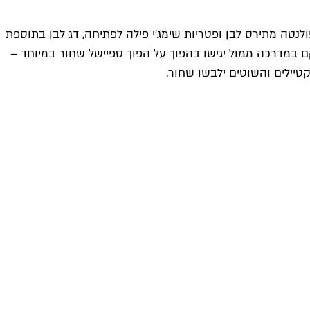
נטה מתירס לבן ופטריות שימג'י פילה לפתיחה, דג לבן בתוספת
י פקאן סיני ברוטב סילאן (159 ש"ח). בבר הקולינרי לילה שממוקם במדרכה ממול יגישו בהפוך על הפוך ספיישל שחור במיוחד –