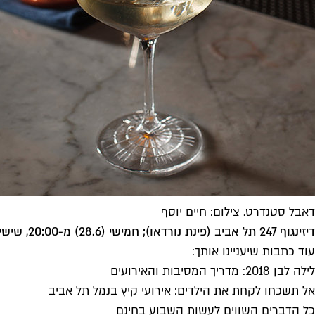
דאבל סטנדרט. צילום: חיים יוסף
דיזינגוף 247 תל אביב (פינת נורדאו); חמישי (28.6) מ-20:00, שישי (29.6) מ-13:00, 03 5550966
עוד כתבות שיעניינו אותך:
לילה לבן 2018: מדריך המסיבות והאירועים
אל תשכחו לקחת את הילדים: אירועי קיץ בנמל תל אביב
כל הדברים השווים לעשות השבוע בחינם