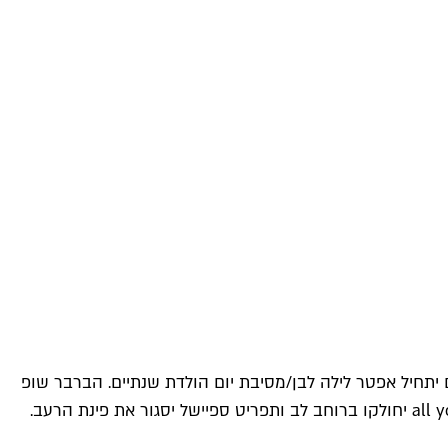
יחשוף בלילה הלבן את תפריטי הקוקטיילים והמנות החדשות לקיץ 2018. למחרת בצהריים יתחיל אפטר לילה לבן/מסיבת יום הולדת שנתיים. הברבר שופ