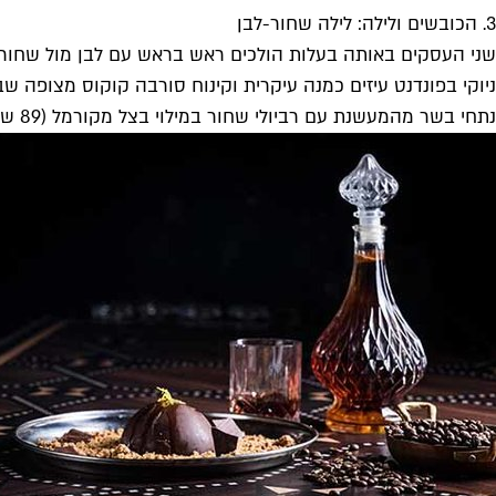
3. הכובשים ולילה: לילה שחור-לבן
שני העסקים באותה בעלות הולכים ראש בראש עם לבן מול שחור: ב
נתחי בשר מהמעשנת עם רביולי שחור במילוי בצל מקורמל (89 ש"ח). הפלייליסט הקבוע יפנה מקום לטובת מוזיקה שחורה וגם הקוקטיילים והשוטים ילבשו שחור.