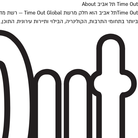
Time Out תל אביב About
ביותר בתחומי התרבות, הקולינריה, הבילוי ותיירות עירונית. התוכן, שמתעדכן 24/7, נכתב ונערך על ידי צוות עיתונאים מקצועי מקומי בישראל, בהתאם לסטנדרט