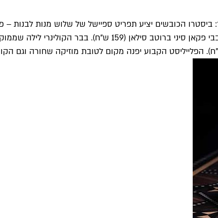
יסטרו הכובשים יציע תפריט ספיישל של שלוש מנות לבנות – פול
ניוקי בפונדנט עיזים כמנה עיקרית וקינוח סורבה קוקוס מצופה שבב