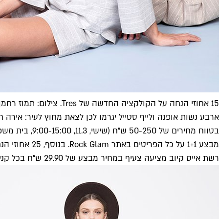
15 אחוזי הנחה על הקולקציה החדשה של Tres. צילום: תמוז רחמן
ארבע נשות אופנה ולייף סטייל יגרמו לכן לצאת מחוץ לעיר: אירה ח
בטווח מחירים של 50-250 ש"ח (שישי, 11.3, 9:00-15:00, בית משפחת מאור, נחל הירמוך 16, מודיעין).
מבצע 1+1 על כל הפריטים באתר Rock Glam. בנוסף, 25 אחוזי הנחה על בגדי מותג הספורט Fila (החל מיום חמישי, 10.3, ועד גמר המלאי).
רשת אייס קיוב מציעה צעיף במחיר מבצע של 29.90 ש"ח בכל קנייה מעל 499 ש"ח מהקולקציה החדשה (עד 12.3, בחנויות הרשת).