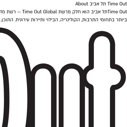
Time Out תל אביב About
ביותר בתחומי התרבות, הקולינריה, הבילוי ותיירות עירונית. התוכן, שמתעדכן 24/7, נכתב ונערך על ידי צוות עיתונאים מקצועי מקומי בישראל, בהתאם לסטנדרט