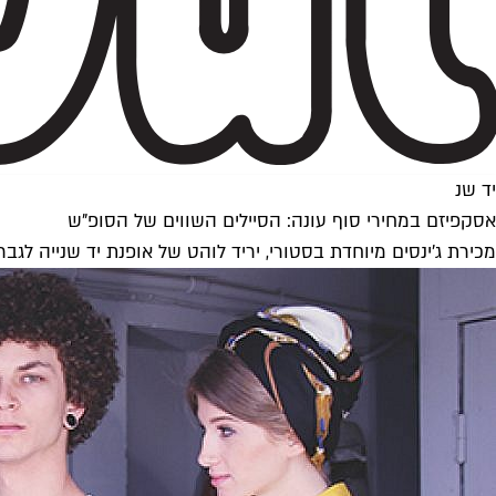
יד שנ
אסקפיזם במחירי סוף עונה: הסיילים השווים של הסופ"ש
מכירת ג'ינסים מיוחדת בסטורי, יריד לוהט של אופנת יד שנייה לגברים, עד 70 אחוזי הנחה במכירת החיסול של ראלף לורן ועוד הצעות מפתות לניקוי רא