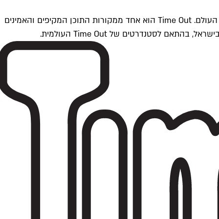
Time Outתל אביב הוא חלק מרשת Time Out Global — רשת מדיה בינלאומית הפועלת ב-360 ערים מרכזיות וב-60 מדינות ברחבי העולם. Time Out הוא אחד ממקורות התוכן המקיפים והאמינים