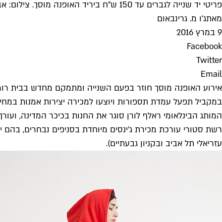
פריטי יד שנייה לגברים עד 150 ש"ח ביריד האופנה מוסך. צילום: אביב גרינברג
מאת
ג'ו מ. גרינבאום
9 במרץ 2016
Facebook
Twitter
Email
במקביל תפעל עמדת תספורות ויוצעו למכירה יצירות אמנות במחירים נגישים (שבת, 12.3, 00-17:00
המותג הבינלאומי ראלף לורן סוגר את החנות בכיכר המדינה, ועורך מכירת חיסול בה יוענקו עד 70 אחוזי הנחה על כל
עזריאלי תל אביב ובקניון גבעתיים).