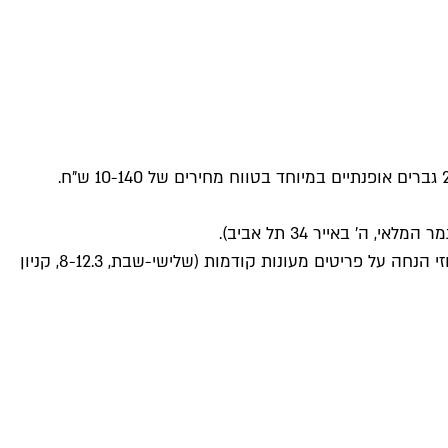
אירוע האופנה מוסך חוזר בפעם השנייה ומתמקם מחדש בבית רומנו. באירוע יוצעו למכירה פריטי יד שנייה מארונות נבחרים שלכ-20 גברים אופנתיים במיוחד בטווח מחירים של 10-140 ש"ח.
רשת סטורי עורכת מכירת ג'ינסים מיוחדת בסניפים נבחרים, בהם יוענקו 12 אחוזי הנחה על פריטים מהקולקציה החדשה ועד 50 אחוזי הנחה על פריטים מעונות קודמות (שלישי-שבת, 8-12.3, קניון