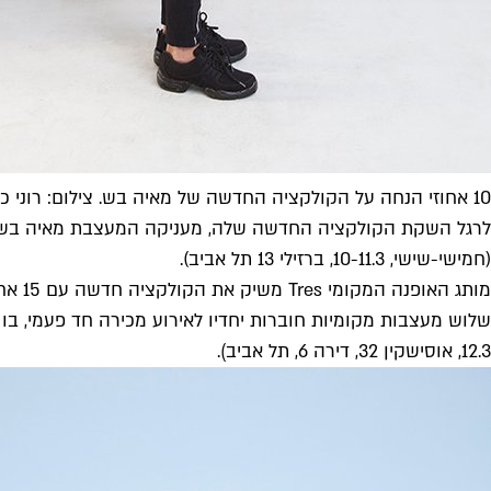
10 אחוזי הנחה על הקולקציה החדשה של מאיה בש. צילום: רוני כנעני
(חמישי-שישי, 10-11.3, ברזילי 13 תל אביב).
מותג האופנה המקומי Tres משיק את הקולקציה חדשה עם 15 אחוזי הנחה על כל הפריטים, ועד 50 אחוזי הנחה על עונות קודמות (חמישי-שישי, 10-11.3, שפ"ר 17 תל אביב).
12.3, אוסישקין 32, דירה 6, תל אביב).