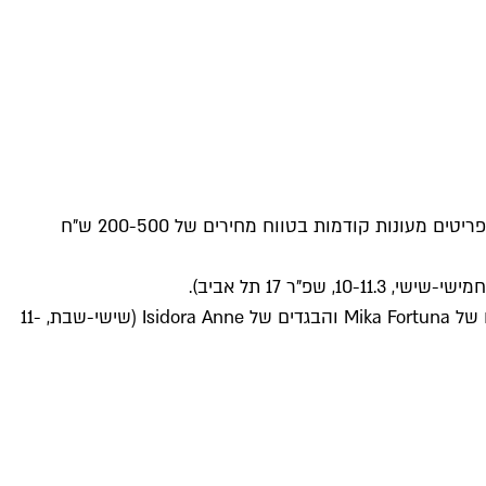
לרגל השקת הקולקציה החדשה שלה, מעניקה המעצבת מאיה בש 10 אחוזי הנחה על כל הפריטים החדשים. במקביל יוצעו למכירה פריטים מעונות קודמות בטווח מחירים של 200-500 ש"ח
שלוש מעצבות מקומיות חוברות יחדיו לאירוע מכירה חד פעמי, בו יוענקו עד 70 אחוזי הנחה על התיקים של מעיין אורבך, התכשיטים של Mika Fortuna והבגדים של Isidora Anne (שישי-שבת, 11-