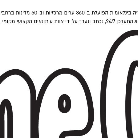
ים של Time Out העולמית.