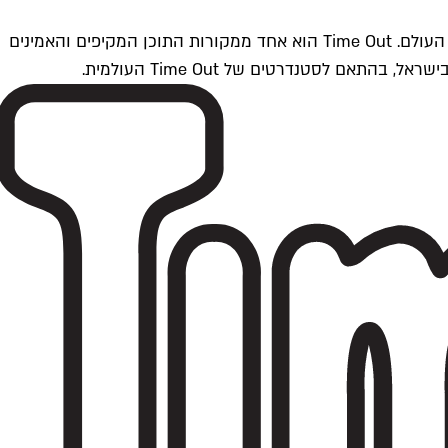
Time Outתל אביב הוא חלק מרשת Time Out Global — רשת מדיה בינלאומית הפועלת ב-360 ערים מרכזיות וב-60 מדינות ברחבי העולם. Time Out הוא אחד ממקורות התוכן המקיפים והאמינים