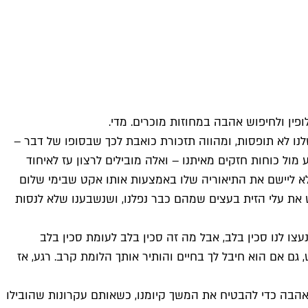
ין ולחיפוש אהבה במחוזות מוכרים. מדי.
נו לא תופסות, ומהווה תזכורת כואבת לכך שבסופו של דבר –
 מול כוחות חזקים מאיתנו – ואלה מובילים לרצון עז לאיחוד
והפסיכואנליטיקן אריך פרום בנה על ההבנה הזאת קריירה שלמה, ולרווקים של קיץ 2014 לא נותר אלא ליישם את התיאוריה שלו באמצעות אותו אקט שבימי שלום
 את עלי הזית בעצים שמהם כבר נפלנו, ושנשבענו שלא לנסות
צו לנו סכין בלב, אבל מה זה סכין בלב לעומת סכין בלב
ם אם הוא חיבל לך בחיים והותיר אותך הלומת קרב. רגע, אז
בה כדי להבטיח את המשך קיומנו, כשאותם עקרונות שהובילו