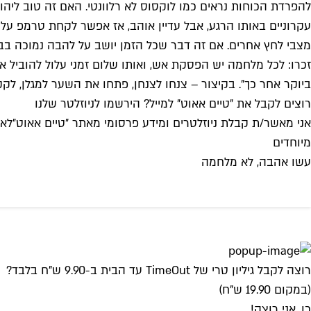
להפרדת הכוחות נראים כמו לוקסוס לא רלוונטי. האם זה טוב ליהוד
עקרוניים באותו הרגע, אבל עדיין אוהב, אז אפשר לקחת טרמפ על או
מצבי לחץ אחרים. אם זה דבר שכל הזמן יושב על להבה נמוכה בב
זכרו: לכל מלחמה יש הפסקת אש, ואותו שלום זמני עלול להוביל א
ביוקר אחר כך". בקיצור – צנחו לצנחן, פתחו את השער למגלן, לקקו את הדובדבן ופנקו את לוחם ה־669 ב־69. אבל 
רוצים לקבל את ״טיים אאוט״ למייל? הירשמו לניוזלטר שלנו
אני מאשר/ת קבלת ניוזלטרים ומידע פרסומי מאתר ״טיים אאוט״
לאי
מיוחדים
עשו אהבה, לא מלחמה
רוצה לקבל גיליון טרי של TimeOut עד הבית ב-9.90 ש"ח בלבד?
(במקום 19.90 ש"ח)
כן, אני רוצה!