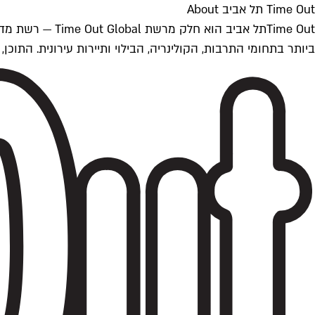
Time Out תל אביב About
ביותר בתחומי התרבות, הקולינריה, הבילוי ותיירות עירונית. התוכן, שמתעדכן 24/7, נכתב ונערך על ידי צוות עיתונאים מקצועי מקומי בישראל, בהתאם לסטנדרט