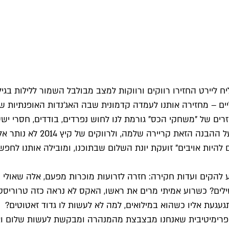
ירט החזירו רווקים ורווקות למצב מבולבל השמור ללילות בגילופ
ם – מחזירה אותנו לעמדה קדמונית שבה האג'נדות האופנתיות של
וזרים של "משחקי הכס" גורמת לנו לחוש נפרדים, בודדים, חסרי ישע
מנחם עם כתף חמה. הפילוסוף 
היות אויבים" זועקת יונת השלום שבתוכנו, ומובילה אותנו לחפש
 להקים ועדות חקירה: חזרה לזרועות מוכרות מפעם, אלה שאולי נע
ים? כשרוע אמיתי מרים את ראשו, האקס לא נראה כזה טרוריסט, ג
עגעת אליו כשהוא במילואים, למה לא לעשות לו גדוד זאטוטים?
פרימיטיבית שאנחנו מבצבצת מהמנהרה ומבקשת לעשות שלום ואה