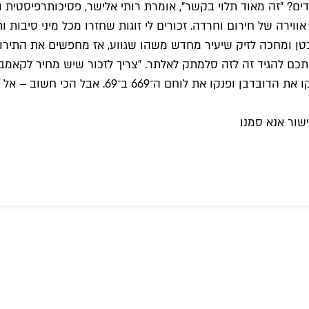
ים? "זה מאוד תלוי בקשר", אומרת רותי אלישר, פסיכותרפיסטית ומ
וירה של חירום וחרדה. זכורים לי זוגות שחזרו מכל מיני סיבות ו
טן ומחכה לזיק שיעיר מחדש משהו שגווע, אז מחפשים את התירו
תכם להגיד זה לזה סלמתק לאלתר. "צריך לזכור שיש מחיר לקאמבק
הכי חשוב – אל תשכחו אמצעי הגנה. על כל שלום שלא יבוא.
שור אנא סמנו