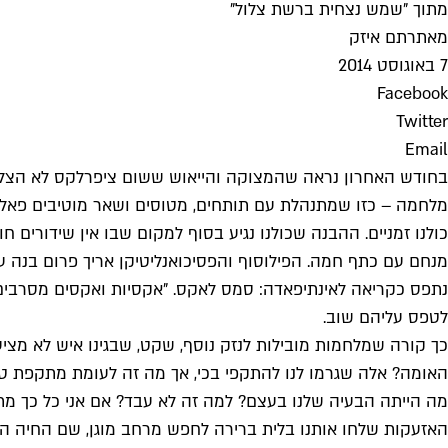
מתוך "שמש נצחית ברשת צלול"
מאת
רתם איזק
7 באוגוסט 2014
Facebook
Twitter
Email
בחודש האחרון נראה שהמצוקה והייאוש ששום ציפרלקס לא הצליח לי
מלחמה – כזו שמתנהלת עם תותחים, מטוסים ושאר מוטיבים פאליי
כולנו זמניים. ההבנה שכולנו נגיע בסוף למקום שבו אין שידורים ח
נתפס כקריאה לאינתיפאדה: סמס לאקס. "אקסיות ואקסים מסרבים ל
לטפס עליהם שוב.
כך קורה שמלחמות מובילות לנזק נוסף, שקט, שבגינו איש לא מציע
האומה? אלה שגרמו לנו להתקפי בכי, אך מה זה לעומת מתקפת טיל
מה הייתה הבעיה שלנו בעצם? למה זה לא עבד? אם אני כל כך מתג
האזעקות שלחו אותנו בלית ברירה לחפש מרחב מוגן, שם החיה ה