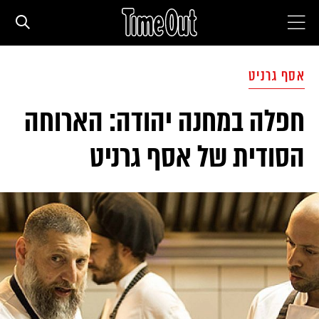
חדשות עירוניות
אסף גרניט
חפלה במחנה יהודה: הארוחה
סדרות
הסודית של אסף גרניט
המגזין
המדריך
עם הילדים
מסעדות וברים