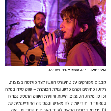
הגיעו לחפלה – לולה מארש. צילום: דניאל לילה
קבבים מפורקים על טחיגורט הוגשו לצד פולנטה בצנצנת,
ריזוטו פתיתים וקרם פרש, וגולת הכותרת – שוק טלה במלח
(כן כן, מלח). הטעמים, היינות ואווירת השוק התוסס נמהלו
בסאונד הייחודי של לולה מארש ובמוזיקה האוריינטלית של
DJ עדי נוי. ברוכים הבאים לעונת הארוחות הסודיות, יהיה