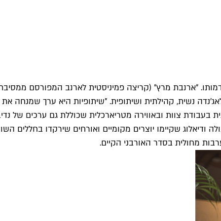
מותו. "ארנבת מרץ" (קריצה פמיניסטית לארנב המפורסם ממסיבת 
אג'נדה נשית, קהילתית ושיתופית. "שיתופיות היא ערך שמנחה את 
ת בעבודת צוות ובאווירה מטריארכלית שכוללת גם ערכים של נדיב
ה ודיאלוג שקיימו יוצרים מקומיים ואורחים שירקדו בחללים השונ
בות מחולית בסדר האורבני הקיים.