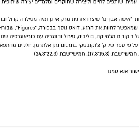
ית, שותפים לחיים וליצירה שחוקרים ומלמדים יצירה שיתופית ות
בל שלוש בכורות נוספות: "אישה אבן ים" שיצרו אורנית מרק איתן ומיה מטיל
– והכל תוך השתחררות מ
יקודים מג'מייקה, בוליביה, טירול והונגריה עם כוריאוגרפיה ש
ם על פי ספר של ק' צ'וקובסקי בתרגום נתן אלתרמן. חלקים מהתפא
שור אנא סמנו