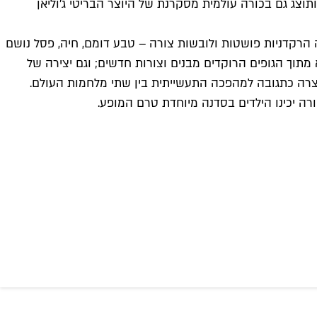
וצג גם בכורה עולמית מסקרנת של היוצר הבריטי ג'וליאן
דה קרול ובה הרקדניות פושטות ולובשות צורה – טבע דומם, חיה, פסל נושם
העצמי והפיכתן לגוף אוניברסלי וראשוני שמאפשר לחוות את הרגע; דואט נוסף בבכורה, "Figures", שבורא מתוך הגופים הרוקדים מבנים וצורות חדשים; וגם יצירה של
נוצרה כתגובה למהפכה התעשייתית בין שתי מלחמות העולם.
ורה יכינו הילדים בסדנה מיוחדת טרם המופע.