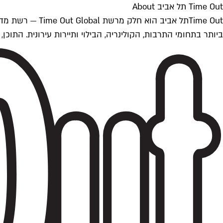
Time Out תל אביב About
ביותר בתחומי התרבות, הקולינריה, הבילוי ותיירות עירונית. התוכן, שמתעדכן 24/7, נכתב ונערך על ידי צוות עיתונאים מקצועי מקומי בישראל, בהתאם לסטנדרט