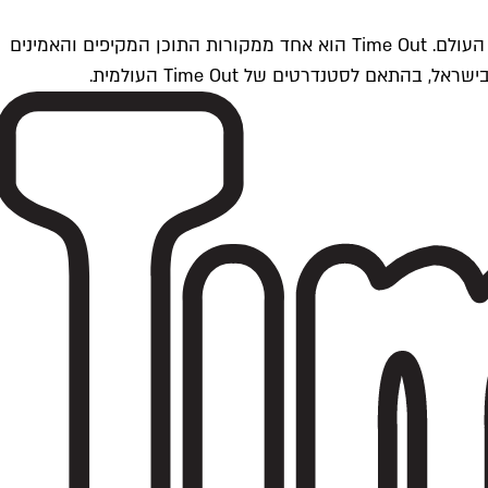
Time Outתל אביב הוא חלק מרשת Time Out Global — רשת מדיה בינלאומית הפועלת ב-360 ערים מרכזיות וב-60 מדינות ברחבי העולם. Time Out הוא אחד ממקורות התוכן המקיפים והאמינים