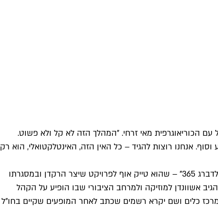
 עם הכוריאוגרפית מאי זרחי. "המהלך הזה לא קל ולא פשוט.
וף. אנחנו רוצות להגיד – כל האין הזה, האינטלקטואלי, הוא רק
הפסטיבל יתחיל בחמישי (15.3) בכיכר המצבה בבת ים (שדרות העצמאות 67) במופע אורח של הרקדן השוויצרי דניאל אשוונדן – "גולדברג 365" – שהוא טייק אוף לפרויקט שיצר הרקדן ובמסגרתו
הגיב אשוונדן למוזיקה ולמרחב הציבורי שבו הופיע על הקהל
ביל הרקדן את הקהל למרכז כלים ושם יקרא רשמים שכתב לאחר המופעים שקיים בחו"ל