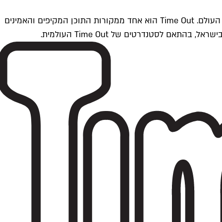
Time Outתל אביב הוא חלק מרשת Time Out Global — רשת מדיה בינלאומית הפועלת ב-360 ערים מרכזיות וב-60 מדינות ברחבי העולם. Time Out הוא אחד ממקורות התוכן המקיפים והאמינים