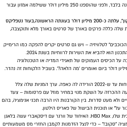
אוגוסט מגיעה גם "שר הטבעות: טבעות הכוח", סדרת הטלוויזיה היקרה ביותר אי פעם, עם תקציב של 465 מיליון דולר לעונה הראשונה בלבד, ולפני שהוספנו 250 מיליון דולר ששילמה אמזון עבור
2 מיליון דולר בעונתה הראשונה
,
בעוד נטפליקס
ית שלה כללה פרקים באורך של סרטים באורך מלא ותוקצבה,
כבים" לטלוויזיה – ויש גם סרטים יקרים להפקה כמו הרימייק
 על הכיסים העמוקים של תאגידי המדיה או הטכנולוגיה
ים מאחוריהם. טום הרינגטון מ-Enders Analysis הסביר את זה בראיון ל-Financial Times: "אנשים רואים טלוויזיה של 100 מיליון דולר ביום ואומרים 'מה הלאה?'. בשביל הלקוחות זה נהדר.
נטפליקס אמנם נכנסת לזירה בלי גב של תאגיד עם תקציב בלתי מוגבל, אבל הוותק והגודל שלה כבר הפכו אותה לכדאית כללית – לפחות עד ש-2022 הורידה לה כאפה. ערך המניות שלה צלל
עה ההכרזה על השקת מנוי במחיר מוזל עם פרסומות – צעד
ים ולא מעט סדרות. בין הקורבנות היו הרבה תכני אנימציה, בהם
אבל הבעיות של נטפליקס לא נראות כאלה חמורות כשמשווים אותן למה שזה לא יהיה שקורה כרגע בתאגיד וורנר ברוס ובשירות הבית שלו, HBO Max. האיחוד של וורנר עם דיסקאברי עשה בלאגן
יה "סקוב!" – כדי לנצל הזדמנות לקמבן החזרי מס משמעותיים