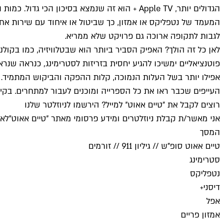
הגדולים יותר, Apple TV + הוא זה שנמצא בסי
המעמד של נטפליקס או אמזון, כך שביטול או איחוד עם שירות א
לגבות לתקופה ארוכה גם פרויקט שלא ממריא.
לאן כל זה הולך? האפיק הסביר ביותר הוא שבטלוויזיה, כמו בקולנו
פוטנציאליים ימשיכו להגיע יחסית בזריזות לסטרימינג, כנראה שנרא
אפילו יותר בשל העלות הנמוכה, קלות ההפקה והביקוש המתמיד. 
העייפים שכבר ראו את כל הספרייה ומוכנים לעבור למתחרים. בקיצ
רוצים לקבל את ״טיים אאוט״ למייל? הירשמו לניוזלטר שלנו
אני מאשר/ת קבלת ניוזלטרים ומידע פרסומי מאתר ״טיים אאוט״
לאי
המסך
טיים אאוט סופ"ש // גיליון 911 // זורמים
סטרימינג
נטפליקס
דיסני+
אפל
אמזון פריים