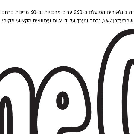
ים של Time Out העולמית.