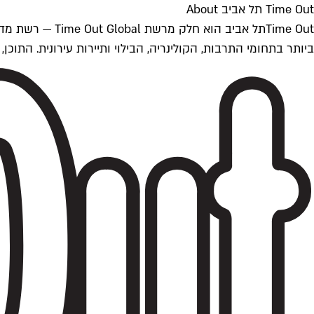
Time Out תל אביב About
ביותר בתחומי התרבות, הקולינריה, הבילוי ותיירות עירונית. התוכן, שמתעדכן 24/7, נכתב ונערך על ידי צוות עיתונאים מקצועי מקומי בישראל, בהתאם לסטנדרט