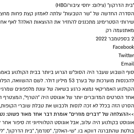
"בית הדרקון" (צילום: יחסי ציבור/HBO)
שירותי הסטרימינג מתכננים להחזיר את ההוצאות האלה? לאף אחד,
מאת
נעמה רק
2 בספטמבר 2022
Facebook
Twitter
Email
להכנסות מוערכות של בערך 53 מיליון דולר. לשם ההשוואה, הפלופ "מורביוס" הרוויח לבדו כמעט 40 מיליון בסופ"ש הראשון ליציאתו בארצות הברית.
הקולנוע האמריקאי נמצא כרגע בשיאה של עונת מלפפונים שמרגישה
אחד הסרטים המדוברים יותר של אוגוסט היה "הטרף", המצטרף החדש
הסרט הזה בכלל לא זכה לנסות ולכבוש את טבלת שוברי הקופות, הו
>>
ההצלחה של "דברים מוזרים" אומרת דבר אחד מאוד פשוט: נט
בולטת שהתברגה דווקא בו. "שי-האלק", "סנדמן", "בית הדרקון", "לי