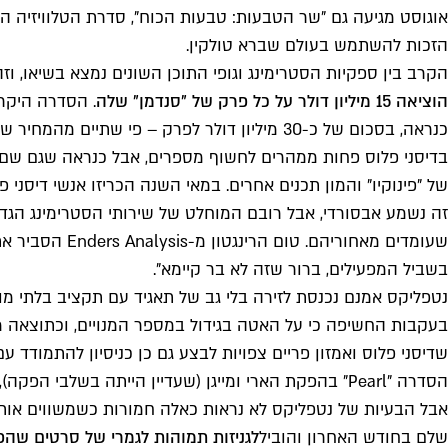
הזכות להשתמש בעולם שברא טולקין.
הקרב בין ספקיות הסטרימינג וגופי התוכן השונים נמצא בשיאו, ו
הוציאה 15 מיליון דולר על כל פרק של "סנדמן" שלה
. הסדרה היקר
כנראה, בסכום של כ-30 מיליון דולר לפרק – פי שתיים מהמחיר של פרק ממוצע בעונת הסיום של "משחקי הכס".
בדיסני פלוס פחות ממהרים לחשוף מספרים, אבל כנראה שגם שם מש
של "פינוקיו" והמון תכנים אחרים. במאי השנה הכריזו אנשי דיסני פלוס שבכוונתם להשקיע 32 מיליארד דולר בתוכן לאורך 2022, כשהת
זה נשמע אבסורדי, אבל רובם המוחלט של שירותי הסטרימינג הגד
בשביל המפעילים, ברור שזה לא בר קיימא".
בעקבות החשיפה כי על האטה בגידול במספר המנויים, וכתוצאה מ
שדיסני פלוס ואמזון פריים צפויות לבצע גם כן כניסיון להתמודד 
הסדרה "Pearl" בהפקת הארי ומייגן (שעדיין הייתה בשלבי הפקה), אבל גם תכנים מצולמים כמו "מועדון הבייביסטריות", "איך לגדל גיבור על" או תוכנית הבישול של פאריס הילטון.
שלם בחודש האחרון והוביל
לגניזות תמוהות לגמרי של סרטים שה