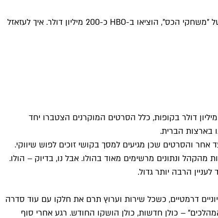
הסדרה החדשה של "שר הטבעות" עלתה לאמזון קצת פחות מחצי מיליארד דולר. על העונה הראשונה של "בית הדרקון", הפריקוול של "משחקי הכס", הוציאו ב-HBO כ-200 מיליון דולר. איך לעזאזל
ף השבוע שעבר היה הסופ"ש הגרוע ביותר בבית הקולנוע באמריקה הקיץ. עם סרט אימה זניח במקום הראשון, שהכניס בקושי 7 מיליון דולר בקופות, כלל הסרטים המוקרנים הצטברו יחד
אחר והסרטים שכן מגיעים למסך בקושי זוכים לפוש שיווקי.
מהקהל ונתונים מרשימים מאוד בהולו. אבל נו, בדיוק – הולו.
עניין הרבה יותר גדול.
 2022 הפך לרצף של השקות גדולות ואירועים טלוויזיוניים דרמטיים, כשכל שירות וערוץ תרם את חלקו עם עוד סדרה
 המהלכים" – כולן חדשות, כולן הושקו החודש. רגע אחרי סוף