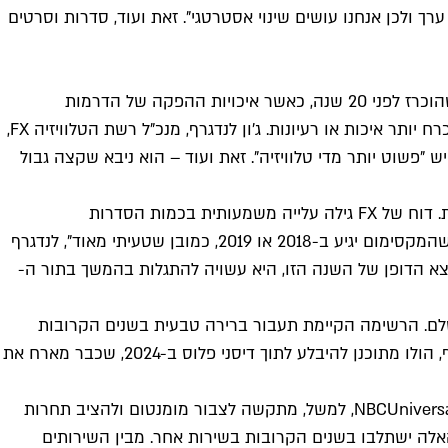
רך ולכן אנחנו עושים שינוי אסטרטגי". זאת ועוד, סדרות וסרטים
העידן הנוכחי של הטלוויזיה מכונה לעיתים קרובות Peak TV, לא רק בהתייחס לאיכות הסדרות המשודרות. "עידן הזהב הטלוויזיוני" שהוכרז לפני 20 שנה, כאשר איכויות ההפקה של הדרמות
הטלוויזיונית החלו לעלות, הפך בהדרגה לעידן של שפע מוגזם – יותר סדרות, יותר דיבור, יותר ביקוש, הרבה יותר תקציב אבל לא בהכרח יותר איכות או רעיונות. ג'ון לנדגרף, מנכ"ל רשת הטלוויזיה FX,
 מעט בנושא הזה – FX עורכת מעקב אחר כמות הסדרות המתוסרטות שנה אחר שנה ולנדגרף עצמו כבר הכריז ב-2015 שיש "פשוט יותר מדי טלוויזיה". זאת ועוד – הוא ניבא שקצה גבול
לא מזמן לנדגרף הודה במבוכה על כשלון ההימור שלו – הרי בינתיים כל המגמות מאז רק החריפו – אבל סיפק נבואה חדשה ועדכנית. דוח של FX גילה עלייה משמעותית בכמות הסדרות
המתוסרטות בחצי הראשון של 2022, שבשיאה הגיעה ל-16 אחוז יותר מהתקופה המקבילה אשתקד. "התחזית המקורית שלי הייתה שהמקסימום יגיע ב-2018 או 2019, כמובן שטעיתי מאוד", לנדגרף
וצא הדופן של השנה הזו, היא עשויה להתגלות בהמשך בתור ה-
שלם. הרשימה הקיימת תעבור ברירה טבעית בשנים הקרובות
ושירותים קטנים יותר יתאחדו, יחליפו מודל כלכלי או פשוט יעלמו. בעוד דיסקאברי פלוס ו-HBO Max צפויים להתאחד לשירות משותף, הולו מתוכנן להיבלע לתוך דיסני פלוס ב-2024, שכבר מארח את
על רקע מירוץ החימוש של תאגידי הענק, שירותים קטנים יותר של תאגידי קצת פחות גדולים נמצאים בסכנת קיום. Peacock מבית NBCUniversal, למשל, מתקשה לצבור מומנטום ולהציב תחרות
יר שתכני הערוצים האלה ישתלבו בשנים הקרובות בשירות אחר. מבין השירותים