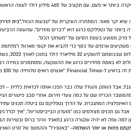
זה שיא יקר מאוד. המתחרה העיקרית של "טבעות הכוח",
"בית הדרקון", עלתה כ-00
ה ביותר של נטפליקס כרגע היא "דברים מוזרים", שהעונה הרביע
קיעים ארגזים של כסף כדי להביא את יקומי מארוול ו"מלחמת הכו
כנון הוא להביא את השירות לרווחיות בשנת 2024.
ולים לא באמת מחזירים כרגע את ההשקעה, ומסתמכים במידה רבה
שעומד
המשבר הכריזו שם על כמה צעדי חירום. אחרי סבב פיטורים הגי
עם האינפלציה המתגברת. על הדרך נטפליקס גם ביטלה תכנים עתידי
פקתם פחות או יותר הושלמה
– "באטגירל" וההמשך של סרט האנימצ