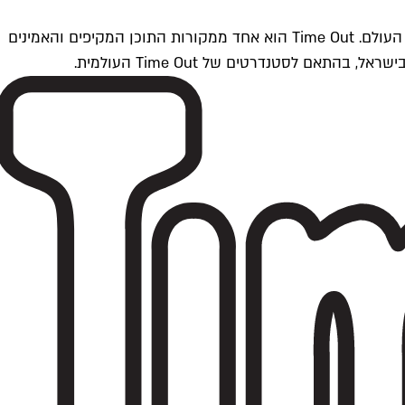
Time Outתל אביב הוא חלק מרשת Time Out Global — רשת מדיה בינלאומית הפועלת ב-360 ערים מרכזיות וב-60 מדינות ברחבי העולם. Time Out הוא אחד ממקורות התוכן המקיפים והאמינים