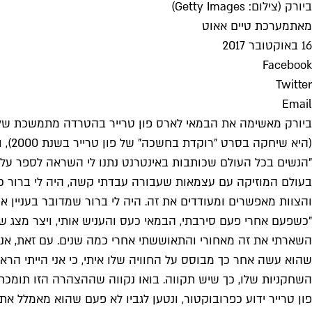
ביורק (צילום: Getty Images)
מאת
מערכת טיים אאוט
16 באוקטובר 2017
Facebook
Twitter
Email
ביורק מאשימה את הבמאי לארס פון טרייר בהטרדה מתמשכת של שח
(היא שיחקה בסרט "רוקדת בחשכה" של פון טרייר בשנת 2000), ומציינת שאחרי שהתעמתה איתו הוא שינה מעט את דרכיו.
"הנשים בכל העולם שכותבות באינטרנט נתנו לי השראה לספר על החו
בעולם המוזיקה עם עצמאות שעבורה עבדתי קשה, היה לי ברור 
והצוות מאפשרים ומעודדים את זה. היה לי ברור שמדובר בעניין א
"כשפעם אחרי פעם סירבתי, הבמאי כעס והעניש אותי, ויצר מצג שו
השארתי את זה מאחורי והתאוששתי אחרי כמה שנים. עם זאת, אני
שהוא עשה אחר כך מבוסס על החוויה שלו איתי, כי אני הייתי הרא
השחקניות שלו, כך שיש תקווה. בואו נקווה שההצהרה הזו תומכת ב
פון טרייר ידוע כפרובוקטור, ונטען לגביו לא פעם שהוא מאמלל א