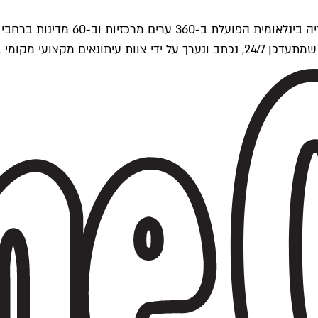
ים של Time Out העולמית.