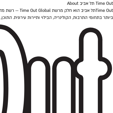
Time Out תל אביב About
ביותר בתחומי התרבות, הקולינריה, הבילוי ותיירות עירונית. התוכן, שמתעדכן 24/7, נכתב ונערך על ידי צוות עיתונאים מקצועי מקומי בישראל, בהתאם לסטנדרט