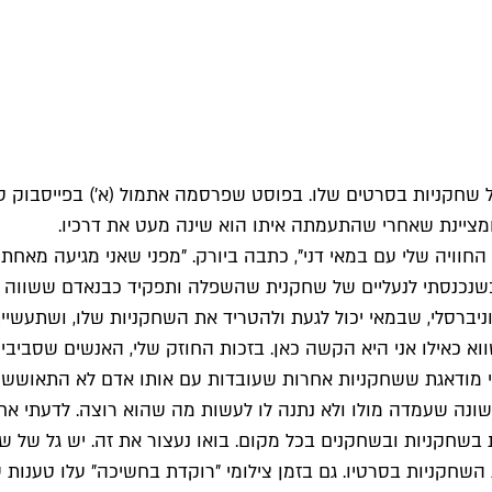
קניות בסרטים שלו. בפוסט שפרסמה אתמול (א') בפייסבוק סיפר
ויה שלי עם במאי דני", כתבה ביורק. "מפני שאני מגיעה מאחת המד
כשנכנסתי לנעליים של שחקנית שהשפלה ותפקיד כבנאדם ששווה 
וניברסלי, שבמאי יכול לגעת ולהטריד את השחקניות שלו, ושתעשי
וא כאילו אני היא הקשה כאן. בזכות החוזק שלי, האנשים שסביבי 
 מודאגת ששחקניות אחרות שעובדות עם אותו אדם לא התאוששו כמ
שונה שעמדה מולו ולא נתנה לו לעשות מה שהוא רוצה. לדעתי אחרי
שחקניות ובשחקנים בכל מקום. בואו נעצור את זה. יש גל של שינ
ת השחקניות בסרטיו. גם בזמן צילומי "רוקדת בחשיכה" עלו טענות