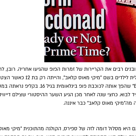
ה בתור נסיכת הפופ של שנות ה-2000 אפיינה במובנים רבים את הקריירות של זמרות הפופ ש
לחיקוי. ספירס למעשה התחילה א
וראיין גוסלינג. כמה שנים לאחר מכן הגיע "…e
בוא. כחצי שנה לאחר מכן הגיע השער ההיסטורי שצילם דייוויד 
מה"מיקי מאוס קלאב" כבר איננה.