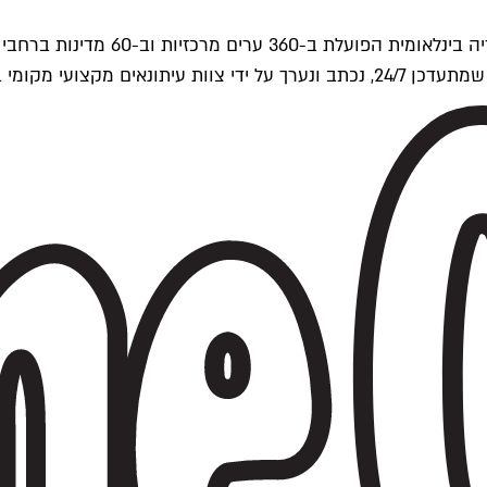
ים של Time Out העולמית.