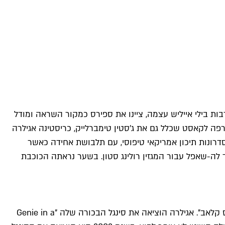
הגיעו אחריה. רובן, לרבות בילי אייליש עצמה, ציינו את ספירס כמקור השראה ומודל
ת הקריירה שלה בתוכנית מוזיקלית לילדים בשם "מיקי מאוס קלאב", והייתה רק בת 12 כאשר הצטרפה לקאסט שכלל גם את ג'סטין טימברלייק, כריסטינה אגילרה
Baby One More Tim" שהפך אותה לכוכבת פופ בינלאומית בגיל 16. בקליפ נראתה במסדרונות תיכון אמריקאי טיפוסי, עם תלבושת אחידה כאשר
לה-שאפל עבור המגזין רולינג סטון. בשער נראתה הכוכבת
נסיכת הפופ השנייה של שנות האלפיים, כריסטינה אגילרה, עברה גם היא מסלול דומה לזה של ספירס, הקולגה מהתוכנית "מיקי מאוס קלאב". אגילרה הוציאה את סינגל הבכורה שלה "Genie in a