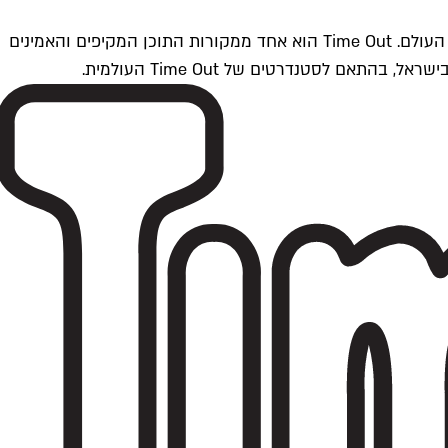
Time Outתל אביב הוא חלק מרשת Time Out Global — רשת מדיה בינלאומית הפועלת ב-360 ערים מרכזיות וב-60 מדינות ברחבי העולם. Time Out הוא אחד ממקורות התוכן המקיפים והאמינים