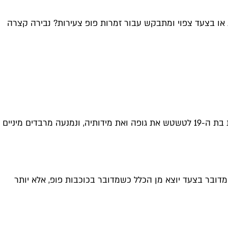
הפכה פמיניסטית או בצעד צפוי ומתבקש עבור זמרות פופ צעירות? נבירה קצרה
בילי אייליש שברה את הרשת כאשר חשפה אתמול את צילומי השער שלה למגזין Vogue הבריטי. בשנים האחרונות הקפידה הכוכבת בת ה-19 לטשטש את גופה ואת מידותיה, ונמנעה מרבדים מיניים
דובר בצעד יוצא מן הכלל כשמדובר בכוכבות פופ, אלא יותר