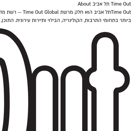
Time Out תל אביב About
ביותר בתחומי התרבות, הקולינריה, הבילוי ותיירות עירונית. התוכן, שמתעדכן 24/7, נכתב ונערך על ידי צוות עיתונאים מקצועי מקומי בישראל, בהתאם לסטנדרט