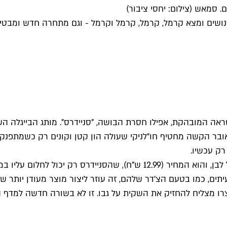
סמאש (צילום: יחסי ציבור)
ושים ומצא קרמל, קרמל, קרמל וקרמל - וגם מתחרה חדש ומבטיח
אה המובהקת, אפילו חסרת הבושה, "סניידרס". מותג הבייגלה הש
ר הקשה מחטיף חו"לניקי שעולה הון קטן וקונים רק כשמתפנקים
רק עכשיו.
לחיקוי של מאיר בייגל יש יתרון משמעותי יותר מהתיוג כמוצר כחול לבן, והוא
ים, כמו בטעם הצ'דר שלהם, זה עוזר ליצור מוצר מעודן יותר 
רו מצליח להחזיק את השקית על גבו. זו לא בשורה חדשה למדף 