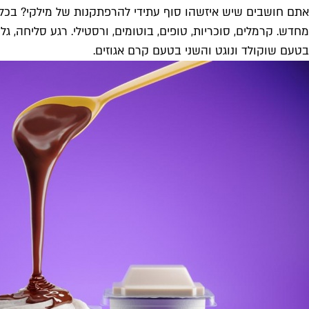
אתם חושבים שיש איזשהו סוף עתידי להרפתקנות של מילקי? בכל 
מחדש. קרמלים, סוכריות, טופים, בוטומים, ורסטילי. רגע סליחה,
בטעם שוקולד ונוגט והשני בטעם קרם אגוזים.