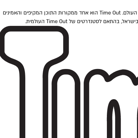
Time Outתל אביב הוא חלק מרשת Time Out Global — רשת מדיה בינלאומית הפועלת ב-360 ערים מרכזיות וב-60 מדינות ברחבי העולם. Time Out הוא אחד ממקורות התוכן המקיפים והאמינים