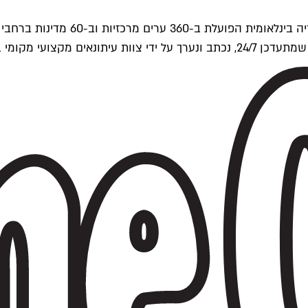
ים של Time Out העולמית.