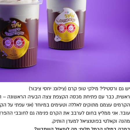
יש גם ורסטילי? מילקי טופ קרם (צילום: יחסי ציבור)
ראשית, כבר עם פתיחת מכסה הקצפת צצה הבעיה הראשונה – הקרם 
הקרמים עצמם מתוקים לאללה וטעימים במיוחד (אני עפתי על הקרם
עובד. אני ממליץ בחום לערבב את הקרם פנימה גם לחובבי ההפ
מהנה וקאלטי בפוטנציאל למעדן הותיק.
במבה במילוי קרמל מלוח: מה לעזאזל השתבש?