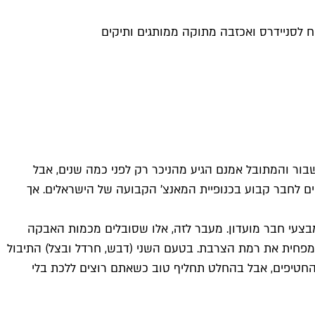
 לסניידרס ואכזבה מתוקה ממותגים ותיקים
בור והמתובל אמנם הגיע מהניכר רק לפני כמה שנים, אבל
 לחבר קבוע בכנופיית המאנצ' הקבועה של הישראלים. אך
 המחיר (12.99 ש"ח), שהסניידרס רק יכול לחלום עליו במבצעי חבר מועדון. מעבר לזה, אלו שסובלים מכמות האבקה
שמפחית את רמת הצרבת. בטעם השני (דבש, חרדל ובצל) התיבול
החטיפים, אבל בהחלט תחליף טוב כשאתם רוצים ללכת בלי