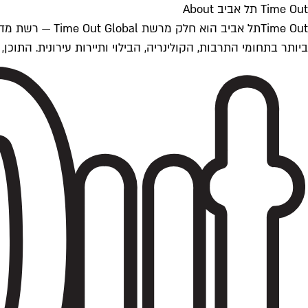
Time Out תל אביב About
ביותר בתחומי התרבות, הקולינריה, הבילוי ותיירות עירונית. התוכן, שמתעדכן 24/7, נכתב ונערך על ידי צוות עיתונאים מקצועי מקומי בישראל, בהתאם לסטנדרט