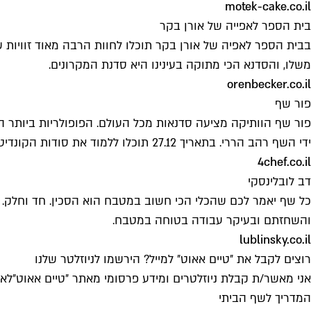
motek-cake.co.il
בית הספר לאפייה של אורן בקר
בבית הספר לאפיה של אורן בקר תוכלו לחוות הרבה מאוד זוויות 
משלו, והסדנא הכי מתוקה בעינינו היא סדנת המקרונים.
orenbecker.co.il
פור שף
פור שף הוותיקה מציעה סדנאות מכל העולם. הפופולריות ביותר 
ידי השף רהב הררי. בתאריך 27.12 תוכלו ללמוד את סודות הקונדיטוריה ישירות מהמאסטר מיקי שמו.
4chef.co.il
דב לובלינסקי
כל שף יאמר לכם שהכלי הכי חשוב במטבח הוא הסכין. חד וחלק. וע
והשחזתם ובעיקר עבודה בטוחה במטבח.
lublinsky.co.il
רוצים לקבל את ״טיים אאוט״ למייל? הירשמו לניוזלטר שלנו
אני מאשר/ת קבלת ניוזלטרים ומידע פרסומי מאתר ״טיים אאוט״
לאי
המדריך לשף הביתי