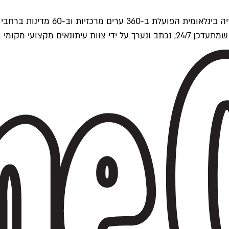
ים של Time Out העולמית.