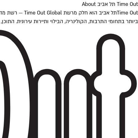
Time Out תל אביב About
ביותר בתחומי התרבות, הקולינריה, הבילוי ותיירות עירונית. התוכן, שמתעדכן 24/7, נכתב ונערך על ידי צוות עיתונאים מקצועי מקומי בישראל, בהתאם לסטנדרט