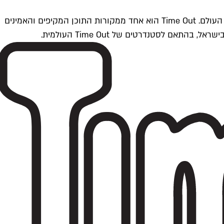
Time Outתל אביב הוא חלק מרשת Time Out Global — רשת מדיה בינלאומית הפועלת ב-360 ערים מרכזיות וב-60 מדינות ברחבי העולם. Time Out הוא אחד ממקורות התוכן המקיפים והאמינים