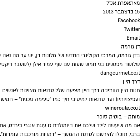
מאת
אפרת אנזל
15 בדצמבר 2013
Facebook
Twitter
Email
דן גורמה
בדן גורמה, המרכז הקולינרי החדש של מלונות דן, יש ערימה נאה
שלושה מפגשים בני חמש שעות עם שף עמיר אילן (לשעבר דיקסי וה
dangourmet.co.il
דרך היין
חנות היין הוותיקה דרך היין מציעה שלל סדנאות מצוינות לאנשים 
ועפיצויותיו) ועד סדנאות למיטיבי חיך כמו "טעימה טכנית" – חמישה
wineroute.co.il
מותק – בוטיק סוכר
אם מה שיעשה לילד שלכם את היומולדת זו עוגת אנגרי בירדס, אתם
ברבי, תוכלו להירשם לסדנת ההמשך – "דמויות מורכבות עומדות".