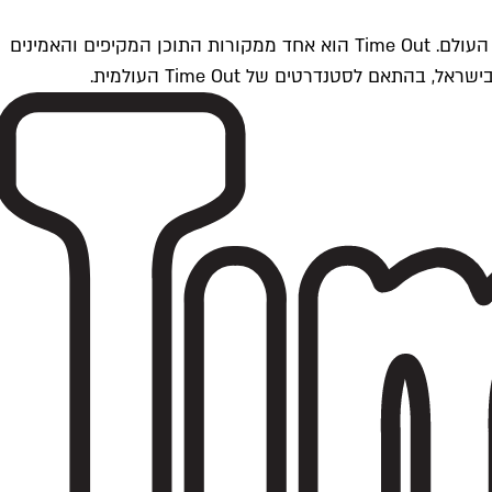
Time Outתל אביב הוא חלק מרשת Time Out Global — רשת מדיה בינלאומית הפועלת ב-360 ערים מרכזיות וב-60 מדינות ברחבי העולם. Time Out הוא אחד ממקורות התוכן המקיפים והאמינים