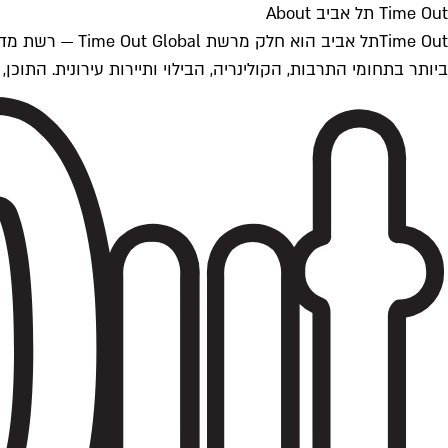
Time Out תל אביב About
ביותר בתחומי התרבות, הקולינריה, הבילוי ותיירות עירונית. התוכן, שמתעדכן 24/7, נכתב ונערך על ידי צוות עיתונאים מקצועי מקומי בישראל, בהתאם לסטנדרט