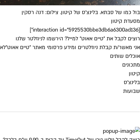
בול כמו של סבתא. בלינצ'ס של קיטון. צילום: דנה רסקין
מסעדת קיטון
[interaction id="5925530bbe3db6a6300ad136"]
רוצים לקבל את ״טיים אאוט״ למייל? הירשמו לניוזלטר שלנו
אני מאשר/ת קבלת ניוזלטרים ומידע פרסומי מאתר ״טיים אאוט״
לאי
אוכלים שותים
מתכונים
קיטון
בלינצ'ס
שבועות
רוצה לקבל גיליון טרי של TimeOut עד הבית ב-9.90 ש"ח בלבד?