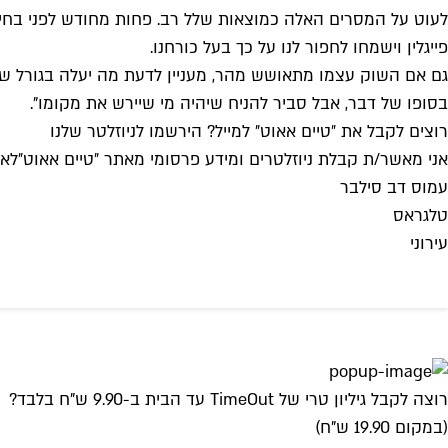
לעוט על המסרים האלה כמוצאות שלל רב. פחות מחודש לפני בחיר
פייגלין וישמחו לחפור לנו על כך בעל כורחנו.
גם אם השוק עצמו מתאושש מהר, מעניין לדעת מה יעלה בגורל של 
בסופו של דבר, אבל סביר להניח שיהיה מי שיירש את מקומו".
רוצים לקבל את ״טיים אאוט״ למייל? הירשמו לניוזלטר שלנו
אני מאשר/ת קבלת ניוזלטרים ומידע פרסומי מאתר ״טיים אאוט״
לאי
עמוס דב סילבר
טלגראס
עירוני
רוצה לקבל גיליון טרי של TimeOut עד הבית ב-9.90 ש"ח בלבד?
(במקום 19.90 ש"ח)