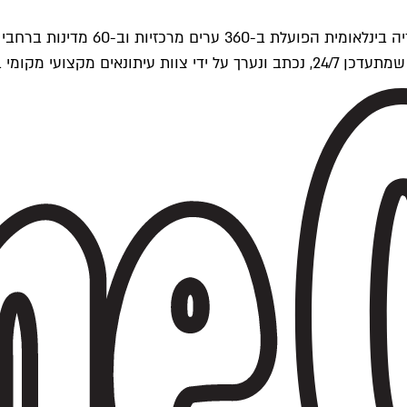
ים של Time Out העולמית.