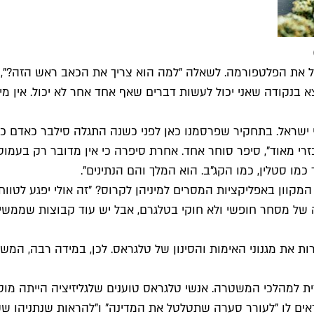
ת הפלטפורמה. לשאלה "למה הוא צריך את הכאב ראש הזה?", הוא 
בנקודה שאני יכול לעשות דברים שאף אחד אחר לא יכול. אין מי
ישראל. ב
תחקיר שפרסמנו כאן לפני כשנה התגלה סילבר כאדם כוח
י מאוד", סיפר סוחר אחד. אחרת סיפרה כי אין מדובר רק בעמוס 
מו סטלין, כמו הקג"ב. הוא המלך והם הנתינים".
ן באפליקציות המסרים למיניהן לקרוס? "זה אולי יפגע לטווח קצ
ה של מסחר חופשי ולא חוקי בטלגרם, אבל יש עוד קבוצות שממשיכ
ות את מגנוני האימות והסינון של טלגראס. לכן, במידה רבה,
ית למהלכי המשטרה. אנשי טלגראס טוענים שלגליזיציה הייתה מו
ים לו "לעורר סערה שתטלטל את המדינה" ו"להראות שנתניהו שקרן