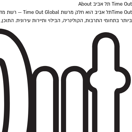
Time Out תל אביב About
ביותר בתחומי התרבות, הקולינריה, הבילוי ותיירות עירונית. התוכן, שמתעדכן 24/7, נכתב ונערך על ידי צוות עיתונאים מקצועי מקומי בישראל, בהתאם לסטנדרט