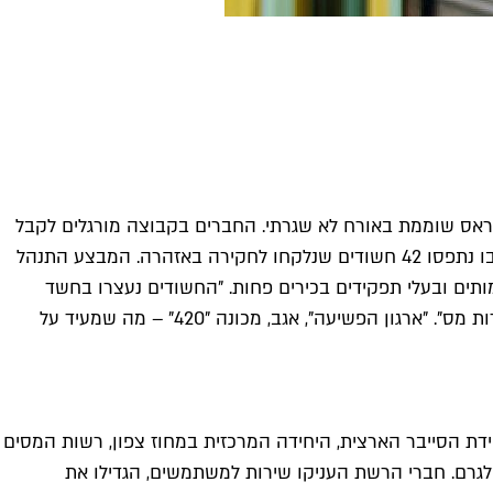
לגראס שוממת באורח לא שגרתי. החברים בקבוצה מורגלים לקבל
עשרות הודעות בדקה, שמציעות אינספור סוגים של קנאביס ושאר הסמים. בבוקר שלישי משטרת ישראל ערכה גל מעצרים נרחב שבו נתפסו 42 חשודים שנלקחו לחקירה באזהרה. המבצע התנהל
מותים ובעלי תפקידים בכירים פחות. "החשודים נעצרו בחשד
למעורבות בעביות ניהול ומימון ארגון פשיעה, מסחר, הספקה ותיווך של סמים, שיבוש מהלכי משפט, קשירת קשר לפשע וביצוע עברות מס". "ארגון הפשיעה", אגב, מכונה "420" – מה שמעיד על
גדירה באופן חד משמעית את טלגראס כגוף שמנוהל כארגון פשיעה. לא מעט גורמים לקחו חלק במבצע – יחידת 433, יחידת הסייבר הארצית, היחידה המרכזית במחוז צפון, רשות המסים
גרם. חברי הרשת העניקו שירות למשתמשים, הגדילו את