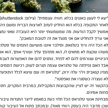
"יצא לי לעשן באנגים בכלא. חוויה עצמתית". (צילום: shutterstock)
לאחר התקופה בכלא הוא החליט לעזוב לארצות הברית ומשם ניהל א
אמשיך לקבל הודעות. מה שמשמעותי יותר היא העובדה שאני נמצא 
אני צריך להחליט אם אני מנצל את זה לטובת המאבק".
לא הכל היה ורוד בטלגאס, וסילבר איננו מושיעם התמים של סטלני 
משהו שקצת לא מתאים לו, הוא מתהפך עליך ושורף אותך, הוא אכזר
הכינויים שגורמים להם לא לפחד, נותנים להם את האפשרות לעבוד כ
אבל האם נפילתה של טלגראס עצמה תגרום לשוק רכישת הסמים המקוו
מגזין קנאביס ויו"ר עלה ירוק. "טלגראס זה שם שיצא לכלל התופע
לא נעצרה כשסגרו את נאפסטר".
בהקשר זה יש לציין שהקבוצות המקבילות, במרבית המקרים, חסר
פחות אמינים.
מבחינת אנשי טלגראס הכל תלוי כעת במאמץ לייצר התגדות ציבור
שכן מדובר היה בעסק רווחי מאוד), ובמכתב פתוח אל הציבור קורא