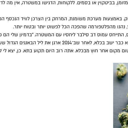
ן, בביטקוין או בסמים. ללקוחות, הדגישו במשטרה, אין מה לדאו
, נהנו מהפלטפורמה שהפכה הכל לפשוט יותר ובטוח יותר.
יה של טלגראס, התייחס עמוס דב סילבר ליחסיו עם המשטרה. "בדמיון שלי
אנשים שגורמים למשטרה להיראות חסרת אונים באופן שיטתי". הו
 מקום אחר חוץ מבכלא. אתה רוב היום תקוע בתא. כן, יצא לי לעש