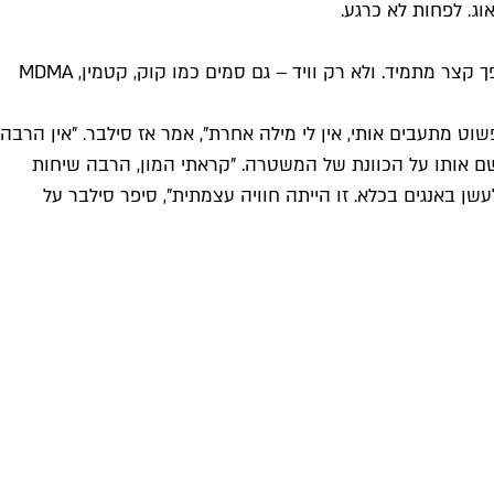
ג. לפחות לא כרגע.
מאז נכנסה לטלגרם לפני כשנתיים שינתה טלגראס את כללי המשחק. באמצעות מערכת משומנת, המרחק בין הצרכן לוויד הנכסף הפך קצר מתמיד. ולא רק וויד – גם סמים כמו קוק, קטמין, MDMA
 הם פשוט מתעבים אותי, אין לי מילה אחרת", אמר אז סילבר. "אין הרבה
א כבר ישב בכלא, לאחר שב־2014 ארגן את ליל הבאנגים הגדול ששם אותו על הכוונת של המשטרה. "קראתי המון, הרבה שיחות
ן באנגים בכלא. זו הייתה חוויה עצמתית", סיפר סילבר על