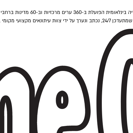
ים של Time Out העולמית.