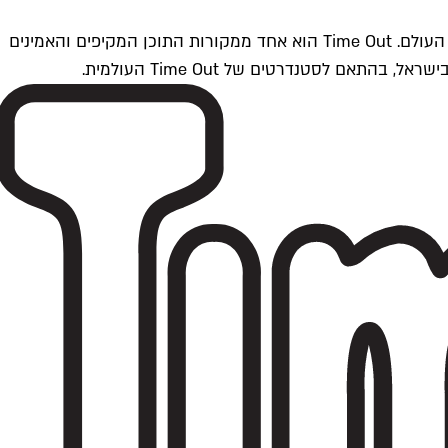
Time Outתל אביב הוא חלק מרשת Time Out Global — רשת מדיה בינלאומית הפועלת ב-360 ערים מרכזיות וב-60 מדינות ברחבי העולם. Time Out הוא אחד ממקורות התוכן המקיפים והאמינים