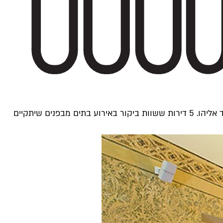
מדירת יוקרה מעוררת קנאה בבית יפואי מהמאה ה־18, דרך קומפלקס מגורים מודרני בשוק הפשפשים ועד דירת שיכון מתוחכמת ביד אליהו. 5 דירות ששוות ביקור באירוע בתים מבפנים שיתקיים