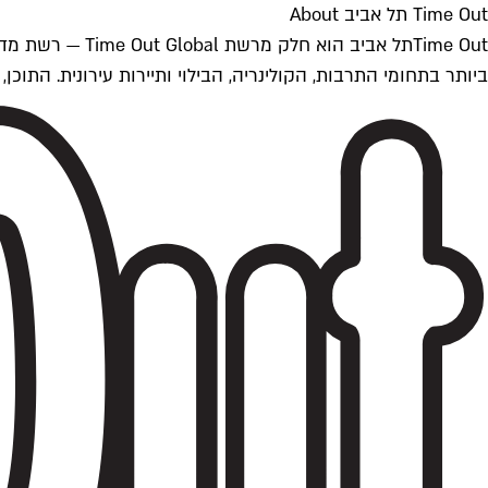
Time Out תל אביב About
ביותר בתחומי התרבות, הקולינריה, הבילוי ותיירות עירונית. התוכן, שמתעדכן 24/7, נכתב ונערך על ידי צוות עיתונאים מקצועי מקומי בישראל, בהתאם לסטנדרט