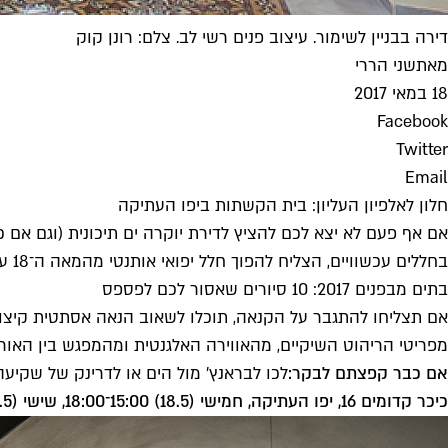
דירה בבניין לשימור. עיצוב פנים רשי לב. צלם: רונן קוק
מאת
שני הררי
18 במאי 2017
Facebook
Twitter
Email
חלון לאלפיון העליון: בית הקשתות ביפו העתיקה
אם אף פעם לא יצא לכם להציץ לדירת יוקרה ים תיכונית (וגם אם 
בחללים עכשוויים, הצליח להפוך חלל יפואי אותנטי מהמאה ה־18 עם תקרות קמורות וחלונות מקושתים להיכל אולטרה מודרני.
בתים מבפנים 2017: 10 סיורים שאסור לכם לפספס
אם תצליחו להתגבר על הקנאה, תוכלו לשאוב הנאה אסתטית קיצ
מפריטי הריהוט השיקיים, מהאווירה האלגנטית ומהמפגש בין האור
אם כבר קפצתם לבקר:
לכו לבראנץ' מול הים או לדרינק של שקיעה 
כיכר קדומים 16, יפו העתיקה, חמישי (18.5) 15:00־18:00, שישי (19.5) 10:00־13:00, אין צורך ברישום מוקדם