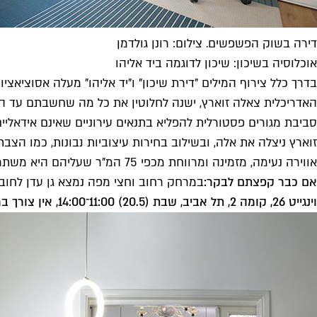
דירה בשוק הפשפשים. צילום: רונן גולדמן
אוכלוסיה בשיכון: שיכון לדוגמה ביד אליהו
בדרך כלל צירוף המילים "דירת שיכון" ו"יד אליהו" מעלה אסוציאצי
האדריכלית צאלה זוארץ, ישנה לחלוטין את כל מה שחשבתם עד היו
סביבת מגורים פסטורלית להפליא בתנאים עירוניים שאינם אידאליים
זוארץ ניצלה את אלה, ובשילוב בחירות עיצוביות נבונות, כמו הצ
אווירה נעימה, מזמינה ומרווחת מכפי 75 המ"ר שעליהם היא משתרעת.
אם כבר קפצתם לבקר:
במרחק רחוב וחצי מפה נמצא גן עדן לחובב
וינגייט 26, קומה 2, תל אביב, שבת (20.5) 11:00־14:00, אין צורך ברישום מוקדם