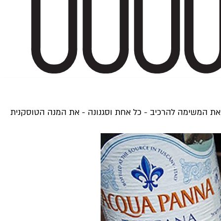
Ac מביא אלינו את טוסקנה. 23 מסעדות נבחרות לקחו על עצמן את המשימה להרכיב - כל אחת וסגנונה - את המנה הטוסקנית