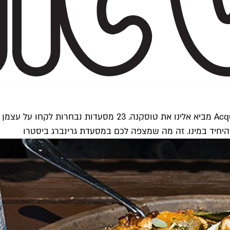
פרויקט A Taste of Toscana של מותג המים המינרליים qua Panna
היחיד במינו. זה מה שמצפה לכם במסעדת גרינברג ביסטרו