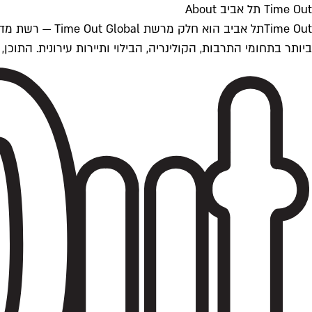
Time Out תל אביב About
ביותר בתחומי התרבות, הקולינריה, הבילוי ותיירות עירונית. התוכן, שמתעדכן 24/7, נכתב ונערך על ידי צוות עיתונאים מקצועי מקומי בישראל, בהתאם לסטנדרט