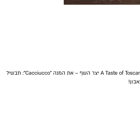
היא אחת מ-23 המסעדות ברחבי הארץ שנבחרו לשגרירות המטבח הטוסקני בישראל. לכבוד פרויקט A Taste of Toscana יצר השף – את המנה "Cacciucco": תבשיל
אבון!