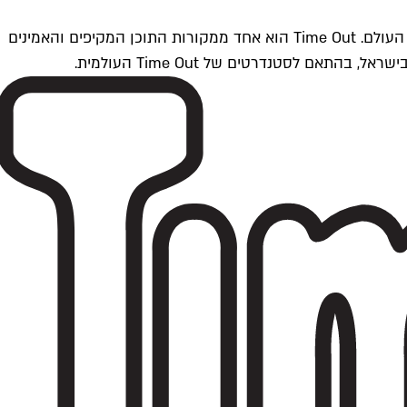
Time Outתל אביב הוא חלק מרשת Time Out Global — רשת מדיה בינלאומית הפועלת ב-360 ערים מרכזיות וב-60 מדינות ברחבי העולם. Time Out הוא אחד ממקורות התוכן המקיפים והאמינים