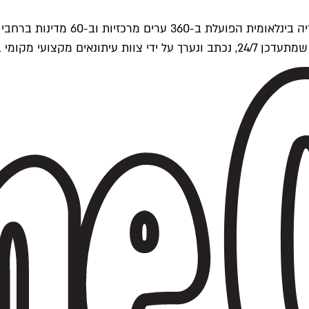
ים של Time Out העולמית.