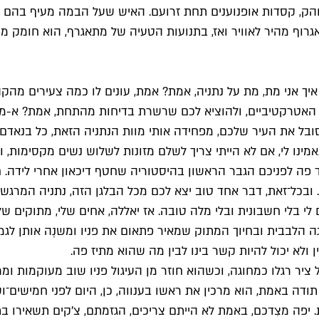
 בוהק, קסדות אופנוענים תחת זרועם. האיש שעל הבמה מעיף בהם
רוף מהיר לאוויר ואז, בתנועות הטעיה של מתאגרף, הוא חומק מירי
כם איך אני מת, מת על נתניה, אמת? אמת, עונים לו כמה צעירים מה
 האטרקטיביים, ולהוציא לכם שרשרת בדיחות מהתחת, אמת? א-מת!
א סובל את העיר שלכם, מפחידה אותי מוות הנתניה הזאת, כל בנאד
אמינו לי, אם לא הייתי צריך לשלם מזונות לשלוש נשים מקסימות,
ה לפניכם הגבר הראשון בהיסטוריה שחטף דיכאון אחרי לידה. חמ
בכל־זאת, דבר אחד טוב יצא לכם מכל הבלגן הזה, נתניה המרגשת־בע
לי חשבונית ובלי מלה טובה. אז יאללה, אחים שלי, מתוקים שלי, 
ה הלבבית ובחיוך המתוק שמאיר פתאום את פניו ומשנֶה אותן לגמ
 ולא יכול להיות קשר בינו לבין מה שהוא מתיז פה.
 רגלו כמחוגה, וכשהוא חוזר מן העיגול פניו שוב מעוקמות ומרות: 
ה, תודה באמת, הוא מרכין את ראשו בענווה, כן, היום לפני חמישים
. יפה מצִדכם, באמת לא הייתם צריכים, הגזמתם, צ'קים תשאירו 