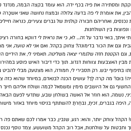
ה מצחקקת ומסתירה את פיה בכף ידה. הוא עומד בקצה הבמה, מנדנד 
ין, את אומרת לי פה בדעה צלולה ובמצח נחושה שאני אשכָּרה עכשי
 נכנסים, ואחריהם חבורה קולנית של גברים צעירים, כנראה חיילי
נפוצות בין השולחנות.
 איתך, בואי נדבר על זה… לא, כי את נראית לי דווקא בחורה רציני
וגם את הכור בדימונה? צחוק בקהל. ואם אני לא טועה, אני מריח פ
ת, וגם הקטנת חזה שלגמרי יצאה משליטה. תאמיני לי, את הידיים הי
מבין האצבעות צווחות דגדוג. תוך כדי דיבור האיש פוסע במהירו
תו בתיפוף יבש. רק תסבירי לי, חמודה, הוא מצטעק מבלי להביט ב
ה! בּוּם!' מה קרה לָך? עושים הכנה לבנאדם, במיוחד שהוא כזה 
שוף גם אל היושבים מימין ומשמאל לבמה ושולח אליהם חיוך רחב.
ביני, נשמה, הוא חוזר אל האשה בשולחן שבע, שתדעי לפעם הבאה,
 דוֹבָלה, היפה בגברים, זכיתָ, נבחַרתָּ להשתתף בניסוי מיוחד באזור 
ם! הקהל צוחק יותר, והוא: רגע, שנבין, כבר אמרו לכם שאתם פה 
 ארוך וחבטות על שולחנות, אבל רוב הקהל משועשע. צמד נוסף נכנס