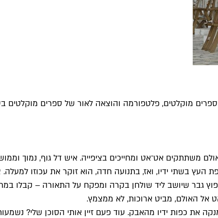
ספרים מוקלטים, פלטפורמה והוצאה לאור של ספרים מוקלטים בע
לם משתתקים אט־אט ומחייכים בציפייה. איש דל גוף, נמוך וממו
עץ בשתי ידיו, ואז, בתנועה חדה, הוא זוקר את עכוזו למעלה. צח
וץ גבר שיושב ליד שולחן בקרה ומפקח על התאורה – קבלו במחיאות
ט אל האולם, מביט ארוכות, לא ממצמץ.
מנקה את כפות ידיו מהאבק. עוד פעם זיין אותי הסוכן שלי? נשמ