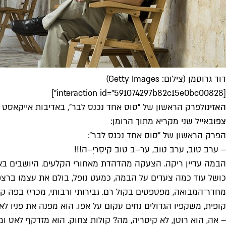
דוד גרוסמן (צילום: Getty Images)
[interaction id="591074297b82c15e0bc00828"]
האזינו
לפרק הראשון של "סוס אחד נכנס לבר", באדיבות אייקאסט 
צפו
באייל שני מקריא מתוך הרומן:
הפרק הראשון של "סוס אחד נכנס לבר":
– ערב טוב, ערב טוב, ער–ב טוב קֵיסַריָ–ה!!!
הבמה עדיין ריקה. הצעקה מהדהדת מאחורי הקלעים. היושבים באו
כושל עוד כמה צעדים על הבמה, כמעט נופל, בולם את עצמו ברצפת ה
מחדר־המבואה, מפטפטים בקול רם. גבירותי ורבותי, מכריז בפה קפ
קופית, משקפיו הגדולים נחים עקום על אפו. הוא מפנה את פניו לא
– אה, הוא רוטן, לא קיסריה, מה? קולות צחוק. הוא מזדקף לאט ו