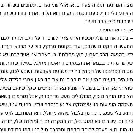
מצחיהם: נער ונערה צעירים, או אולי שני נערים, עטופים בשחור
הוא נע בלי הרף. פעם בכמה רגעים הוא מלווה את דיבורו בשיגור אג
שכמעט כולו כבר חשוך.
אותי הוא מחפש.
– בינינו, אחים שלי, עכשיו הייתי צריך לשים יד על הלב ולהגיד ל
התעשייה הקסום שלכם, ועוד בקומת מרתף, בול על מרבצי הרָדון
ידיו בהנאה, הכל פַארְשׁ, חוץ מהתחת, כי האמת אני אגיד לכם, ל
שלישי מחזיק בבגאז' את הבנאדם הראשון מגולגל בניילון שחור. ות
מטיח בפרצופו של הקהל כף יד פשוטת אצבעות, נשבע לכם, עומד פ
תאומים. בעצם חמש, אם סופרים גם את הדיכאון אחרי הלידה שלי. ו
שהייתי כאן הערב בשביל השבע־מאות חמישים שקל שיואב משלם לי ב
הצופים מוחאים כף, מבולבלים מעט מהתפנית, אבל נסחפים בַּשאג
מצלמה מופיעות פני אינטלקטואל נעים־סבר ועדין, כמעט ענוג, שאין
והוא, בלי ספק, נהנה מהבלבול שהוא מחולל. הוא מסתובב לאט על ציר
כי היום, עשרים באוגוסט בּוּל, זה במקרה גם היוֹמוּלדת שלי, תוד
נשמות. הוא מעכס לרוחב הבמה ומרפרף מול פניו במניפה דמיונית