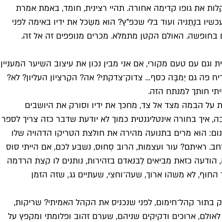
קלות את גופו קדימה אחורה. תהיי רצינית, חומד, באמת אמרת
ו בנָתַניה ועוד בלי שכפ"ץ? הוא משַׂכל את ידיו באימה לפני
ם בחופשה. האולם הקטן מתמלא. מכרים מנופפים זה אל זה.
ת וגם עם טעם מקורי, אם אני מבין נכון את עיצוב השיער המעניין
ה גם יַמבָּה כסף… צדוק־צדקתי? אה? הקַרצִיוֹן העליון? לא?
יתי חותך למנתח הזה.
ת על הבמה מצד אל צד, מחכך את ידיו וסורק את היושבים
ה, איך בחורה אינטליגנטית כמוך לא יודעת שדבר כזה צריך לספר
צנום: הוא מרים בתנועה מהירה את חולצת הטריקו הדהויה שלו
 ראיתם? עור ועצמות, הרוב סְחוּס, נשבע לכם, אם הייתי סוס
 הודעה כזאת מביאים לַבנאדם בזהירות, נותנים לו קצת הרדמה
מישור החוף, לא משהו ארוך, שעה־וחצי, שעתיים גג, שזה הזמן
רק בתור קהל־חימום, לפני שנכניס את הקהל האמיתי? שריקות,
 לאולם, ארוכים ודקיקים שניהם, שערם זהוב ופלומתי ומקפץ על