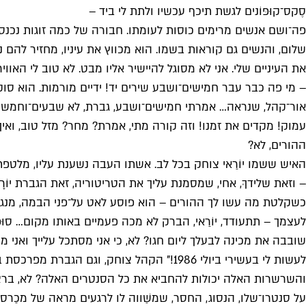
סֶקס־קוּפּוֹנים לגשת תיכף עכשיו ולתת לי ביד –
פה־ושם אנשים מרימים כוסות לעומתו. חבורה של כמה זוגות נכנסת
שלום, והנשים גם קוראות בשמו. הוא מכווץ את עיניו, מחזיר להם
את העיניים שלי. אני לא מסוגל להיישיר אליו מבט. לא טוב לי האוויר
– מי פה כבר עבר חמישים־ושבע שירים יד! ידיים מורמות. הוא סוקר
אור־קהל, שנראה… אמרתי חמישים־ושבע, גברת, לא שבעים־וחמש… רג
עמוק! מקדים את זמנו! וזה קורה מתי, אמרת? מחר? מזל טוב, ואיך ק
ההורים, לא?
האיש ששמו יוֹרַאי צוחק בכל לב. אשתו העבה נשענת עליו, מלטפת
– וזאת שלידךָ, אחי, שמסמנת עליך את הטריטוריה, זאת הגברת יוֹר
כשקלטת מה עשו לך ההורים – הוא פוסע לאט על־פני הבמה, מנגן
לעצמך – תתעודד, יוֹרַאי, הברק לא מכה פעמיים באותו מקום… סוּפְּ
שובבה את מכינה לבעלך ליום חגו? לא, כי אני מסתכל עלייך ואני מ
לעשות לי בעשירי ביולי 1986!" הקהל צוחק, 
והשרשרות האלה יכולות להחביא את כל הסנטרים האלה? לא, ברצי
על סנטרו־שלו, הנסוג, החסר, שמשַׁווה לו לרגעים מראה של מכַרסם