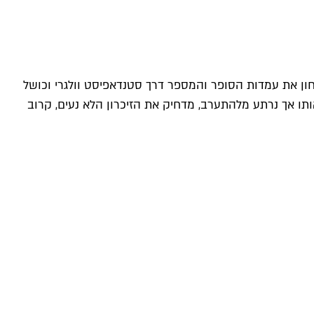
כה בפרס מאן בוקר הבינלאומי היוקרתי לשנת 2017. בספר מבקש גרוסמן לבחון את עמדות הסופר והמספר דרך סטנדאפיסט וולגרי וכושל
ותו אך נרתע מלהתערב, מדחיק את הזיכרון הלא נעים, קרוב