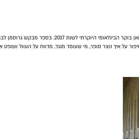
הרומן האחרון של דויד גרוסמן, "סוס אחד נכנס לבר", ז
ור על איך נוצר סופר, מי שעומד מנגד, מדווח על העוול ושופט א