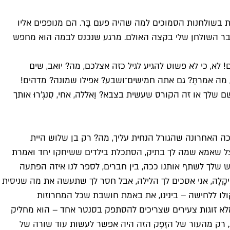
 בשולחנות הסמוכים למה שהיה פעם בָּר. הם מנופפים אליו
 לעבר השולחן שלי בקצה האולם. מרגע שנכנס לבמה הוא מחפש
 לא, כי לא פשוט להגיע לגיל כזה אצלכם, מה? יואב, שים
 מה אמרתָּ? גם אתה חמישים־ושבע? אפילו שמונה? מדהים!
ם שלך או זה הקורס שעשית בצבא? וַאללה, אחי, סִנגְ'רוּ אותך
 המכה האחרונה שהגורל הנחית עליך, מה? רק בן שלוש היית
בצל שאמא שמה לך בתיק, הסתכלת בילדים ששיחקו יחד ואמרת
 בראש שלך לשתף אותנו ככה, בין חברים, לספר לנו איזה הפתעה
ַאיקָלֶה, אני אסכים לך הלילה, אבל חסר לך שתעשה את מה שניסית
 מנמיך את קולו ללחישה – בינינו, את באמת חושבת שכל המחרוזות
מלא זוגות צעירים שצריכים להסתפק בסנטר אחד – הוא מחליק
רת, רק מהעור של הזֶפֶק הזה היה אפשר לעשות עוד שורה של