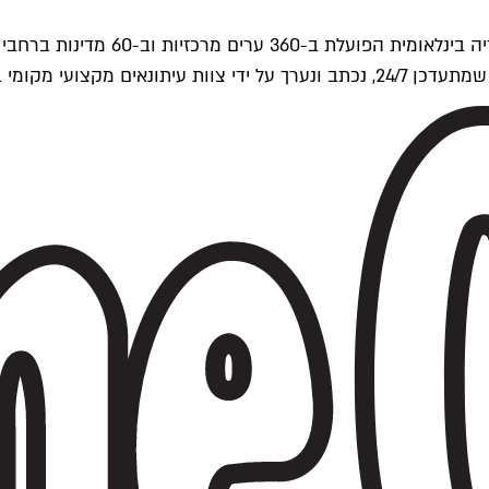
ים של Time Out העולמית.