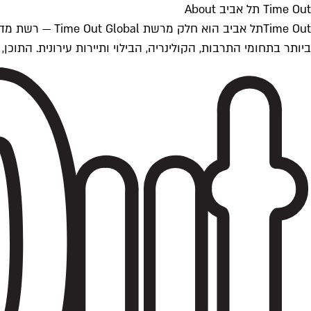
Time Out תל אביב About
ביותר בתחומי התרבות, הקולינריה, הבילוי ותיירות עירונית. התוכן, שמתעדכן 24/7, נכתב ונערך על ידי צוות עיתונאים מקצועי מקומי בישראל, בהתאם לסטנדרט