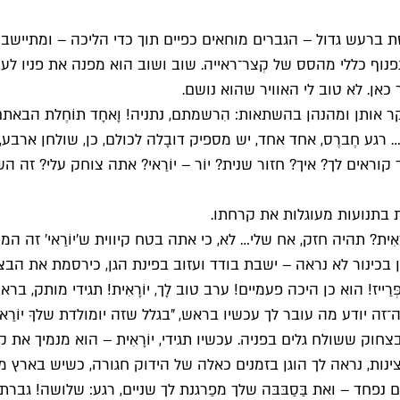
 ברעש גדול – הגברים מוחאים כפיים תוך כדי הליכה – ומתיישבת
 נפנוף כללי מהסס של קְצר־ראייה. שוב ושוב הוא מפנה את פניו
 כאן. לא טוב לי האוויר שהוא נושם.
 אותן ומהנהן בהשתאות: הִרשמתם, נתניה! וָאחָד תוֹחֶלת הבאתם!
ע חֶברֶס, אחד אחד, יש מספיק דובָלה לכולם, כן, שולחן ארבע,
וראים לך? איך? חזור שנית? יוֹר – יוֹרַאי? אתה צוחק עלי? זה הש
 בתנועות מעוגלות את קרחתו.
ָאִית? תהיה חזק, אח שלי… לא, כי אתה בטח קיווית ש'יוֹרַאי' זה
 בכינור לא נראה – ישבת בודד ועזוב בפינת הגן, כירסמת את ה
רַייז! הוא כן היכה פעמיים! ערב טוב לָך, יוֹרָאִית! תגידי מותק,
ה־זה יודע מה עובר לך עכשיו בראש, "בגלל שזה יומולדת שלךָ יוֹר
וגם הגברת מפרכסת בצחוק ששולח גלים בפניה. עכשיו תגידי, יוֹרָאִית – הוא
נות, נראה לך הוגן בזמנים כאלה של הידוק חגורה, כשיש בארץ 
 נפחד – ואת בַּסַבּבּה שלך מפַרגנת לך שניים, רגע: שלושה! גב