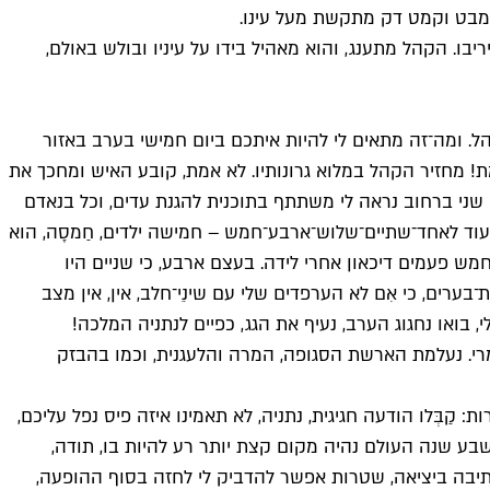
 מבט וקמט דק מתקשת מעל עינו.
בו. הקהל מתענג, והוא מאהיל בידו על עיניו ובולש באולם,
קהל. ומה־זה מתאים לי להיות איתכם ביום חמישי בערב באזור
 מחזיר הקהל במלוא גרונותיו. לא אמת, קובע האיש ומחכך את
ם שני ברחוב נראה לי משתתף בתוכנית להגנת עדים, וכל בנאדם
 ועוד לאחד־שתיים־שלוש־ארבע־חמש – חמישה ילדים, חַמסָה, הוא
ש פעמים דיכאון אחרי לידה. בעצם ארבע, כי שניים היו
רים, כי אִם לא הערפדים שלי עם שינֵי־חלב, אין, אין מצב
בואו נחגוג הערב, נעיף את הגג, כפיים לנתניה המלכה!
רי. נעלמת הארשת הסגופה, המרה והלעגנית, וכמו בהבזק
קַבְּלו הודעה חגיגית, נתניה, לא תאמינו איזה פיס נפל עליכם,
־ושבע שנה העולם נהיה מקום קצת יותר רע להיות בו, תודה,
בתיבה ביציאה, שטרות אפשר להדביק לי לחזה בסוף ההופעה,