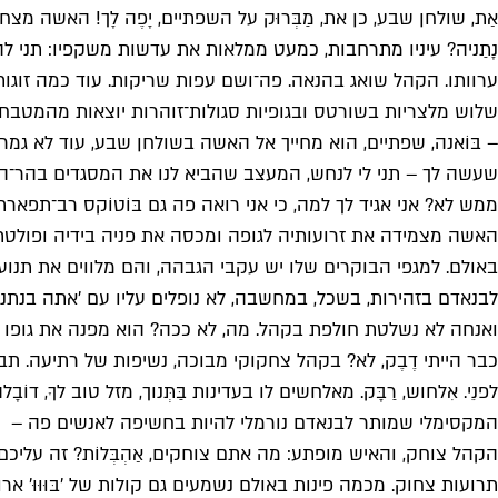
אַת, שולחן שבע, כן את, מַבְּרוּק על השפתיים, יָפֶה לָך! האש
נָתַניה? עיניו מתרחבות, כמעט ממלאות את עדשות משקפיו: תני להב
ערוותו. הקהל שואג בהנאה. פה־ושם עפות שריקות. עוד כמה זוגות
שלוש מלצריות בשורטס ובגופיות סגולות־זוהרות יוצאות מהמטבח ו
– בּוֹאנה, שפתיים, הוא מחייך אל האשה בשולחן שבע, עוד לא גמרתי
שעשה לך – תני לי לנחש, המעצב שהביא לנו את המסגדים בהר־הבית 
ממש לא? אני אגיד לך למה, כי אני רואה פה גם בּוֹטוֹקס רב־תפאר
האשה מצמידה את זרועותיה לגופה ומכסה את פניה בידיה ופולטת 
באולם. למגפי הבוקרים שלו יש עקבי הגבהה, והם מלווים את תנוע
לבנאדם בזהירות, בשכל, במחשבה, לא נופלים עליו עם 'אתה בנתני
ואנחה לא נשלטת חולפת בקהל. מה, לא ככה? הוא מפנה את גופו הח
כבר הייתי דֶבֶק, לא? בקהל צחקוקי מבוכה, נשיפות של רתיעה. ת
לפנֵי. אִלחוש, רַבָּק. מאלחשים לו בעדינות בַּתְּנוך, מזל טוב לךָ,
המקסימלי שמותר לבנאדם נורמלי להיות בחשיפה לאנשים פה –
הקהל צוחק, והאיש מופתע: מה אתם צוחקים, אַהְבְּלוֹת? זה עליכ
תרועות צחוק. מכמה פינות באולם נשמעים גם קולות של 'בּוּוּוּ'