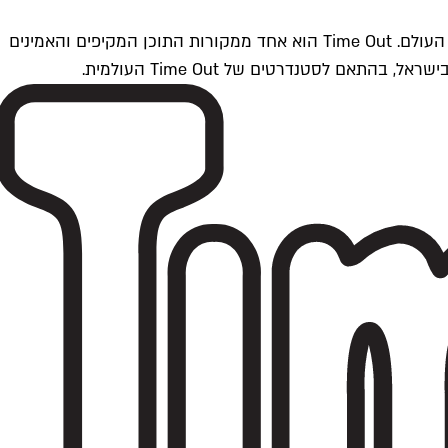
Time Outתל אביב הוא חלק מרשת Time Out Global — רשת מדיה בינלאומית הפועלת ב-360 ערים מרכזיות וב-60 מדינות ברחבי העולם. Time Out הוא אחד ממקורות התוכן המקיפים והאמינים