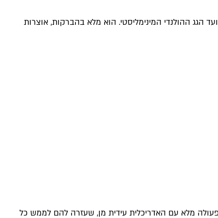
ד הגג ההולנדי המינימליסטי. הוא מלא בהברקות, אוצרות
שנת 1973 על ידי ענב אדריכלים, ועשו זאת בשיתוף פעולה מלא עם האדריכלית עידית מן, שעזרה להם לממש כל