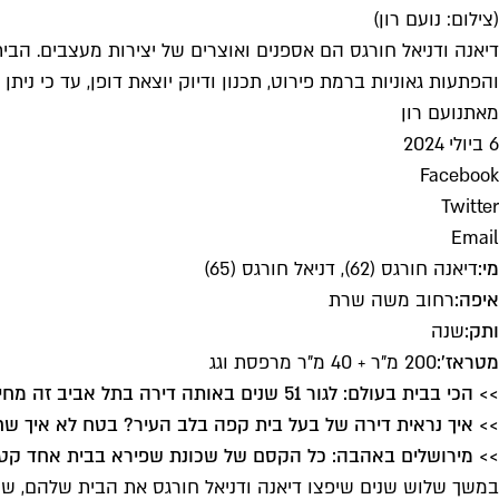
(צילום: נועם רון)
דיאנה ודניאל חורגס הם אספנים ואוצרים של יצירות מעצבים. הב
והפתעות גאוניות ברמת פירוט, תכנון ודיוק יוצאת דופן, עד כי נית
מאת
נועם רון
6 ביולי 2024
Facebook
Twitter
Email
מי:
דיאנה חורגס (62), דניאל חורגס (65)
איפה:
רחוב משה שרת
ותק:
שנה
מטראז':
200 מ"ר + 40 מ"ר מרפסת וגג
>> הכי בבית בעולם: לגור 51 שנים באותה דירה בתל אביב זה מחייב
>> איך נראית דירה של בעל בית קפה בלב העיר? בטח לא איך 
>> מירושלים באהבה: כל הקסם של שכונת שפירא בבית אחד קטן