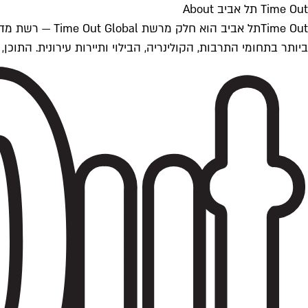
Time Out תל אביב About
ביותר בתחומי התרבות, הקולינריה, הבילוי ותיירות עירונית. התוכן, שמתעדכן 24/7, נכתב ונערך על ידי צוות עיתונאים מקצועי מקומי בישראל, בהתאם לסטנדרט