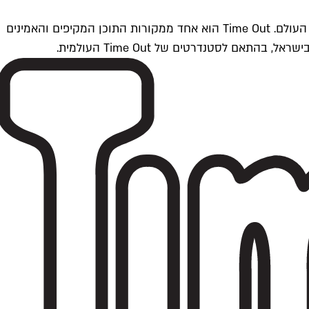
Time Outתל אביב הוא חלק מרשת Time Out Global — רשת מדיה בינלאומית הפועלת ב-360 ערים מרכזיות וב-60 מדינות ברחבי העולם. Time Out הוא אחד ממקורות התוכן המקיפים והאמינים