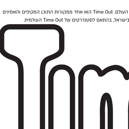
Time Outתל אביב הוא חלק מרשת Time Out Global — רשת מדיה בינלאומית הפועלת ב-360 ערים מרכזיות וב-60 מדינות ברחבי העולם. Time Out הוא אחד ממקורות התוכן המקיפים והאמינים