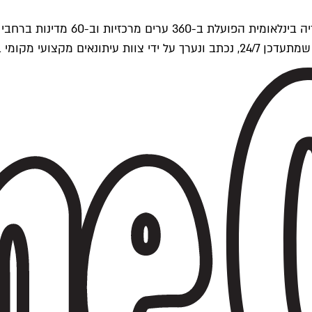
ים של Time Out העולמית.