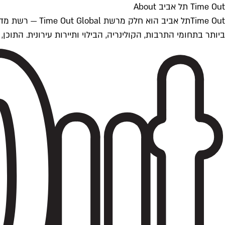
Time Out תל אביב About
ביותר בתחומי התרבות, הקולינריה, הבילוי ותיירות עירונית. התוכן, שמתעדכן 24/7, נכתב ונערך על ידי צוות עיתונאים מקצועי מקומי בישראל, בהתאם לסטנדרט