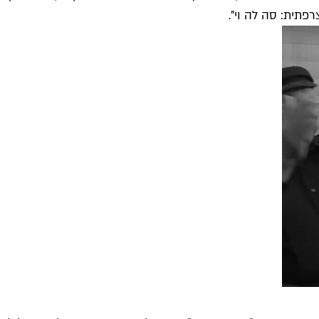
תית: סה לה וי".