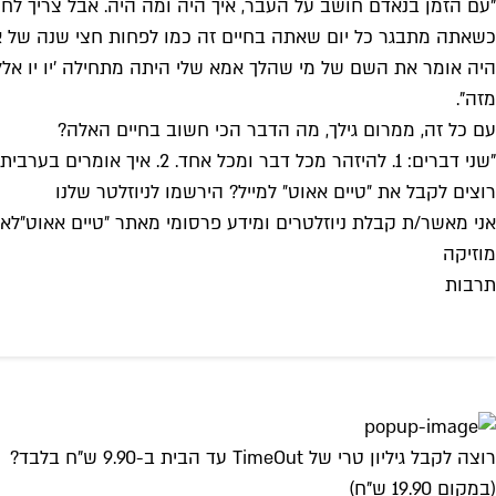
"עם הזמן בנאדם חושב על העבר, איך היה ומה היה. אבל צריך לחיו
כשאתה מתבגר כל יום שאתה בחיים זה כמו לפחות חצי שנה של אד
היה אומר את השם של מי שהלך אמא שלי היתה מתחילה 'יו יו אלל
מזה".
עם כל זה, ממרום גילך, מה הדבר הכי חשוב בחיים האלה?
"שני דברים: 1. להיזהר מכל דבר ומכל אחד. 2. איך אומרים בערבית? 'תחייך לעולם והעולם יחייך אליך בחזרה!'. אם אתה מקרין טוב, תקבל טוב".
רוצים לקבל את ״טיים אאוט״ למייל? הירשמו לניוזלטר שלנו
אני מאשר/ת קבלת ניוזלטרים ומידע פרסומי מאתר ״טיים אאוט״
לאי
מוזיקה
תרבות
רוצה לקבל גיליון טרי של TimeOut עד הבית ב-9.90 ש"ח בלבד?
(במקום 19.90 ש"ח)