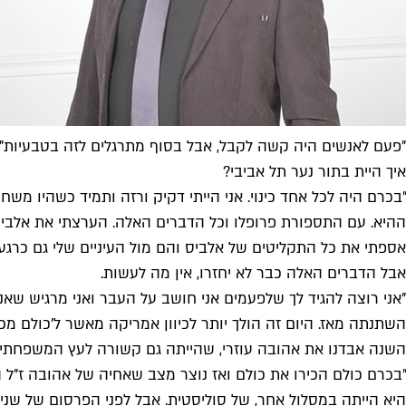
"פעם לאנשים היה קשה לקבל, אבל בסוף מתרגלים לזה בטבעיות". דק
איך היית בתור נער תל אביבי?
"בכרם היה לכל אחד כינוי. אני הייתי דקיק ורזה ותמיד כשהיו משח
ההיא. עם התספורת פרופלו וכל הדברים האלה. הערצתי את אלביס פר
אספתי את כל התקליטים של אלביס והם מול העיניים שלי גם כרגע. 
אבל הדברים האלה כבר לא יחזרו, אין מה לעשות.
"אני רוצה להגיד לך שלפעמים אני חושב על העבר ואני מרגיש שאני
השתנתה מאז. היום זה הולך יותר לכיוון אמריקה מאשר ל'כולם מכיר
השנה אבדנו את אהובה עוזרי, שהייתה גם קשורה לעץ המשפחתי 
"בכרם כולם הכירו את כולם ואז נוצר מצב שאחיה של אהובה ז"ל 
היא הייתה במסלול אחר, של סוליסטית. אבל לפני הפרסום של שני