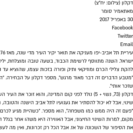
דקלון (צילום: יח"צ)
מאת
אמיר סומר
30 באפריל 2017
Facebook
Twitter
Email
ישראל. השנה מתווסף לרשימת הכבוד, בשעה טובה ומוצלחת, יליד 
להקת צלילי הכרם ומוזיקאי ותיק ופורה בזכות עצמו, שהוציא עד היום יותר מ
"מטבע הדברים זה דבר מאוד מרגש", מספר דקלון על הבחירה. "האמת
שזכר אותי".
דקלון (73, נשוי + 5) נולד לפני קום המדינה, והוא 
שינוי, אבל לא יכול להסתיר את געגועיו לתל אביב הישנה והטובה, 
"פעם זה היה ממש כמו משפחה", הוא מספר. "כשהיית מגיע לכרם 
מקום, למרות השינוי החיצוני, אבל האווירה היא משהו אחר בגלל 
את הסיפור של השכונה של אז. אבל הכל רק זכרונות, ואין מה לעשו