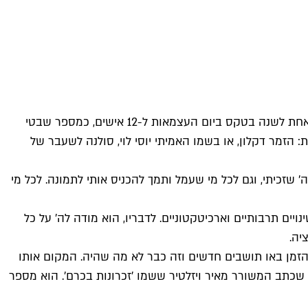
עיריית תל אביב-יפו מעניקה את תואר יקיר העיר מדי שנה, מאז 1976, לאישים שונים כאות הוקרה על פועלם הציבורי. התואר מוענק אחת לשנה בטקס ביום העצמאות ל-12 אישים, כמספר שבטי
זמר דקלון, או בשמו האמיתי יוסי לוי, סולנה לשעבר של
שזכיתי, וגם לכל מי שעמל ותמך להכניס אותי לתמונה. לכל מי
ת שינויים תרבותיים וארכיטקטוניים. לדבריו, הוא מודה לה' על כל
יה.
הזמן באו תושבים חדשים וזה כבר לא מה שהיה. המקום אותו
 שכתב המשורר מאיר ויזלטיר ששמו 'זכרונות בכרם'. הוא מספר