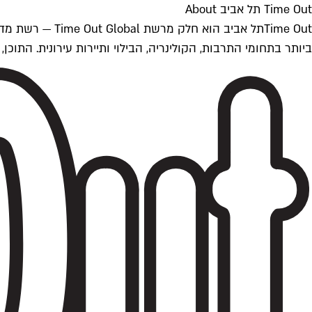
Time Out תל אביב About
ביותר בתחומי התרבות, הקולינריה, הבילוי ותיירות עירונית. התוכן, שמתעדכן 24/7, נכתב ונערך על ידי צוות עיתונאים מקצועי מקומי בישראל, בהתאם לסטנדרט