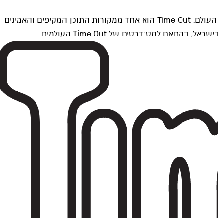
Time Outתל אביב הוא חלק מרשת Time Out Global — רשת מדיה בינלאומית הפועלת ב-360 ערים מרכזיות וב-60 מדינות ברחבי העולם. Time Out הוא אחד ממקורות התוכן המקיפים והאמינים