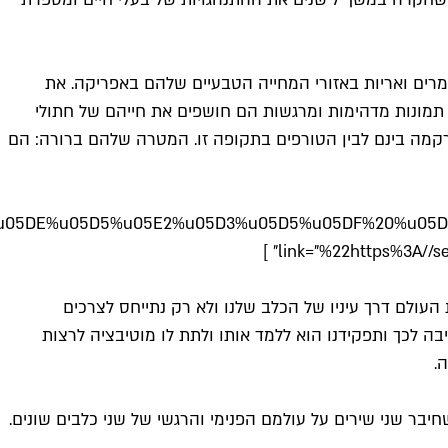
text="%22%u05D4%u05E6%u05D8%u05E8%u05E4%u05