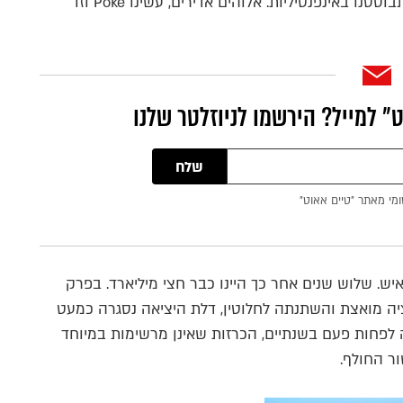
לראות איזה סרטים, סדרות וספרים הם אוהבים והתבוססנו באינפנטיליות. אלוהים אדירים, עשינו Poke וזו
״ למייל? הירשמו לניוזלטר שלנו
שלח
ומי מאתר ״טיים אאוט״
משתמשי פייסבוק פחות מ־100 מיליון איש. שלוש שנים אחר כך היינו כבר חצי מיליארד. בפרק
יה מואצת והשתנתה לחלוטין, דלת היציאה נסגרה כמעט
 לפחות פעם בשנתיים, הכרזות שאינן מרשימות במיוחד
ר החולף.