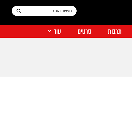
תרבות
סרטים
עוד
דיסני פלוס
על הרדאר התל אביבי
העיר שלי
אוכל רחוב
נטפליקס
דעות
דירה להכיר
תוכן מקודם