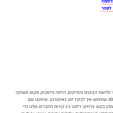
רסמו?
 לספר
פני פלישת הבוטים והפייקים, הייתה פייסבוק מקום משחקי
ומטופש, ששאב אליו עשרות מיליוני צעירים עד גיל 30 שחיפשו איך לבזבז זמן באינטרנט. שיחקנו שם
הן בקעו פרחים. דילגנו בין קירות החברים שלנו כדי