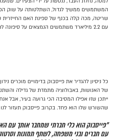
למטה, נחלת העבר, ננטשת על ידי הצעירים. שמענו. 
המשתמשים ממשיך לגדול, השתלטותה על שוק הפרס
שריטה, מכה קלה בכנף של ספינת האם החייזרית ש
עם 2.2 מיליארד משתמשים הנמצאים על סיפונה לפחות שעה אחת ביום.
כל ניסיון להגדיר את פייסבוק בדימויים מוכרים ניד
של האנושות, באבולוציה מתמדת של גדילה והשתנות
ייתכן שזו אפילו המסיבה הכי גרועה בעיר, אבל אנח
שהשורש שלו הוא פחד. בקרוב פייסבוק תעזור לנו 
"פייסבוק הוא כלי חברתי שמחבר אותך עם הא
עם חברים ובני משפחה, לשתף תמונות וסרטונ