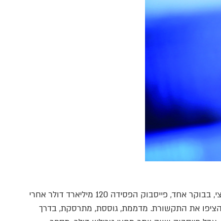
לפני כשלושה שבועות זה קרה שוב. בתוך שעה וחצי, בבוקר אחד, פייסבוק הפסידה 120 מיליארד דולר אחרי
ר מ־20 אחוז. ההספדים הציפו את התקשורת. מדממת, גוססת, מתרסקת, בדרך