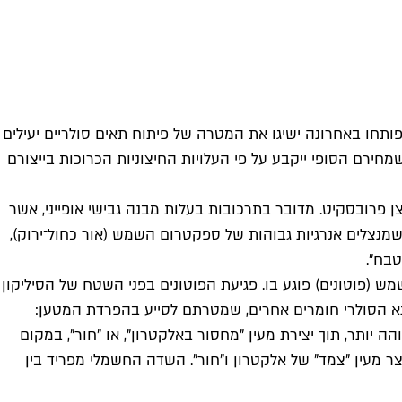
ותחו באחרונה ישיגו את המטרה של פיתוח תאים סולריים יעילים
מחירם הסופי ייקבע על פי העלויות החיצוניות הכרוכות בייצורם
בנה זהה לזה של המינרל הטבעי המחומצן פרובסקיט. מדובר בתרכובות בעלות מבנה גבישי אופייני, אשר
 שמנצלים אנרגיות גבוהות של ספקטרום השמש (אור כחול־ירוק),
בח".
מש (פוטונים) פוגע בו. פגיעת הפוטונים בפני השטח של הסיליקון
א הסולרי חומרים אחרים, שמטרתם לסייע בהפרדת המטען:
יותר, תוך יצירת מעין "מחסור באלקטרון", או "חור", במקום
ר מעין "צמד" של אלקטרון ו"חור". השדה החשמלי מפריד בין