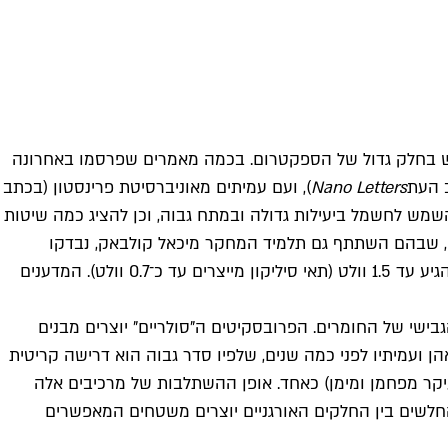
שימוש בחלק גדול של הספקטרום. בכמה מאמרים שפרסמו באחרונה
ב העת
Nano Letters
), ועם עמיתים מאוניברסיטת פרינסטון (בכתב
שמש לחשמל ביעילות גדולה ובמתח גבוה, וכן להציג כמה שיטות
, שבהם השתתף גם תלמיד המחקר מיכאל קולבאק, נבדקו
שכבות פרובסקיט ובהן חומרים שונים המשמשים כ"מוליכי חור", במטרה לשפר את הפרדת המטענים. תאים אלה יִצרו מתח גבוה שהגיע עד 1.5 וולט (תאי סיליקון מייצרים עד כ־0.7 וולט). המדענים
ישי של החומרים. הפרובסקיטים ה"סולריים" יוצרים מבנים
ן ועמיתיו לפני כמה שנים, שלפיו סדר גבוה הוא דרישה קריטית
ם בעיקר מפחמן ומימן) כאחד. אופן ההשתלבות של מרכיבים אלה
ן החלשים בין החלקים האורגניים יוצרים משטחים המאפשרים