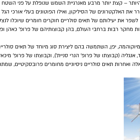
 היותר – קצת יותר מרבע מאנרגיית השמש שנופלת על פני השטח ש
רר את האלקטרונים של הסיליקון, ואילו הפוטונים בעלי אורכי ה
ר את יעילותם של תאים סולריים חוקרים חומרים שיוכלו לנצל טוב
ת מחקר רבות ברחבי העולם, בהן קבוצותיהם של פרופ' כאהן ופר
ם נכנסו לזירה בשנת 2009, כאשר קבוצה מיוקוהמה, יפן, השתמשה בהם ליצירת סוג מיו
גליה (קבוצתו של פרופ' הנרי סניית'), וקבוצתו של פרופ' מיכאל 
לה ואחרות תאים סולריים ניסיוניים מחומרים פרובסקיטיים, שמתח