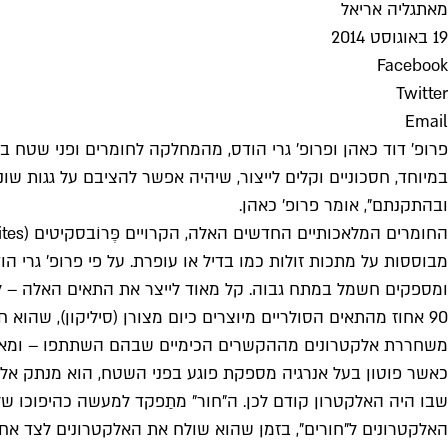
מאת
גליה אריאל
19 באוגוסט 2014
Facebook
Twitter
Email
פרופ' דוד כאהן ופרופ' גרי הודס, מהמחלקה לחומרים ופני שטח ב
במיוחד, חסכוניים וקלים לייצור, שיהיה אפשר להציבם על גגות שו
ובהתקנתם", אומר פרופ' כאהן.
מבוססות על מתכות זולות כמו בדיל או עופרת. על פי פרופ' גרי 
ומספקים חשמל במתח גבוה. קל מאוד לייצר את התאים האלה – ל
90 אחוז מהתאים הסולריים מיוצרים כיום מצורן (סיליקון), שהו
משחררת אלקטרונים מההקשרים הכימיים שבהם השתתפו – ומאפשר
כאשר פוטון בעל אנרגיה מספקת פוגע בפני השטח, הוא מנתק אלקטר
שבו היה האלקטרון קודם לכן. ה"חור" מתַפקד למעשה כהיפוכו של 
האלקטרונים ל"חורים", בזמן שהוא שולח את האלקטרונים לצד אחד