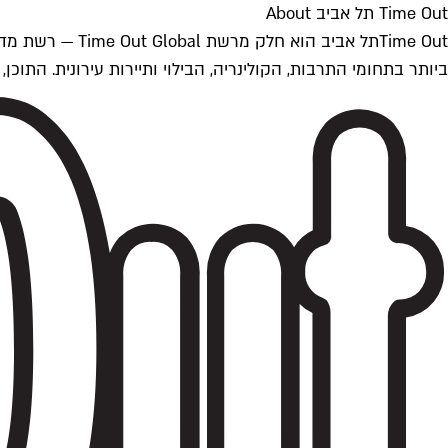
Time Out תל אביב About
ביותר בתחומי התרבות, הקולינריה, הבילוי ותיירות עירונית. התוכן, שמתעדכן 24/7, נכתב ונערך על ידי צוות עיתונאים מקצועי מקומי בישראל, בהתאם לסטנדרט