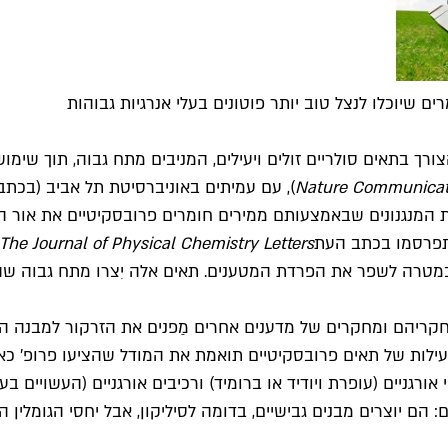
 שיוכלו לנצל טוב יותר פוטונים בעלי אנרגיות גבוהות
 הצורך בתאים סולריים זולים ויעילים, המניבים מתח גבוה, תוך 
Nature Communicat
), עם עמיתים באוניברסיטת תל אביב (בכת
ת המנגנונים שבאמצעותם ממירים חומרים פרובסקיטיים את אור ה
התפרסמו בכתב העת
The Journal of Physical Chemistry Letters
קריהם ומחקרים של מדענים אחרים מַפנים את הזרקור למבנה הגב
יעילות של תאים פרובסקיטיים תואמת את המודל שהציעו פרופ' כאה
י אורגניים (עופרת ויודיד או ברומיד) ורכיבים אורגניים (העשויי
: הם יוצרים מבנים גבישיים, בדומה לסיליקון, אבל יחסי הגומלי