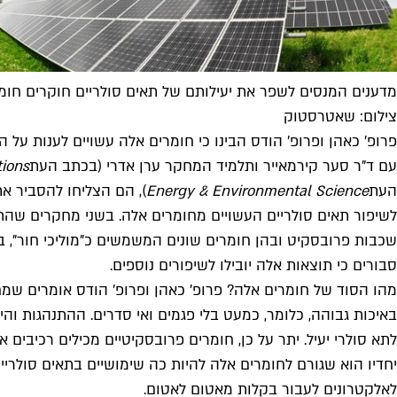
מדענים המנסים לשפר את יעילותם של תאים סולריים חוקרים חומרים
צילום: שאטרסטוק
פרופ' כאהן ופרופ' הודס הבינו כי חומרים אלה עשויים לענות על
עם ד"ר סער קירמאייר ותלמיד המחקר ערן אדרי (בכתב העת
ions
העת
Energy & Environmental Science
), הם הצליחו להסביר א
לשיפור תאים סולריים העשויים מחומרים אלה. בשני מחקרים ש
סבורים כי תוצאות אלה יובילו לשיפורים נוספים.
מהו הסוד של חומרים אלה? פרופ' כאהן ופרופ' הודס אומרים שמח
באיכות גבוהה, כלומר, כמעט בלי פגמים ואי סדרים. ההתנהגות וה
לתא סולרי יעיל. יתר על כן, חומרים פרובסקיטיים מכילים רכיבים א
יחדיו הוא שגורם לחומרים אלה להיות כה שימושיים בתאים סולריים
לאלקטרונים לעבור בקלות מאטום לאטום.