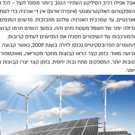
אבל אפילו רכיב הסיליקון העתידי הטוב ביותר מסוגל לנצל – לכל
הספקטרום האלקטרומגנטי (אינפרה־אדום) אין די אנרגיה כדי לשח
אנרגטיים, עד שמרבית האנרגיה שלהם מתבזבזת. מדענים המנסים לשפ
גדולה יותר של חשמל משֶטַח פנים זהה. במשך השנים תרמו קבוצו
והמורכבות של השיפורים תסכלו את המדענים לעתים קרובות.
החומרים הפרובסקיטיי
גרועה מאוד. בזמן קצר הראו קבוצות מחקר מקוריאה, מאוקספורד, אנ
טובות יותר, המספקים מתח גבוה יחסית. בזמן קצר יצרו קבוצות א
יותר.