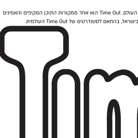
Time Outתל אביב הוא חלק מרשת Time Out Global — רשת מדיה בינלאומית הפועלת ב-360 ערים מרכזיות וב-60 מדינות ברחבי העולם. Time Out הוא אחד ממקורות התוכן המקיפים והאמינים