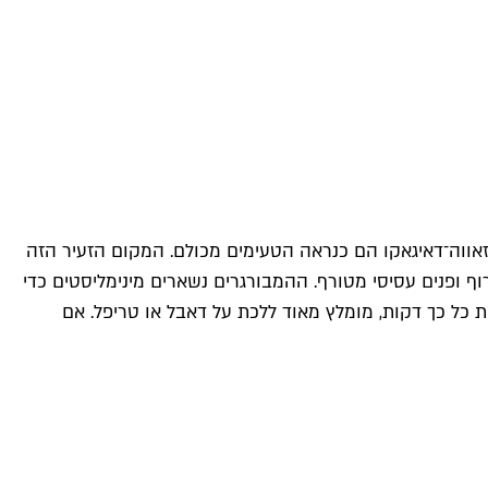
 אפשר למצוא בכל רחבי טוקיו, אבל ההמבורגרים המעוכים של Smash Things בקומאזאווה־דאיגאקו הם כנראה הטעימים מכולם. המקום הזעיר הזה
י בטירוף ופנים עסיסי מטורף. ההמבורגרים נשארים מינימליסטים כדי
ת כל כך דקות, מומלץ מאוד ללכת על דאבל או טריפל. אם