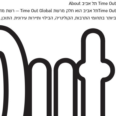
Time Out תל אביב About
ביותר בתחומי התרבות, הקולינריה, הבילוי ותיירות עירונית. התוכן, שמתעדכן 24/7, נכתב ונערך על ידי צוות עיתונאים מקצועי מקומי בישראל, בהתאם לסטנדרט