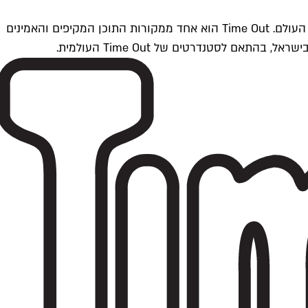
Time Outתל אביב הוא חלק מרשת Time Out Global — רשת מדיה בינלאומית הפועלת ב-360 ערים מרכזיות וב-60 מדינות ברחבי העולם. Time Out הוא אחד ממקורות התוכן המקיפים והאמינים