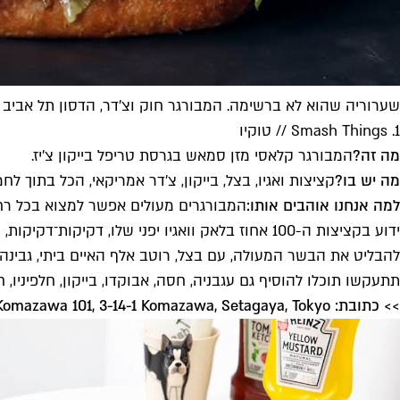
שערוריה שהוא לא ברשימה. המבורגר חוק וצ'דר, הדסון תל אביב (צ
1. Smash Things // טוקיו
מה זה?
המבורגר קלאסי מזן סמאש בגרסת טריפל בייקון צ’יז.
מה יש בו?
קציצות ואגיו, בצל, בייקון, צ’דר אמריקאי, הכל בתוך לחמ
למה אנחנו אוהבים אותו:
ידוע בקציצות ה-100 אחוז בלאק וואגיו יפני שלו,
להבליט את הבשר המעולה, עם בצל, רוטב אלף האיים ביתי, גבינה 
תתעקשו תוכלו להוסיף גם עגבניה, חסה, אבוקדו, בייקון, חלפיניו, 
>> כתובת: Grand Blue Komazawa 101, 3-14-1 Komazawa, Setagaya, Tokyo