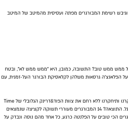
ם, וגיבש רשימת המבורגרים מפתה ועסיסית מהמיטב של המיטב
ל ממש ממש טוב? התשובה, כמובן, היא "ממש ממש לא", ובטח
 על הפלאנצ’ה גרסאות משלהן לקלאסיקת הבורגר העל-זמנית, עם
יצאנו לגלות איפה בדיוק אפשר למצוא עכשיו את ההמבורגרים הכי טעימים, עסיסיים, מופרכים ויצירתיים שיש בכל רחבי הגלובוס, חקרנו ותיחקרנו ללא רחם את צוות הפוד&דרינק הגלובלי של Time
Out על ההמבורגרים הכי טובים שנשכו בהם לאחרונה, ואז דירגנו אותם לפי המקומות שקיבלו את ציוני הכוכבים הגבוהים ביותר בגוגל. התוצאה? 14 המבורגרים מעוררי תשוקה לקציצה שנמצאים
רים הכי טובים על הפלנטה כרגע, כל אחד מהם נוסה ונבדק על