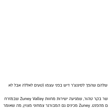
 שלהם שהפך לסיגנצ'ר דיש בפני עצמו (טעים לאללה אבל לא
ל‑Zuney יש קהל מעריצים מושבע בזכות איכות בשר הוואגיו שלהם. תחסלו קציצה עסיסית של 140 גרם בשר בקר טהור, שמגיעה ישירות מחוות Zuney Valley שבמזרח
קייפ. הקציצה המשוישת עם השוליים הפריכים הופכת את ההמבורגר הזה למנה מפנקת, מלכלכת בכל הדרכים הנכונות ומלאה בטעם מהפנט. Zuney מכינים גם המבורגר צמחוני מצוין, מה שאומר