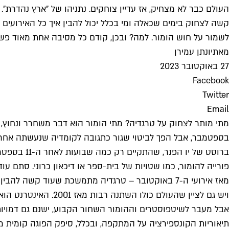
העולם כבר לא מצחיק, אז עדיין צוחקים. נתניהו של "ארץ נהדרת". 
קשה לצחוק בימים שכאלה ומי בכלל יכול להבין איך כל האירועים
לשמור על חוש הומור. למה? ובכן, קודם כל מסיבה אחת מאוד פשוט
מאת
יונתן עמירן
27 באוקטובר 2023
Facebook
Twitter
Email
בספטמבר, אבל הפך לביטוי שגור כתגובה לקומדיה שנעשתה אחרי א
פורייה להומור, כמו שטויות של בית-ספר או דיכאון כרוני. סתם עוד
מאז אירועי ה-7 באוקטובר – טרגדיה מתמשכת שעוד ק
ויש גם לציין שהעולם כולו השתנה רבות מאז 2001. האינטרנט הוא מקור המידע של רובנו, ולפיכך גם מקור ההומור העיקרי של רובנו. ובאינטרנט אין חוקים ואין "טו סון".
אבל מעבר לשיטפוסטרים וההומור השחור הקבוע, ישנם גם דמויות
תיאוריות הקונספירציה על המתקפה, ובכלל, סיפק הפוגה קומית מ