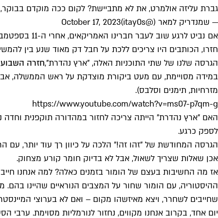
גברת עליזה אולמרט, את לא מתביישת? לקום ככה מוקדם בבוקר, כ
— שמנדריק למאר (@itay0s)
October 17, 2023
אם נביט לרגע
חזרו, הכותבים היו צריכים ללכת על חבל דק מאוד שנע בין להמשי
הגרסה שלנו של שתי התוכניות האלה, "ארץ נהדרת",
חזרה השבוע
במידה מסויימת, עם מעט ביקורת מוצדקת על ראש הממשלה, אבל 
מזרחיות, תימנים וסלבס).
https://www.youtube.com/watch?v=ms07-p7qm-g
האם "ארץ נהדרת" הייתה צריכה לחזור במהדורה תוקפנית וחדה 
לספק כרגע.
הגרסה המחודשת של "זהו זה!" הלכה על כיוון רך עוד יותר, עם ה
אכן שאלות שצריך לשאול, אבל לא בדיוק חומר קורע מצחוק.
אז מה החשיבות בעצם של הומור בזמנים כאלה? למה אנחנו חייבים
ההיסטוריה, עם הומור שחור על המצבים הנוראיים שהיינו בהם. 
שחייבים לשחרר, ויצא מאיזשהו מקום – ואם לא בערוצי המיינסטרי
יום אחד, בקרוב אנחנו מקווים, נחזור לנורמליות מסוימת. ערבי ה