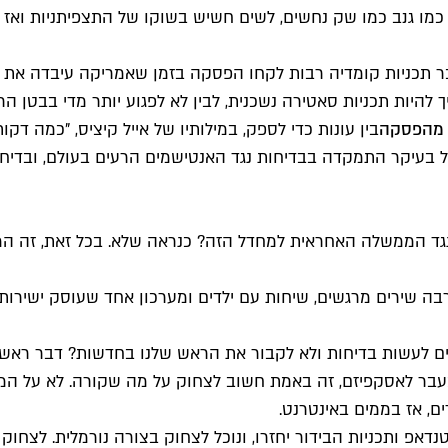
מו גנב כמו שק נחשים, לשים חשיש בשוקו של התצפיתניות ואז ל
 שוב לעבר חברינו האמריקאים, אחרי ה-11 בספטמבר תכניות קומדיה רבות לקחו הפסקה בזמן 
ך להיות תכניות סאטירה נשכנית, לבין לא לפגוע יותר מדי בבטן
 מהפסקה
בין עונות כדי לספק, במילותיו של אייל קיציס, "כמה ד
בעיקר התמקדה בבדיחות נגד האנטישמים הרעים בעולם, ובדיחות
נגד הממשלה האחראית למחדל הזה? כנראה שלא. בכל זאת, זה המ
רבה שירים מרגשים, שיחות עם ילדים ומערכון אחד שעוסק ישירות 
 לעשות בדיחות ולא לקבור את הראש שלנו בחדשות? דבר ראשון, ז
מעבר לאסקפיזם, זה באמת חשוב לצחוק על מה שקורה. לא על המת
ם, אז בממים באינטרנט.
סטנדאפ ותכניות הבידור יחזרו, ונוכל לצחוק בצורה נורמלית. לצח