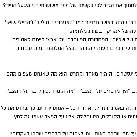
חתוך את הגדר לפי בקשתו של יזיזך משוש חייך אימסעל הנייה?
שאמריקה עיבדה את הרגע הזה. כאשר תכניות כמו "סאטרדיי נייט לייב" ו"הדיילי שואו"
 הרכה של אמריקה בשעת מלחמה.
קות של שפיות". המהדורה המיוחדת של "ארץ" הייתה סאטירית
 על דברים מעוררי הזדהות בצל המלחמה (נגיד, סבתות
יינסטרים, והומור מאחד וקתרטי הוא מה שאנחנו מצפים מהם
ב-"איך מדברים על המצב" ו-"מה הזמן הנכון לדבר על המצב".
ה באמת עוזר לנו. אחרי הכל – אנחנו יהודים. כך שרדנו את כל
ים או הסובלים, חס וחלילה, אלא על המצב עצמו. זה לחץ
וק על מה שקרה באותו יום. לצחוק על הדברים שקרו בעקבותיו.