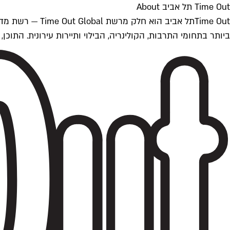
Time Out תל אביב About
ביותר בתחומי התרבות, הקולינריה, הבילוי ותיירות עירונית. התוכן, שמתעדכן 24/7, נכתב ונערך על ידי צוות עיתונאים מקצועי מקומי בישראל, בהתאם לסטנדרט