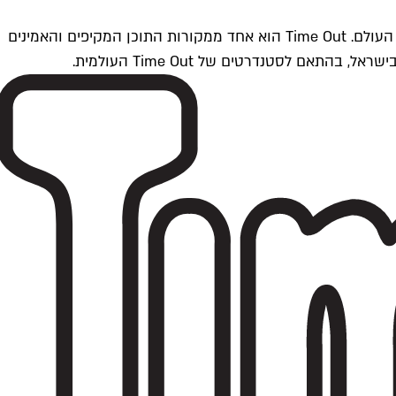
Time Outתל אביב הוא חלק מרשת Time Out Global — רשת מדיה בינלאומית הפועלת ב-360 ערים מרכזיות וב-60 מדינות ברחבי העולם. Time Out הוא אחד ממקורות התוכן המקיפים והאמינים