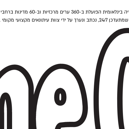
ים של Time Out העולמית.