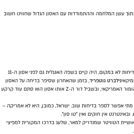
 בתוך עשן המלחמה וההתמודדות עם האסון הגדול שחווינו חשוב
מתי מותר לצחוק על טרגדיה? מתי הומור הוא דבר משחרר ונחוץ, ומתי בדיחה היא "Too Soon"? הביטוי הזה "טו סון", בהקשר של בדיחות לא במקום, היה קיים בשפה האנגלית גם לפני אסון ה-11
מיקאי
גילברט גוטפריד
, בזמן שהאחרון שסיפר בדיחה על האסון
ברוסט של יו הפנר, שהתקיים רק כמה שבועות לאחר ה-11 בספטמבר. מאז הפכו בדיחות על ה-11 בספטמבר לנכס צאן ברזל של ההומור האמריקאי, ובשביל דור ה-Z אותו אסון הוא סתם עוד קרקע
לה מתי אפשר לספר בדיחות שוב. ישראל, כמובן, היא לא אמריקה –
שיית הטוויטר שמנדריק למאר, שלעג בדרכו המקורית למפיצי