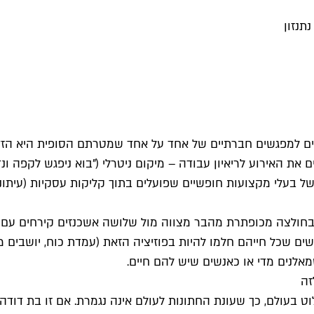
נתנזון
אים למפגשים חברתיים של אחד על אחד שמטרתם הסופית היא הזדוו
 האירוע לריאיון עבודה – מיקום ניטרלי ("בוא ניפגש לקפה ונדב
של בעלי מקצועות חופשיים שפועלים בתוך קליקות עסקיות (עיתונות
עצמכם בקומה ה־13 בעזריאלי, לבושים בחולצה מכופתרת מהבר מצווה מול שלושה אש
שים שכל חייהם חלמו להיות בפוזיציה הזאת (עמדת כוח, יושבים 
אלנים מדי או כאנשים שיש להם חיים.
ט בעולם, כך שעונת החתונות לעולם אינה נגמרת. אם זו בת דוד