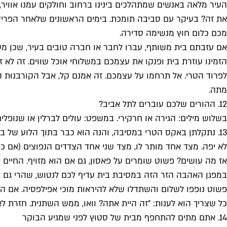
העיר מלאה באנשים שמתהלכים בינינו ברחוב וחולקים עמנו אוויר, 
את זה? בעיקר עם סביבה תומכת. בימים הראשונים שלאחר הפרידה
מכם כלום חוץ מנשימה סדירה.
אם עזבתם בית משותף, עברו לחבר או חברה טובים בעיר, שכן מעב
הזמינו עוזרת בית ופנקו את עצמכם במשלוחי אוכל שווים. זה לא 
לפרוד הטרי. אל תרחמו על עצמכם. זה אמנם קל, אבל הקורבנוּת ה
מתה.
12. ההורים שלכם עוברים לתל אביב?
בשלוש מילים: הגירה או חרקירי. במשפט: עולים לברלין או שנופלי
13. נתקלתן באקס הטרי במסיבה, והנה הוא כבר בתוך הלוע של בחורה זרה
לא יפה. מצד אחד מותר לו, מצד שני אחד הצדדים הנפוצים (אם 
אז מה עושים? פשוט שומרים על פאסון, גם אם הוא מזויף. החיים א
במפגן האהבה הזר הזה במסיבת בית עדיף לכם לנטוש, שהרי גם 
פשוט נופפו לשלום והשתדלו שלא להיראות מוכי אפילפסיה. אם הא
כל שצריך הוא לענות: ״זה היית אתה? וואו, ממש השתנית. חזרת לאכו
14. אתם מתים להתחפף מבית של סטוץ לפני שמגיע הבוקר