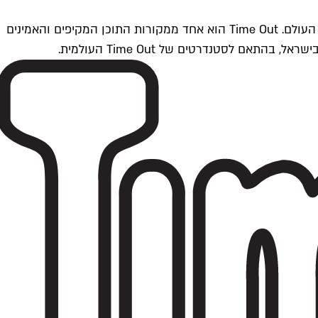
Time Outתל אביב הוא חלק מרשת Time Out Global — רשת מדיה בינלאומית הפועלת ב-360 ערים מרכזיות וב-60 מדינות ברחבי העולם. Time Out הוא אחד ממקורות התוכן המקיפים והאמינים