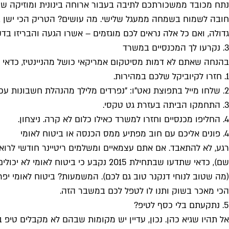
נתח מכובד ממשכורתכם לתיבה בעבור ארוחה בינונית ומוזיקה שמ
חובה לשמוח בשמחה ממעגל שלישי. מה עושים? הטריק הכי ישן בס
גדולה, ואם כל אלה נראים לכם מוגזמים – אשרו הגעה והבריזו בדקה ה־90 בתירוץ של שפעת אכזרית. זה אולי קצת לא נעים, אבל בחייאת, מישהו פעם הביא לכם צ'ק כי בחר
3. נקרעו לך המכנסיים במשרד
בהנחה שאתם לא דמות מסיטקום אמריקאי כושל מהניינטיז, כדאי
1. חזרו לקיוביקל שלכם במהירות.
2. שלחו מייל בתפוצת נאט"ו: "נפרדים מלילך מהנהלת חשבונות עכשיו במשרד שלה, נשארו פיצות/קרמבו/עוגות מהבייקרי, כל הקודם זוכה".
3. התחמקו הביתה בעזרת גט טקסי.
4. החליפו מכנסיים וחזרו למשרד כאילו כלום לא קרה. ניצחון.
4. פונים אליכם עם חוב מפתיע ממס הכנסה או ביטוח לאומי
רגע, לא להתאבד. אם אתם עצמאיים ומשלמים ריטיינר חודשי לרוא
שם), כדאי שתדעו שבתחילת 2015 נקבע
(מה שטוב לנוחי דנקנר טוב גם לכם). המשמעות? ביטוח לאומי יפ
הכי מאכר בשוק ותנו לו לטפל לכם במשבר הזה.
5. נתקעתם בלי כסף לטיפ?
אל תהיו שגיא כהן. נכון, עדיין יש מקומות שבהם לא מקבלים טיפ