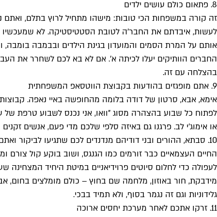
8. פתאום כולם עושים ילדים
לעשות, איבדתם את החבר'ה לטובת הסטטיסטיקה. לא שמעכשיו הם 
אותם על המרת הסמים והמועדון בגינת הילדים ובבמבה בומבה, וה
החברים הוותיקים יעלו לכיתה א׳. אם לא בא לכם לשחרר את הע
בהצלחה עם זה.
9. אתם מופגזים בהודעות בקבוצת הווטסאפ המשפחתית
אימא, אבא, סרטון של דודה בלומה מהחופשה באיי נאפה. קבוצות
לפתוח כל שבוע בהצהרה מסוג "וואו, אני נכנס לשבוע טרפת של 
או אימוג'י לב. פרגנו גם באיזה סלפי שלכם מדי פעם, אנשים זקנים
10. סבתא, ההורים ובני דודיהם מנדנדים לכם שתגיעו לביקור ואתם מעדיפים לירות בעצמכם
החיים העצמאיים כבר זורמים כמו הגנגס, ושוב בוקע קול צורם ומו
מידבקת, חור באוזון, מלחמה שם בחוץ – כולם מומלצים בחום, אבל
גלידוניות וגם זה נגמר בסוף, ולא תמיד בבכי.
11. זרקו אתכם לאחר מערכת יחסים ארוכה