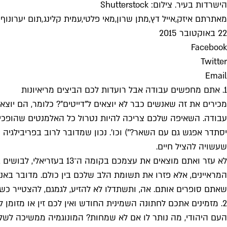
הישרדות בעיר. צילום: Shutterstock
מאת
רתם איזק
,
אייל דץ
,
מתן שרון
,
מאי פלטי
,
עמית קלינג
,
תום יער
ו
נוף 
22 באוקטובר 2015
Facebook
Twitter
Email
1. אתם מחפשים עבודה אבל רועדות לכם הביצים מריאיונות
מכירים את זה שאנשים כבר לא יוצאים ל"דייטים"? כלומר, הם יוצ
עבודה. השאיפה שלכם צריכה להיות נטרול כל האלמנטים שהופכים את
יסתדר אפגש גם עם השאר?") וכו'. נכון שמדובר לרוב בפריבילגיה 
שעשויה להציל חיים.
לא עזר ואתם מוצאים את 
המראיינים, אלא פזרו את תשומת הלב שלכם בין כולם. מדובר באנ
שאתם סופרים אותם. אה, ותשתדלו לא להזיע, לגמגם, להצטייר כשמ
2. מזמינים אתכם לחתונה השמינית החודש ואין לכם זין או מזומן לזה
העם היהודי, מה נותר לו אם לא שמחות? המונוגמיה ממשיכה לשלו