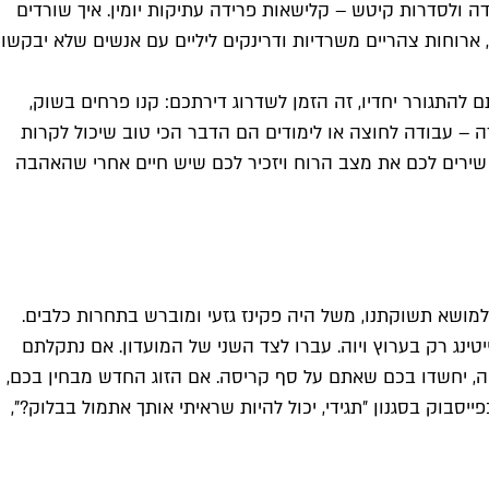
דה ולסדרות קיטש – קלישאות פרידה עתיקות יומין. איך שורדים
רוחות צהריים משרדיות ודרינקים ליליים עם אנשים שלא יבקשו
להתגורר יחדיו, זה הזמן לשדרוג דירתכם: קנו פרחים בשוק,
רה – עבודה לחוצה או לימודים הם הדבר הכי טוב שיכול לקרות
ה שירים לכם את מצב הרוח ויזכיר לכם שיש חיים אחרי שהאהבה
מושא תשוקתנו, משל היה פקינז גזעי ומוברש בתחרות כלבים.
טינג רק בערוץ ויוה. עברו לצד השני של המועדון. אם נתקלתם
ה, יחשדו בכם שאתם על סף קריסה. אם הזוג החדש מבחין בכם,
וק בסגנון ״תגידי, יכול להיות שראיתי אותך אתמול בבלוק?״,