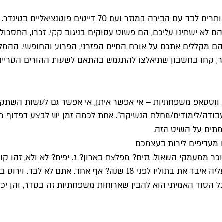
זה קורה במשפחות הכי טובות: מישהו מתחיל לרוץ בתלם, ואתם
לא ישתינו עליכם, הם פשוט עסוקים בניגוב קקי. זכרו, התסכול
ם מקללים אתכם על אורח החיים הפזרני, הפרוע והחופשי. ההמלצה
בר, קחו בחשבון שתיאלצו להתגמש בהתאם לשעות ההורים הטריי
 ווטסאפ משפחתיות – אי אפשר איתן, אי אפשר גם לעשות השתק ל
עבודה/לימודים/מחלת הנשיקה". אחת לכמה זמן יש לבצע דפדוף מ
 מתים על השיט הזה.
כר ממעמקי השאול. גזים? מפלצת בארון? ג. יפית? לא ולא, זהו קו
 הסוד האמיתי הוא להבין שארוחות משפחתיות זה בסדר, והן יכול