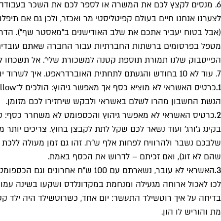
6. מנסים לקצץ לכם את המשרה או לספר לכם את השכר בעבודה
לצערנו אנחנו חיים בעולם קפיטליסטי מר ואכזר, ולכן גם אם תיפלו
(אבל בטוח יעביר אתכם את שלב האודישנים ב"מאסטר שף"). הדרך
מטפל בפרסומים ברשתות החברתיות עבור החברה שאתם עובדים בה
הפייסבוק שלנו תמורת תוספת קטנה למשכורת שלי". אל תשכחו לצי
7. עוד לא 10 בחודש והגעתם לתחתית האוברדראפט. איך לשרוד יום שלם בלי מזומן?
1.
הגשת החשבון מהרו לשלם באשראי ולבקש שיחזירו לכם מזומן.
2.
שהם לא זוג), ואם זכיתם – לדרוש את הכסף באמת.
3.
האשראי לא עובר, נשארתם עם 100 ש
לכו לאכול ארוחה מגעילה ומנחמת במקדונלדס ושקעו בשינה עמוק
בדיחה על איך רוטשילד התעשר: יום אחד, כשרוטשילד היה ילד קטן
מת והוריש לו הון.