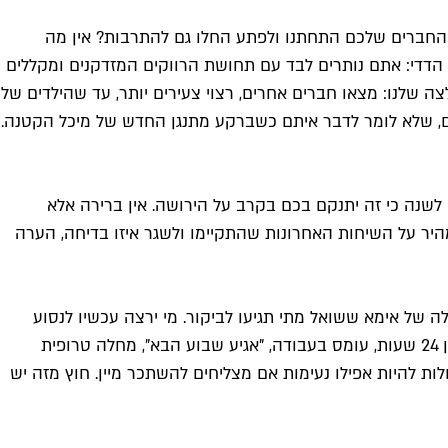
 נותרים לבד עם הבירה במנזר ועם 70 דייטים פוטנציאליים בטינדר. החברים שלכם התחתנו ולפתע החלו גם להתרבות? אין מה
 הדדי: אתם נותרים לבד עם תחושת הרווקים המזדקנים ומקללים
 שלנו: מצאו חברים אחרים, רצוי צעירים יותר, עד שהילדים של
ם, שלא לומר לדבר איתם כשברקע מתנגן החדש של מיכל הקטנה.
שנה כי זה יתנקם בכם בקרב על הירושה. אין ברירה אלא
היר על השיחות האחרונות שהתקיימו ולשגר איזו בדיחה, הערה
לה של אימא ששואל מתי תגיעו לביקור. מי ירצה עכשיו לנסוע
לעפולה כדי לחלום סיוטים פרוידיאניים במיטת היחיד המצחינה שעליה איבד את בתוליו לפני 18 שנה? אף אחד. אתם לא לבד. וירוס בן 24 שעות, עומס בעבודה, "אגיע שבוע הבא", מחלה טרופית
ות להיות אפילו נעימות אם מצליחים להשתכר מיין. חוץ מזה יש