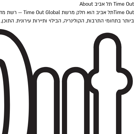
Time Out תל אביב About
ביותר בתחומי התרבות, הקולינריה, הבילוי ותיירות עירונית. התוכן, שמתעדכן 24/7, נכתב ונערך על ידי צוות עיתונאים מקצועי מקומי בישראל, בהתאם לסטנדרט