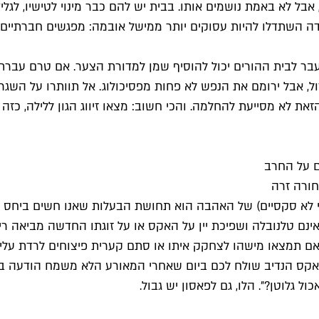
אבל לא באמת נושמים אותו. בבית יש להם כבר מינוי לטישיו, לגלי
 השתדלו להיות עסוקים יותר ממישל אובמה: מפגשים חברתיים, א
ר לבית ההורים יכול להוסיף שמן למדורת הצער. אם טרם עברתם 
זול, אבל ירומם את הנפש לא פחות מפסיכולוג. אל תוותרו על השג
זאת לא מסייעת להחלמה. והכי חשוב: מצאו זיווג הגון ללילה, כז
ם על החרב
כי לא סקסיים) של האהבה הוא תחושת הבעלות שאנו חשים ביחס ל
ינם טלנובלה ושפיכת יין על האקס או על זוגתו החדשה מביאה ריי
אם תמצאו מישהו לצחקק איתו או סתם קערית פיצוחים לרדת עלי
קס הנדיב שולח לכם ביום שאחרי המאורע הלא משמח הודעה בפייסב
ל גלוטן?״. הלו, גם לפאסון יש גבול.