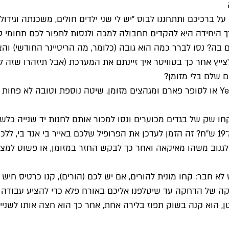
 על ברכיכם ותתחננו לבוס "יש לי שני ילדים חולים, משכנתה וגיד
 היחידה היא להקדים תחבולה למכה ולנסות לתפור לכם תחומי סמ
? נסו לברר כמה הוא גובה (כלומר, מה הריטיינר החודשי) וה
יץ אחר כך בטוויטר איך זיינתם את המערכת (אבל תיזהרו שזה ל
כרטיס האשראי לא מוציא כסף אך מאפשר גיהוץ: הולכים ל־Yellow או לסופר פארם ומגהצים מזומ
בקינג ג'ורג' ועוד נשאר לכם שקל לתת לקבצן בחוץ. צריכים יותר מ־19 ש"ח? זה הזמן לעדכן את 
"ח אחרונים וגם הכספומט לא חבר: קחו מונית להורים, אם יש לכם (הורים), קנו כ
ה של הדחקה עד שיטלפנו אליכם באורח פלא כדי להציע עבודה ש
, הוא קנה בשוק תפוז בלירה אחת, אחר כך הוא חצה אותו לשניים