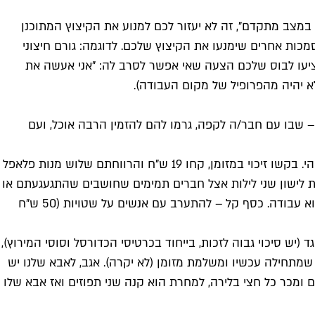
ול במצב מתקדם", זה לא יעזור לכם למנוע את הקיצוץ המתוכנן
כות אחרים שימנעו את הקיצוץ שלכם. לדוגמה: גורם חיצוני
ציעו לבוס שלכם הצעה שאי אפשר לסרב לה: "אני אעשה את
א יהיה מהפרופיל של מקום העבודה).
ן. שיטה נוספת וטובה לא פחות – שבו עם חבר/ה לקפה, גרמו להם להזמין הרבה אוכל, ועם
כרטיס האשראי לא מאפשר גיהוץ והכספומט לא משחרר כסף: קחו שק של בגדים מכוערים ונסו למכור אותם לחנות יד שנייה כלשהי. בקשו זיכוי במזומן, קחו 19 ש"ח והרווחתם שלוש מנות פלאפל
הפרופיל שלכם באייר בי אנד בי, ללכת לישון שני לילות אצל חברים תמימים שחושבים שהתגעגעתם או
שלבכם נשבר ולהרוויח לפחות אלף ש"ח. זהו גם זמן מעולה ללכת לגנוב משהו מאיקאה ואחר כך לבקש החזר במזומן, או פשוט למצוא עבודה. כסף קל – להתערב עם אנשים על שטויות (50 ש"ח
רטיס חיש גד (יש סיכוי גבוה לזכות, בייחוד בכרטיסי הכדורסל וסוסי המירוץ),
מתחילה עכשיו ומשלמת מזומן (לא יקרה). אגב, לאבא שלנו יש
 ומכר כל חצי בלירה, למחרת הוא קנה שני תפוזים ואז אבא שלו