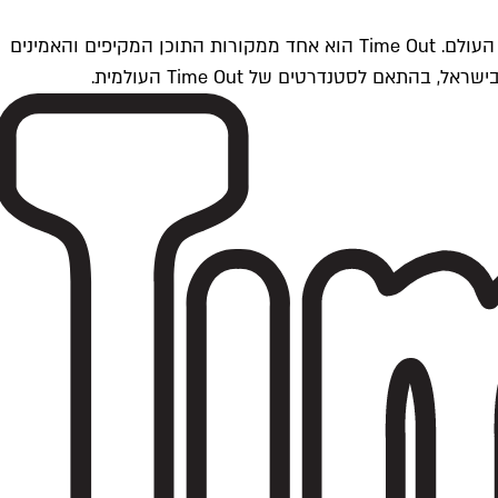
Time Outתל אביב הוא חלק מרשת Time Out Global — רשת מדיה בינלאומית הפועלת ב-360 ערים מרכזיות וב-60 מדינות ברחבי העולם. Time Out הוא אחד ממקורות התוכן המקיפים והאמינים