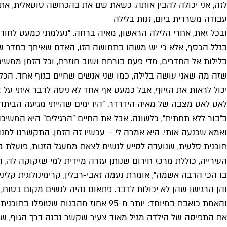
לזה, אני יכולה להבין אותה. כשאת שם את בהכחשה טוטאלית, את
עבודה משרדית ביום, זנות בלילה
ובכל זאת, אחרי הלילה הראשון, מאיה ברחה. "נעלמתי כמעט לחוד
בגלל הכסף, אלא כי יש משהו בתחושה הזו, האדם שאיתך בחדר שי
בלילות אל החדרים, מדי פעם בורחת ושוב חוזרת, וכל הזמן ממשיכ
שזה מה שאני עושה בלילה, כמו שני אנשים שחיים בגוף אחד. הכל
יכול לראות את הזיוף, אבל כמעט אף אחד לא ניסה לדבר איתי על ז
לאט לאט מצבה של מאיה הידרדר. "היו ימים שהייתי מגיעה הביתה 
ב"בור ללא תחתית", כלשונה. אבל את החיים "הרגילים" היא המשי
ואמא שכנעה אותי. היא אמרה לי – עכשיו זה הזמן. התקשרנו למנ
העירייה, כוללת מרכז חירום שנותן עזרה מיידית למי שזקוקה לה, הו
בו הכי הרבה אשמה", אומרת נעמה זאבי-רבלין, קרימינולוגית קלינ
והן הרגישו שהן לא יכולות לדבר. פתאום נהיה לנשים מקום בטוח, 
והאמת כואבת במיוחד: יותר מ-95 אחוז
את התפיסה של הילדה מגיל מאוד צעיר שקשר נבנה דרך הגוף, שהי