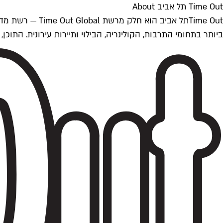
Time Out תל אביב About
ביותר בתחומי התרבות, הקולינריה, הבילוי ותיירות עירונית. התוכן, שמתעדכן 24/7, נכתב ונערך על ידי צוות עיתונאים מקצועי מקומי בישראל, בהתאם לסטנדרט