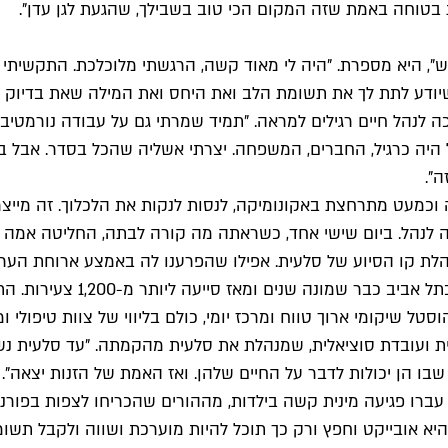
 בטוחה באמת שזה המקום הכי טוב בשבילך, שהגעת לגן עדן".
ש", היא מספרת. "היה לי מאוד קשה, הרגשתי מלוכלכת. התקשיתי 
ודע לתת לך את תשומת הלב ואת היחס ואת המילה שאת בדיוק צר
ה לנהל חיים רגילים למראה. "תמיד שמרתי גם על עבודה נורמטיב
 היה כרגיל, החברים, המשפחה. יצרתי אשליה שהכל בסדר. אבל במ
ה".
וכמעט מתרחצת באקונומיקה, לנסות לנקות את הלכלוך. זה מייצר ל
כה לנהל. ביום שישי אחד, כשראתה מה קורה לבתה, החליטה אמה ש
הלת קו הסיוע של סלעית. אפילו שהפרענו לה באמצע ארוחת הערב
תוכנית סלעית, שנועדה לסייע
סטל שיקומי ארוך טווח ומרכז יומי, כולם בליווי של צוות טיפולי ו
ית ועובדת סוציאלית, שמנהלת את סלעית מהקמתה. "עד סלעית נשים
שבו הן יכולות לדבר על החיים שלהן. ואז האמת של הזנות יצאה".
 מהבנות שטופלו בתוכנית עברו פגיעה מינית קשה בילדות, מההורים שהכריחו ל
א אובייקט וחפץ ורק כך תוכל להיות מוערכת ושווה ולקבל תשומ