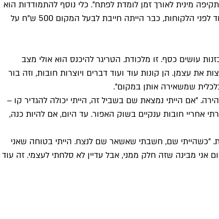
תקיפה מינית לאורך זמן לומדת לפתח". כלי נוסף להתמודדות הוא
חומרים מאלחשים – אלכוהול, כדורים פסיכיאטריים וסמים. "הייתה אצלנו בחורה שסיפרה שבדירה שעבדה בה, עוד לפני המשרת, עוד לפני הלקוחות, כבר הייתה חייבת לבעל המקום 500 ש"ח על
ות עושים כסף. זו מלכודת. הטריגר להיכנס הוא אולי מצב
 את עצמן. הן קונות עוד ועוד דברים ויוצרות חובות, וזה בור
כלכלית שמשאירה אותן במקום".
ה. "אם הייתי נמצאת שם בשביל זה, הייתי יכולה להגדיר קו –
אחריי חובות ענקיים בשוק האפור. עד היום, אם להיות כנה,
. "כשהייתי שם, חשבתי שאשאר שם לנצח. הייתי בטוחה שאני
ם אני מבינה שזה חלק ממני, אבל עדיין לא סלחתי לעצמי. זה עוד