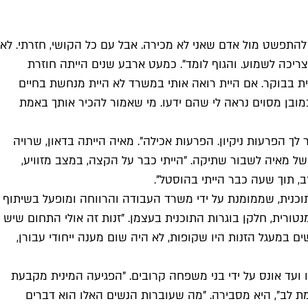
להתפשט מול אדם שאני לא מכירה. אבל עם כל הקושי, חזרתי. לא
יכה לשמוע. והגוף לומד". כמעט ארבע שנים הייתה חוזרת
ית בבוקר. אם היית רואה אותי במשרד לא היית מנחשת בחיים
ובן מסוים נראה לי שהם ידעו. מי שאמור להכיר אותך באמת
ך הפרעות ניקיון. הפרעות אכילה". מאיה הייתה בדאון, שרויה
ל מאיה לשבור שתיקה. "הייתי כבר על הקצה, במצב מזוויע,
, תוך שעה כבר הייתי בהוסטל".
 לנשים לצאת ממעגל הזנות, פועלת בתל אביב כבר שמונה שנים ומאז סייעה ליותר מ-1,200 צעירות. התוכנית, שממומנת על ידי משרד העבודה והרווחה ומופעל בשיתוף
מנטורית, חלקן בוגרות התוכנית בעצמן. "זנות זה אולי התחום שיש
 במעגל הזנות היו שקופות, לא היה שום מענה ייחודי עבורן,
צפות בפורנו ועד אונס על ידי בני משפחה קרובים. "הפגיעה המינית מקבעת
ת לב", היא מסבירה. "מה שעוברות הנשים האלו הוא דברים