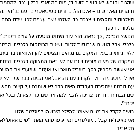
שהגוף והנפש לא בנויים לשרוד", מוסיפה זאבי-רבלין. "כדי להתמו
האלכוהול והסמים שצרכה כדי לאלחש את עצמה לפני שזה מתחיל"
מלכודת הכסף
הנושא הכלכלי, כך נראה, הוא עוד מיתוס מוטעה על עולם הזנות. 
כלכלי, אבל הנשים שנכנסות לזנות יוצאות מרוסקות כלכלית. הכסף 
ללא תחתית. בעלי המקום גם מזהים ומציעים להן הלוואות בריבית,
המקרה של מאיה מוכיח שגם אם לא באת ממצוקה כלכלית, הזנות עשו
אני אעשה מספיק כסף בשביל תואר ואז אעזוב. שמעתי את המשפט 
אין לי מושג מה הולך לקרות עם זה, אבל אני מבינה כבר שזה לא 
עם הבנות שהכירה בעבודה מאיה כבר לא שומרת על קשר, מחשש ש
שם מבחירה, והייתי צריכה להבין למה אני שם כדי לצאת". ובכל זא
יקרה".
רוצים לקבל את ״טיים אאוט״ למייל? הירשמו לניוזלטר שלנו
אני מאשר/ת קבלת ניוזלטרים ומידע פרסומי מאתר ״טיים אאוט״
לאי
תל אביב