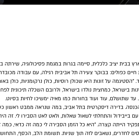
ץ בבית יציב כלכלית, סיימה בגרות במגמת פסיכולוגיה, שירתה בצ
פגיעות מיניות, מצאה מאיה את עצמה בגיל 21 מקיימת חיים כפולים: בבוקר צעירה תל אביבית
עשו את החשבון לבד. "הסטיגמה על זונות היא שכולן רוסיות, כולן נרקומניו
רווחה, מתוך כ-12 אלף נשים וגברים בזנות בישראל, כמחצית נולדו בישראל, ולרובם 
 שתושלם, עוד ועוד בחורות כמו מאיה ימשיכו לחיות בסיוט.
נסה. בדירה דיסקרטית בתל אביב, במה שנראה ממבט ראשון כעב
עם בייבידול והתחלתי לשאול שאלות, ולאט לאט הסבירו לי. זה היה
יד הייתה קצרה. "היא כל הזמן הסבירה לי כמה זה כדאי, כמה ז
נכנסים לחדרים, נשאבים לזה תוך שניות. תשומת הלב, הכסף, התח