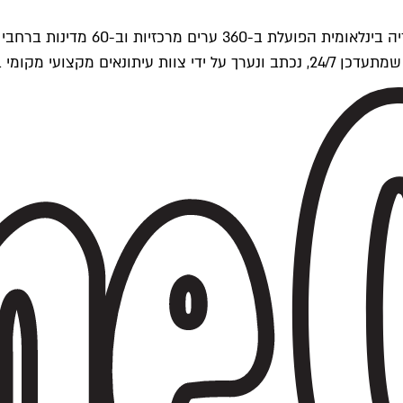
ים של Time Out העולמית.