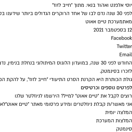
יוסי אלפנט ואהוד בנאי. מתוך "חייב לזוז"
לפני 30 שנה נדם לבו של אחד הרוקרים הגדולים ביותר שידענו בסצינה. הערב יוקרן בסינמטק הסרט "חייב לזוז" על להקת הפליטים שבה ניגן, ולפני כן תיערך הופעה עם מיטב משיריו
מאת
מערכת טיים אאוט
12 בספטמבר 2021
Facebook
Twitter
Email
החודש לפני 30 שנה, במועדון הלוגוס המיתולוגי בנחלת
לזכרו בסינמטק.
גולת הכותרת היא הקרנת הסרט התיעודי "חייב לזוז", על להקת הפליט
לפרטים נוספים וכרטיסים
רוצים לקבל את ״טיים אאוט״ למייל? הירשמו לניוזלטר שלנו
אני מאשר/ת קבלת ניוזלטרים ומידע פרסומי מאתר ״טיים אאוט״
לאי
המלצה יומית
המלצות המערכת
סינמטק