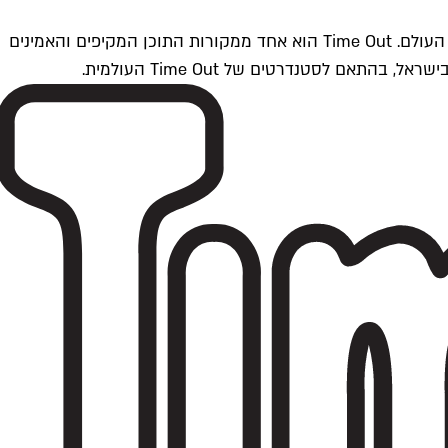
Time Outתל אביב הוא חלק מרשת Time Out Global — רשת מדיה בינלאומית הפועלת ב-360 ערים מרכזיות וב-60 מדינות ברחבי העולם. Time Out הוא אחד ממקורות התוכן המקיפים והאמינים