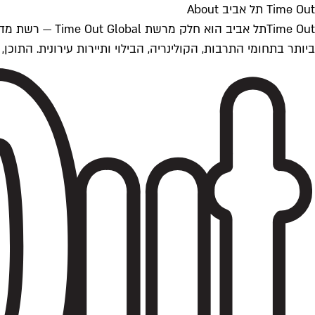
Time Out תל אביב About
ביותר בתחומי התרבות, הקולינריה, הבילוי ותיירות עירונית. התוכן, שמתעדכן 24/7, נכתב ונערך על ידי צוות עיתונאים מקצועי מקומי בישראל, בהתאם לסטנדרט