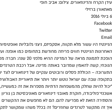
עידן הקרח והדינוזאורים. צילום: אביב חופי
מאת
אורן ברזילי
6 ביולי 2016
Facebook
Twitter
Email
הניינטיז היו עשור מלא תקווה, אסקפיזם, ניצני גלובליות ואופטימי
האחרונות הניינטיז חווים פריחה מחודשת בתחומים כמו אופנה וע
הופכת לתמונת מראה 
הנוכחי, קשה להאמין שמדובר באותה מדינה. אבל רכבת הטרנדים ל
התערוכה – הכוללת פסלים ורובוטים ענקיים של דינוזאורים לצד יו
בתקופה שבה עם ישראל נוטש יותר ויותר את תיאוריית האבולוציה
"יכול להיות שחלק מהמשפחות הדתיות מספרות את זה כמעשייה, א
אשכנזי־פוליבודה, חוקרת מאובני דינוזאורים מאוניבסיטת בן גוריון
והסתירה הזאת לא מפריעה להם. הם לא מחפשים את ההקשרים ה
איך זה מתקשר לטרנדים שחוזרים? זה בכלל משהו שמקושר לתקופה