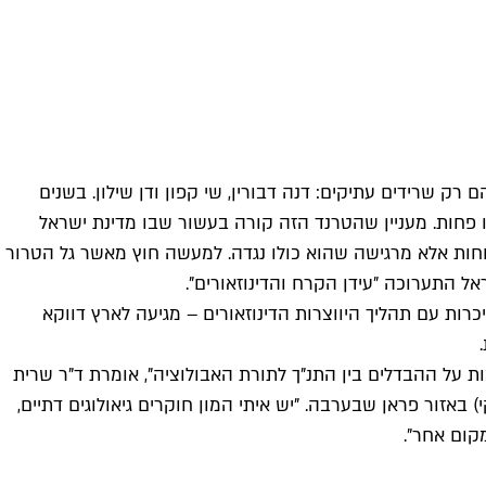
 רק שרידים עתיקים: דנה דבורין, שי קפון ודן שילון. בשנים
ו פחות. מעניין שהטרנד הזה קורה בעשור שבו מדינת ישראל
ת העולם בזרועות פתוחות אלא מרגישה שהוא כולו נגדה. למעשה חוץ מאשר גל הטרור
 התערוכה "עידן הקרח והדינוזאורים".
כרות עם תהליך היווצרות הדינוזאורים – מגיעה לארץ דווקא
 על ההבדלים בין התנ"ך לתורת האבולוציה", אומרת ד"ר שרית
) באזור פראן שבערבה. "יש איתי המון חוקרים גיאולוגים דתיים,
ום אחר".