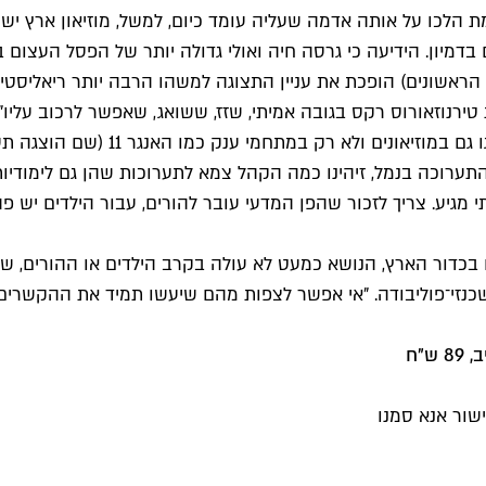
אמת הלכו על אותה אדמה שעליה עומד כיום, למשל, מוזיאון ארץ
מיון. הידיעה כי גרסה חיה ואולי גדולה יותר של הפסל העצום ב
שונים) הופכת את עניין התצוגה למשהו הרבה יותר ריאליסטי, וזה
 טירנוזאורוס רקס בגובה אמיתי, שזז, ששואג, שאפשר לרכוב עליו
לישראל. ברקוביץ' זיהה את הצורך בת
ם – לפני כארבע שנים) או גני התערוכה. "ב־2012, אחרי התערוכה בנמל, זיהינו כמה הקהל צמא 
י מגיע. צריך לזכור שהפן המדעי עובר להורים, עבור הילדים יש
בכדור הארץ, הנושא כמעט לא עולה בקרב הילדים או ההורים, ש
שכנזי־פוליבודה. "אי אפשר לצפות מהם שיעשו תמיד את ההקשרי
שור אנא סמנו