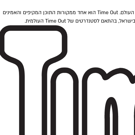
Time Outתל אביב הוא חלק מרשת Time Out Global — רשת מדיה בינלאומית הפועלת ב-360 ערים מרכזיות וב-60 מדינות ברחבי העולם. Time Out הוא אחד ממקורות התוכן המקיפים והאמינים