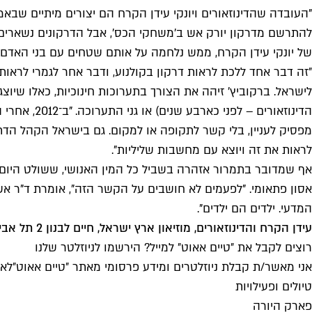
"העובדה שהדינוזאורים ויונקי עידן הקרח הם יצורים מיתיים שב
להתרשם מדרקון יורק אש ב'משחקי הכס', אבל הדרקונים נשארים בד
של יונקי עידן הקרח, ממש נלחמה על אותם שטחים עם בני האדם הרא
״זה דבר אחד ללכת לראות דרקון בקולנוע, ודבר אחר לגמרי לראות
הדינוזאורי
מפסיק לעניין, בלי קשר לתקופה או למקום. גם בישראל הקהל הדת
לראות את זה ויוצא עם מחשבות שליליות".
אף שמדובר בתמרור אזהרה בשביל כל המין האנושי, ששולט היום 
אסון פתאומי. "לפעמים לא חושבים על הקשר הזה", אומרת ד"ר א
המדעי. ילדים הם ילדים".
עידן הקרח והדינוזאורים, מוזיאון ארץ ישראל, חיים לבנון 2 תל אביב, 89 ש"ח
רוצים לקבל את ״טיים אאוט״ למייל? הירשמו לניוזלטר שלנו
אני מאשר/ת קבלת ניוזלטרים ומידע פרסומי מאתר ״טיים אאוט״
לאי
טיולים ופעילויות
פארק היורה