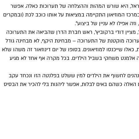
 ישראל, היא שורש המהות וההצלחה של תערוכות כאלה. אפשר
מרכז המוזיאון התקיימה במציאות על אותו כוכב לכת (ובמקרים
 אפילו לא עניין של ביצוע".
", מציין דודי ברקוביץ', ראש חברת הדרן שהביאה את התערוכה
ערוכות חינוכיות, כאלו שיוצגו גם במוזיאונים ולא רק במתחמי ענק כמו האנגר 11 (שם הוצגה תערוכה מוקטנת של התערוכה – מבחינת היקף, לא מבחינה גודל
לתערוכות שהן גם לימודיות, כאלו שייכנסו למוזיאונים. בסופו של יום דינוזאור זה משהו שלא
 פה אלמנט משחקי בשביל הילדים. בכל מקרה אף אחד לא מגיע
נהנים לחשוף את הילדים למין ששלט בפלנטה הזו ונכחד עקב
ם האלה כשהם באים לבלות, אפשר ליהנות בלי להכיר את הבסיס