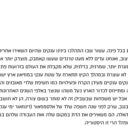
ות בכל פינה. עשור שבו התהלכו בינינו ענקים שהיום השאירו אחריהם
יצוב, ואנחנו עדים ללא מעט טרנדים שעשו קאמבק, מוצדק יותר א
של המדינה ההיא מלפני 20 שנה: חברה מסוגרת יותר, שמרנית, בדלנית, שלא מקבלת א
א עוצרת ובמהלך הקיץ תתארח על שטח ענקי במוזיאון ארץ ישראל
נקים ענקיים מעידן הקרח ופעילויות כמו חשיפת שלדי מאובנים והי
 ומתייחס לכדור הארץ כעל משהו שנוצר באלפי השנים האחרונות.
בל יש משפחות שבשבילן זה לא סותר בשום צורה, הן לא חושבות
 בנגב, שרק לפני שנה חשפה שלד של אלסמוזאור (דינוזאור ימי ענקי
אלה. הם משאירים את הדת במקום שלה ואת העבודה שלהם במק
? הרי זו היסטוריה.