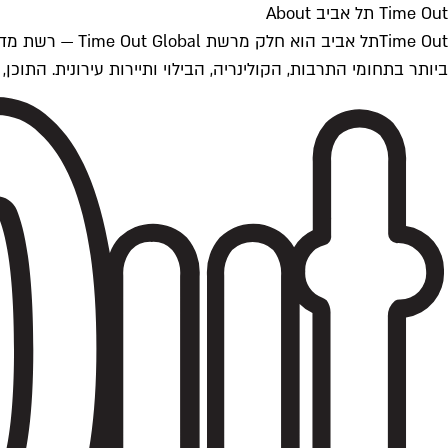
Time Out תל אביב About
ביותר בתחומי התרבות, הקולינריה, הבילוי ותיירות עירונית. התוכן, שמתעדכן 24/7, נכתב ונערך על ידי צוות עיתונאים מקצועי מקומי בישראל, בהתאם לסטנדרט