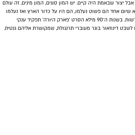
בל יצור שבאמת היה קיים. יש המון סוגים, המון מינים, זה עולם
 שיום אחד הם פשוט נעלמו, הם היו על כדור הארץ ואז נעלמו
במכה אחת, וילדים מטורפים על הרעיון של מין ששלט בכדור הארץ ונעלם. מלבד זאת זה נושא שתמיד בכותרות: תמיד יש תגליות חדשות. בשנות ה־90 מילא הסרט 'פארק היורה' תפקיד ענקי
שבט דינוזאור בוגר מעוברי תרנגולת, שמקושרת אליהם גנטית.