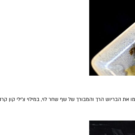
ת הבריוש הרך והמבורך של שף שחר לוי, במילוי צ׳ילי קון קרנ