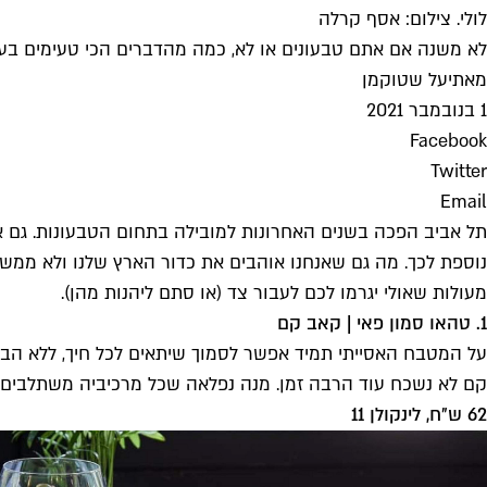
לולי. צילום: אסף קרלה
לא משנה אם אתם טבעונים או לא, כמה מהדברים הכי טעימים בעיר
מאת
יעל שטוקמן
1 בנובמבר 2021
Facebook
Twitter
Email
תל אביב הפכה בשנים האחרונות למובילה בתחום הטבעונות. גם אל
נוספת לכך. מה גם שאנחנו אוהבים את כדור הארץ שלנו ולא ממש ר
מעולות שאולי יגרמו לכם לעבור צד (או סתם ליהנות מהן).
1. טהאו סמון פאי | קאב קם
על המטבח האסייתי תמיד אפשר לסמוך שיתאים לכל חיך, ללא הבדל ד
קם לא נשכח עוד הרבה זמן. מנה נפלאה שכל מרכיביה משתלבים נ
62 ש״ח, לינקולן 11