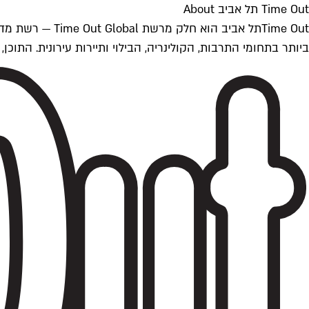
Time Out תל אביב About
ביותר בתחומי התרבות, הקולינריה, הבילוי ותיירות עירונית. התוכן, שמתעדכן 24/7, נכתב ונערך על ידי צוות עיתונאים מקצועי מקומי בישראל, בהתאם לסטנדרט