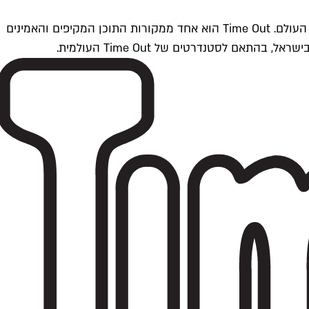
Time Outתל אביב הוא חלק מרשת Time Out Global — רשת מדיה בינלאומית הפועלת ב-360 ערים מרכזיות וב-60 מדינות ברחבי העולם. Time Out הוא אחד ממקורות התוכן המקיפים והאמינים