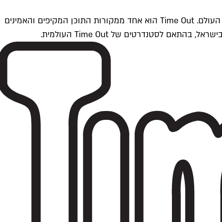
Time Outתל אביב הוא חלק מרשת Time Out Global — רשת מדיה בינלאומית הפועלת ב-360 ערים מרכזיות וב-60 מדינות ברחבי העולם. Time Out הוא אחד ממקורות התוכן המקיפים והאמינים