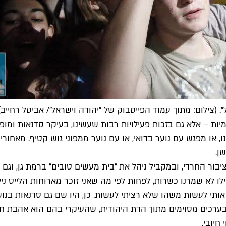
". (צילום: מתוך עמוד הפייסבוק של "יהודה וישראל"/ אביטל רחייב)
ת – אלא גם בזכות פעילויות רבות שעשינו, בעיקר סדנאות ומופעי 
או מפגש עם נוער בדואי, או עם נוער ממפוני גוש קטיף. מאחורי
ן.
ור החרדי, ובמקביל ניהל את "בית מעשים טובים" ברמת גן, וגם 
ו לא שמרנו כשרות, לפחות לפי מה שאני זוכר מארוחות הלייט ניי
אותי לעשות משהו שלא רציתי לעשות. כן, היו שם גם סדנאות בנו
ערכים מסוימים מתוך הדת היהודית, שהעיקרי בהם הוא אהבת חינ
חיובי.