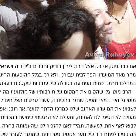
אם כבר פוגו, אז רק אצל הרב. לירון רודיק וחברים ב"יהודה וישראל
מהר מאד המועדון הפך לבית עבורנו, ולא רק בגלל ההופעות החינמיו
במהלכו תרמנו כמות מפתיעה בגודלה של עגבניות שקטפנו בעצמנו, 
– הרב מוטי גל, שהקים את המקום על חורבותיו של קולנוע זימה יש
מוטי גל היה במאי ומפיק שחזר בתשובה, עשה סרטים מצליחים לציב
לצבוע את המועדון האהוב שלנו כמרכז הדתה לנוער, אך רובנו אפיל
מעולם לא הטיפו לנו לאמונה, ומעולם לא הרגשתי שמישהו מכריח 
לבוא לאף אחת. למעשה, תמיד דאגו להזכיר לנו שהעמותה בחרה ב
רק ניסיון לפתח דור של נוער אקטיביסטי ויוזם, שמנסה לעורר שינוי 