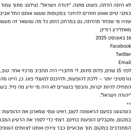
לא היתה הדתה, פשוט מתנה. "יהודה וישראל". (צילום: מתוך עמוד 
כותבי טיים אאוט חוזרים להיזכר במקומות שעשו אותם התל אביבים
שהיו מי שפחד מהדתה, גם במרחק הזמן כל מה שנשאר זה מעשה
מאת
לירון רודיק
16 באוגוסט 2025
Facebook
Twitter
Email
לפני 15 שנים, פלוס מינוס, לי ולחבריי היה תחביב מרכזי אח
נורמטיבי יותר – ללכת להופעות, ולהיכנס למעגלי פוגו. כן, היי
"יהודה וישראל".
>>
כשהגענו בפעם הראשונה לשם, ראינו שמי שמארגן את ההופעות הא
במקום, ומקבלים הופעות בחינם. רצתי כדי לספר את הרעיון המברי
המתנדבים במקום. תוך שבועיים כבר צירפו אותנו לצוותים השונים