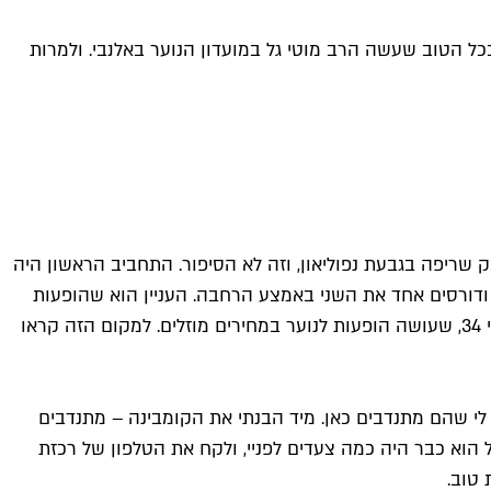
בכל הטוב שעשה הרב מוטי גל במועדון הנוער באלנבי. ולמרות
 אבק שריפה בגבעת נפוליאון, וזה לא הסיפור. התחביב הראשון היה
גע ודורסים אחד את השני באמצע הרחבה. העניין הוא שהופעות
התחילו להיות יקרות, והכסף בנעורים לא היה מי יודע מה נזיל. בערך באותה תקופה התחלנו לשמוע דיבור סביב מועדון ברחוב אלנבי 34, שעושה הופעות לנוער במחירים מוזלים. למקום הזה קראו
לי שהם מתנדבים כאן. מיד הבנתי את הקומבינה – מתנדבים
ל הוא כבר היה כמה צעדים לפניי, ולקח את הטלפון של רכזת
 טוב.