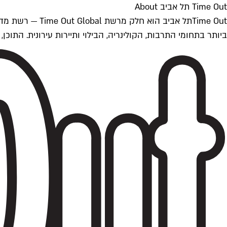
Time Out תל אביב About
ביותר בתחומי התרבות, הקולינריה, הבילוי ותיירות עירונית. התוכן, שמתעדכן 24/7, נכתב ונערך על ידי צוות עיתונאים מקצועי מקומי בישראל, בהתאם לסטנדרט