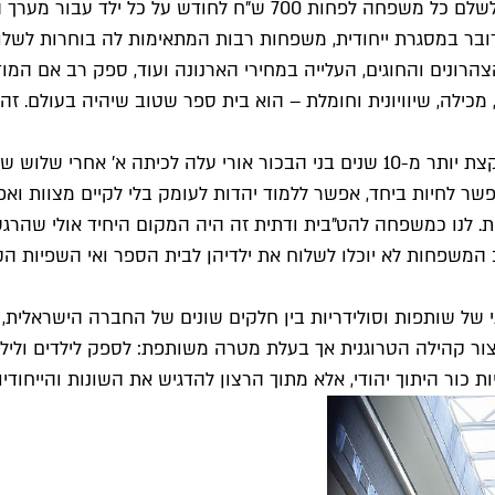
ובר במסגרת ייחודית, משפחות רבות המתאימות לה בוחרות לשלוח
צהרונים והחוגים, העלייה במחירי הארנונה ועוד, ספק רב אם המו
כילה, שיוויונית וחומלת – הוא בית ספר שטוב שיהיה בעולם. זה 
הקולנוענית אביגיל שפרבר, ממקימות בית הספר, מספרת ש"לפני קצת יותר מ-10 שנים
 לחיות ביחד, אפשר ללמוד יהדות לעומק בלי לקיים מצוות ואפשר
ת. לנו כמשפחה להט"בית ודתית זה היה המקום היחיד אולי שהרגשנ
המשפחות לא יוכלו לשלוח את ילדיהן לבית הספר ואי השפיות הקט
 של שותפות וסולידריות בין חלקים שונים של החברה הישראלית, "
יצור קהילה הטרוגנית אך בעלת מטרה משותפת: לספק לילדים וליל
 כור היתוך יהודי, אלא מתוך הרצון להדגיש את השונות והייחודי