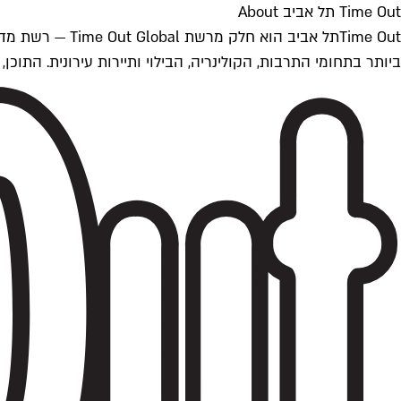
Time Out תל אביב About
ביותר בתחומי התרבות, הקולינריה, הבילוי ותיירות עירונית. התוכן, שמתעדכן 24/7, נכתב ונערך על ידי צוות עיתונאים מקצועי מקומי בישראל, בהתאם לסטנדרט