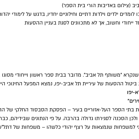
ב (צילום באדיבות הורי בית הספר)
מדים ילדים וילדות דתיים וחילוניים יחדיו, בדגש על לימודי יהדו
 ייחודי וחשוב, אך לא מתכוונים לסגת בעניין ההסעות
שנקרא "משותף תל אביב". מדובר בבית ספר ראשון וייחודי מסוגו
ות ביטול ההסעות של עיריית תל אביב-יפו, נמצא המפעל החינוכי הי
-יפו
ת בתי הספר העל-אזוריים בעיר – הפסקת הסבסוד החלקי של ההס
 ולכן הסכנה לסגירתו גדולה בהרבה. על פי הנתונים שבידיהם, 
י למשפחות שנמצאות על רצף יהודי כלשהו – משפחות של דתל"שי