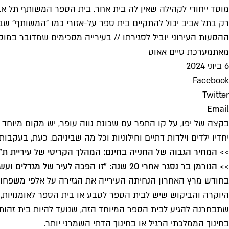
מוסד ייחודי לקהילה שאין לה בית אחר. בית הספר המשותף תל אבי
רק בתל אביב יכול להתקיים בית ספר על-אזורי כמו "המשותף" שבו לו
ההסעות העירוני יוביל לסגירתו // בעירייה מסכימים שמדובר במוסד
מאת
מערכת טיים אאוט
6 ביוני 2024
Facebook
Twitter
Email
בקצה של יפו, על קו התפר עם שכונת נווה עופר, יש מקום מיוחד 
יחדיו ילדים וילדות דתיים וחילוניות וכל מה שביניהם. כעת, בעקב
>> המחיר הגבוה של החנייה בחינם: המהלך הקריטי של עיריית ת"א
>> הנורמן בר נסגר אחרי 20 שנה: "זו הפכה לעיר של מגדלים ועשירים"
בחודש מרץ האחרון הנחיתה העירייה את הגזירה על אלפי משפחו
היוקרה והביקוש שיש לבית הספר לטבע או בית הספר לאומנויות,
שתבחרנה להגיע לבית הספר המיוחד הזה, שנועד להיות בית זהות
בחינוך הממלכתי הרגיל או בחינוך הדתי השמרני יותר.