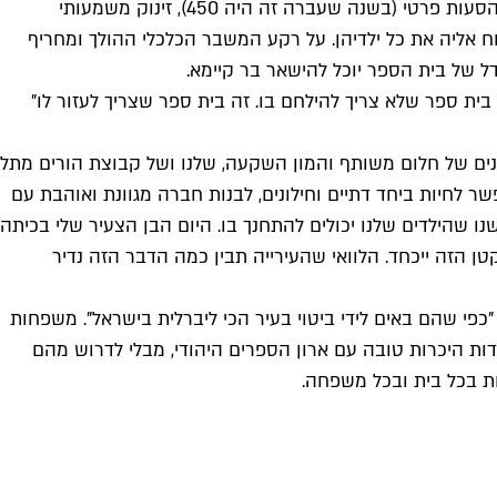
בהנהגת ההורים של בית הספר מעריכים כי בשנה הבאה תצטרך לשלם כל משפחה לפחות 700 ש"ח לחודש על כל ילד עבור מערך הסעות פרטי (בשנה שעברה זה היה 450), זינוק משמעותי
 אליה את כל ילדיהן. על רקע המשבר הכלכלי ההולך ומחריף
דל של בית הספר יוכל להישאר בר קיימא.
בית ספר שלא צריך להילחם בו. זה בית ספר שצריך לעזור לו"
 בני הבכור אורי עלה לכיתה א' אחרי שלוש שנים של חלום משותף והמון השקעה, שלנו ושל קבוצת הורים מתל
 לחיות ביחד דתיים וחילונים, לבנות חברה מגוונת ואוהבת עם
ו שהילדים שלנו יכולים להתחנך בו. היום הבן הצעיר שלי בכיתה
ן הזה ייכחד. הלוואי שהעירייה תבין כמה הדבר הזה נדיר
כפי שהם באים לידי ביטוי בעיר הכי ליברלית בישראל". משפחות
דות היכרות טובה עם ארון הספרים היהודי, מבלי לדרוש מהם
ות בכל בית ובכל משפחה.