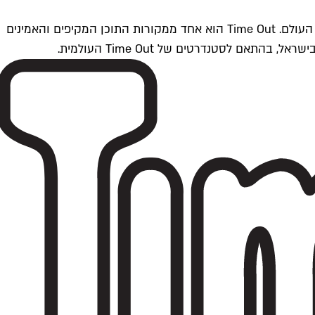
Time Outתל אביב הוא חלק מרשת Time Out Global — רשת מדיה בינלאומית הפועלת ב-360 ערים מרכזיות וב-60 מדינות ברחבי העולם. Time Out הוא אחד ממקורות התוכן המקיפים והאמינים