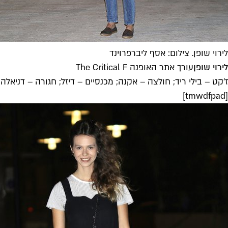
לירוי שופן. צילום: אסף ליברפרוינד
לירוי שופן
עורך אתר האופנה The Critical F
ז'קט – בילי ריד; חולצה – אקנה; מכנסיים – דיזל; חגורה – דניאלה 
[tmwdfpad]