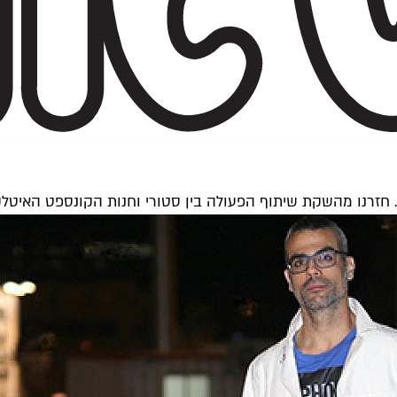
נו מהשקת שיתוף הפעולה בין סטורי וחנות הקונספט האיטלקית קורסו קומו 10 