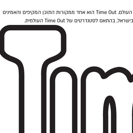
Time Outתל אביב הוא חלק מרשת Time Out Global — רשת מדיה בינלאומית הפועלת ב-360 ערים מרכזיות וב-60 מדינות ברחבי העולם. Time Out הוא אחד ממקורות התוכן המקיפים והאמינים