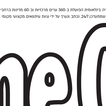
ים של Time Out העולמית.