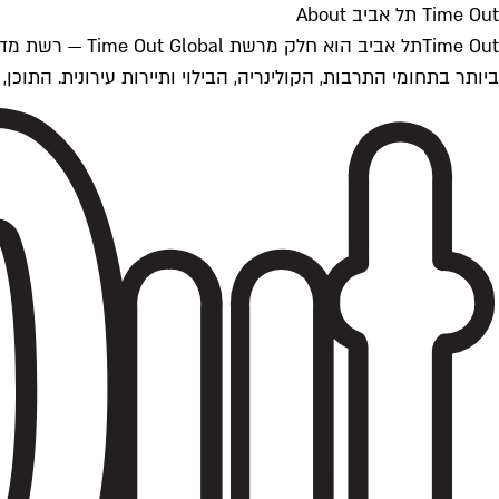
Time Out תל אביב About
ביותר בתחומי התרבות, הקולינריה, הבילוי ותיירות עירונית. התוכן, שמתעדכן 24/7, נכתב ונערך על ידי צוות עיתונאים מקצועי מקומי בישראל, בהתאם לסטנדרט