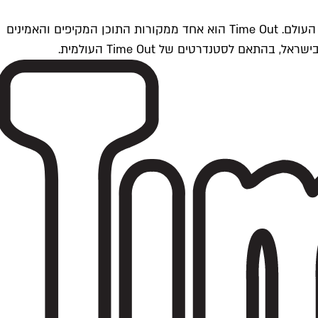
Time Outתל אביב הוא חלק מרשת Time Out Global — רשת מדיה בינלאומית הפועלת ב-360 ערים מרכזיות וב-60 מדינות ברחבי העולם. Time Out הוא אחד ממקורות התוכן המקיפים והאמינים