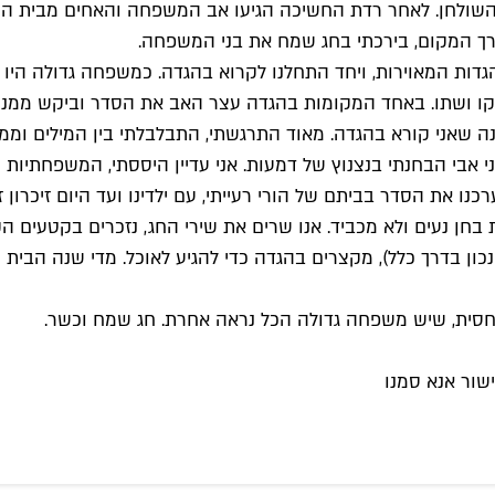
 השולחן. לאחר רדת החשיכה הגיעו אב המשפחה והאחים מבית הכנ
רך המקום, בירכתי בחג שמח את בני המשפחה.
דות המאוירות, ויחד התחלנו לקרוא בהגדה. כמשפחה גדולה היו ל
ו ושתו. באחד המקומות בהגדה עצר האב את הסדר וביקש ממני ל
שאני קורא בהגדה. מאוד התרגשתי, התבלבלתי בין המילים וממש 
י אבי הבחנתי בנצנוץ של דמעות. אני עדיין היססתי, המשפחתיות 
ו את הסדר בביתם של הורי רעייתי, עם ילדינו ועד היום זיכרון ז
בחן נעים ולא מכביד. אנו שרים את שירי החג, נזכרים בקטעים 
נכון בדרך כלל), מקצרים בהגדה כדי להגיע לאוכל. מדי שנה הבית הו
 יחסית, שיש משפחה גדולה הכל נראה אחרת. חג שמח וכשר.
שור אנא סמנו