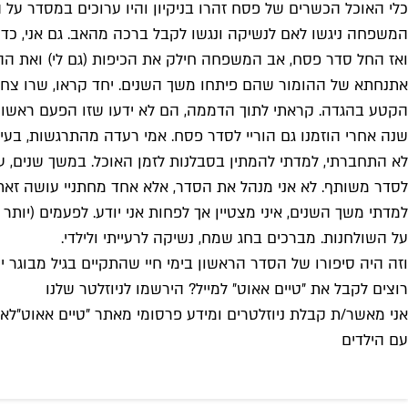
כלי האוכל הכשרים של פסח זהרו בניקיון והיו ערוכים במסדר על
המשפחה ניגשו לאם לנשיקה ונגשו לקבל ברכה מהאב. גם אני, כד
ואז החל סדר פסח, אב המשפחה חילק את הכיפות (גם לי) ואת ההג
אתנחתא של ההומור שהם פיתחו משך השנים. יחד קראו, שרו צחק
הקטע בהגדה. קראתי לתוך הדממה, הם לא ידעו שזו הפעם ראשונה 
שנה אחרי הוזמנו גם הוריי לסדר פסח. אמי רעדה מהתרגשות, בעינ
לא התחברתי, למדתי להמתין בסבלנות לזמן האוכל. במשך שנים, ערכנ
לסדר משותף. לא אני מנהל את הסדר, אלא אחד מחתניי עושה זאת 
למדתי משך השנים, איני מצטיין אך לפחות אני יודע. לפעמים (יותר 
על השולחנות. מברכים בחג שמח, נשיקה לרעייתי ולילדי.
וזה היה סיפורו של הסדר הראשון בימי חיי שהתקיים בגיל מבוגר
רוצים לקבל את ״טיים אאוט״ למייל? הירשמו לניוזלטר שלנו
אני מאשר/ת קבלת ניוזלטרים ומידע פרסומי מאתר ״טיים אאוט״
לאי
עם הילדים