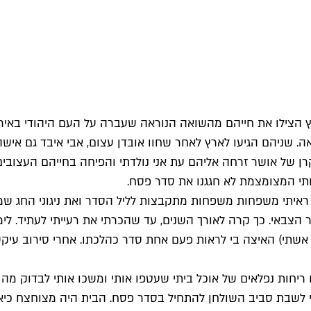
לארץ הצילו את חייהם מהשואה הנוראה שעברה על העם היהודי בא
אה. שניהם הגיעו לארץ לאחר שחוו אובדן עצום, אבי איבד גם אי
 קרן של אושר זרחה אליהם עת אני נולדתי והפיחה בחייהם העצוב
חתי המצומצמת לא חגגנו את סדר פסח.
איתי משפחות משפחות מתקבצות לליל הסדר ואת ניגוני החג שמ
הצבאי. כך קרה לאורך השנים, עד שהכרתי את רעייתי לעתיד. לימ
 אשתי) האיצה בי לראות פעם אחת סדר כהלכתו. אחרי סירוב עיקש
יחות נפלאים של אוכל ביתי שעטפו אותי ומשכו אותי לבדוק מה 
לשבת סביב השולחן להתחיל בסדר פסח. הבית היה מצוחצח כיאה לי