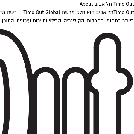
Time Out תל אביב About
ביותר בתחומי התרבות, הקולינריה, הבילוי ותיירות עירונית. התוכן, שמתעדכן 24/7, נכתב ונערך על ידי צוות עיתונאים מקצועי מקומי בישראל, בהתאם לסטנדרט