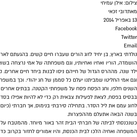
צילום: אילן עמיחי
מאת
דובי זכאי
13 באפריל 2014
Facebook
Twitter
Email
נולדתי בארץ, בן יחיד לזוג הורים שעברו חיים קשים. בהגעתם 
הושמדה, הוריו ואחיו ואחיותיו, וגם משפחתה של אמי נרצחה בשו
ילד שנה. מההרס הגדול של חייהם ניסו לבנות ביחד חיים אחרים.
וגם אמי החליטו שמביתנו יעלם כל סממן של חג יהודי. וכך במשפ
השנים חלפו, וחג הפסח פסח על משפחתי הקטנה. בבתים אחרים ר
בבסיס בפסח, לצאת לפעילות צבאית רק כדי לא להיות אפילו בסדר 
לחוג עמם את ליל הסדר. בתחילה סירבתי בנימוס, אך חברתי (כיום
בשנה הבאה אתעלם מההפצרות.
כשנכנסתי לביתה של חברתי הבית זהר באור מיוחד. מהמטבח עלו ר
המשפחה ואחיה הלכו לבית הכנסת, והיו אמורים לחזור בקרוב כדי 