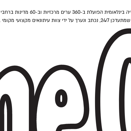
ים של Time Out העולמית.