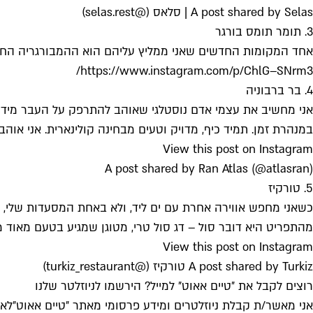
A post shared by Selas | סלאס (@selas.rest)
3. תומר תומס בורגר
אחד המקומות החדשים שאני ממליץ עליהם הוא ההמבורגריה החדש
https://www.instagram.com/p/ChlG–SNrm3/
4. בר ברבוניה
במנהרת זמן. תמיד כיף, מדויק וטעים מבחינה קולינארית. אני אוה
View this post on Instagram
A post shared by Ran Atlas (@atlasran)
5. טורקיז
כשאני מחפש אווירה אחרת עם ים ליד, ולא באחת המסעדות שלי, א
מהתפריט היא דובר סול – דג סול טרי, מטוגן שמגיע בטעם מאוד מ
View this post on Instagram
A post shared by Turkiz טורקיז (@turkiz_restaurant)
רוצים לקבל את ״טיים אאוט״ למייל? הירשמו לניוזלטר שלנו
אני מאשר/ת קבלת ניוזלטרים ומידע פרסומי מאתר ״טיים אאוט״
לאי