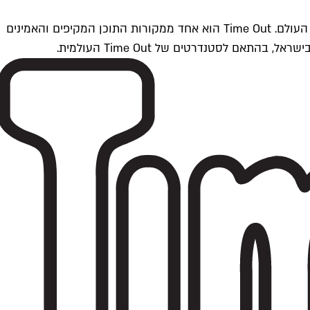
Time Outתל אביב הוא חלק מרשת Time Out Global — רשת מדיה בינלאומית הפועלת ב-360 ערים מרכזיות וב-60 מדינות ברחבי העולם. Time Out הוא אחד ממקורות התוכן המקיפים והאמינים