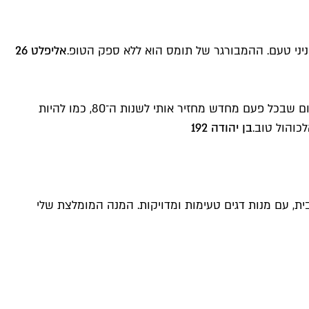
ני טעם. ההמבורגר של תומס הוא ללא ספק הטופ.
אליפלט 26
אני מחשיב את עצמי אדם נוסטלגי שאוהב להתרפק על העבר מידי פעם. כשאני חווה פרץ של נוסטלגיה אני הולך לברבוניה בר, המקום שבכל פעם מחדש מחזיר אותי לשנות ה־80, כמו להיות
כוהול טוב.
בן יהודה 192
ת, עם מנות דגים טעימות ומדויקות. המנה המומלצת שלי