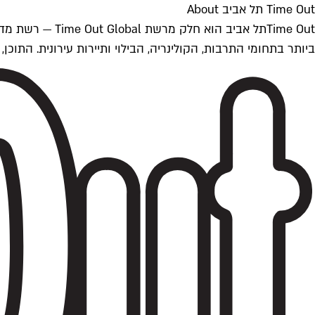
Time Out תל אביב About
ביותר בתחומי התרבות, הקולינריה, הבילוי ותיירות עירונית. התוכן, שמתעדכן 24/7, נכתב ונערך על ידי צוות עיתונאים מקצועי מקומי בישראל, בהתאם לסטנדרט