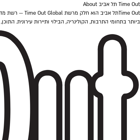
Time Out תל אביב About
ביותר בתחומי התרבות, הקולינריה, הבילוי ותיירות עירונית. התוכן, שמתעדכן 24/7, נכתב ונערך על ידי צוות עיתונאים מקצועי מקומי בישראל, בהתאם לסטנדרט