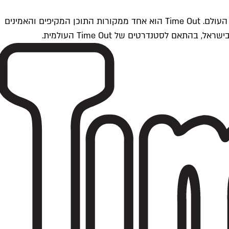
Time Outתל אביב הוא חלק מרשת Time Out Global — רשת מדיה בינלאומית הפועלת ב-360 ערים מרכזיות וב-60 מדינות ברחבי העולם. Time Out הוא אחד ממקורות התוכן המקיפים והאמינים