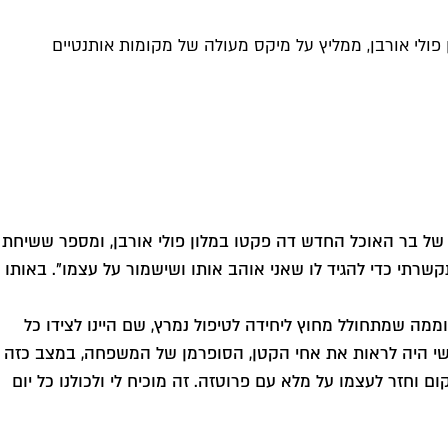
ולי אורבן, ממליץ על מיקס מעולה של מקומות אותנטיים
הראשונה כאבא לתינוק בן 5 חודשים", משחזר חי צארום, השף של בר האוכל החדש דה פקטו במלון פולי אורבן, ומספר ששיחת
תי כדי להגיד לו שאני אוהב אותו ושישמור על עצמו". באותו
מה שמתחולל מחוץ ליחידה לטיפול נמרץ, שם היינו לצידו כל
ר הקושי היה לראות את אחי הקטן, הסופרמן של המשפחה, במצב כזה
 וחזר לעצמו על מלא עם פרוטזה. זה מוכיח לי ולכולנו כל יום