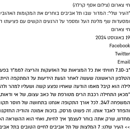
חי צארום (צילום אסף קרלה)
"העיר שלי": המדור שבו תל אביבים בוחרים את המקומות האהובים
ומסעדות שף מליגת העל ומספר על הרגעים הקשים עם פציעתו ה
חי צארום
19 באוגוסט 2024
Facebook
Twitter
Email
הטלפון הראשונה שעשה לאחר הגעת הידיעות על המתקפה הייתה לא
לילה הוא קיבל מאמו הודעה שאחיו נפצע קשה ושעליו למהר ולהג
"מכאן התחילה רכבת הרים מטורפת של כאב עצום, של אי ודאות, ש
המשפחה 24/7. לכל אורך התקופה אנחנו בתחושה של ח
והפחד לאבד אותו. זה פשוט מרסק. בזכות אמונה והודיה החזקנו בי
מחדש, שרק אתה בוחר לעצמך איך לחיות, ואחי הוא ההשראה הכי
>> העיר שלנו: 7 המלצות של תל אביבים לחיים הטובים בתל אביב