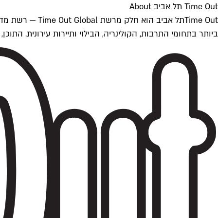
Time Out תל אביב About
ביותר בתחומי התרבות, הקולינריה, הבילוי ותיירות עירונית. התוכן, שמתעדכן 24/7, נכתב ונערך על ידי צוות עיתונאים מקצועי מקומי בישראל, בהתאם לסטנדרט