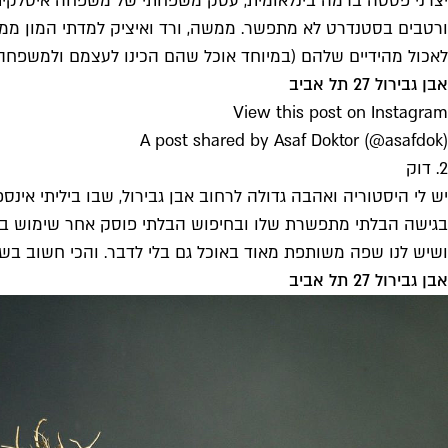
יצרני פסטה ברמה בינלאומית, עסק משפחתי של משפחה איטלקית (
ורטבים בסטנדרט לא מתפשר. ממשה, ורד ואיציק למדתי המון ממה שא
לאכול מהידיים שלהם (במיוחד אוכל שהם הכינו לעצמם ולמשפחה)
אבן גבירול 27 תל אביב
View this post on Instagram
A post shared by Asaf Doktor (@asafdok)
2. דוק
יש לי היסטוריה ואהבה גדולה לרחוב אבן גבירול, שבו ביליתי אי
בגישה הבלתי מתפשרת שלו ובחיפוש הבלתי פוסק אחר שימוש בגלם 
ושיש לנו שפה משותפת מאוד באוכל גם בלי לדבר. והכי חשוב בשו
אבן גבירול 27 תל אביב