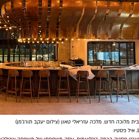
בית מלוכה חדש. מלכה עזריאלי טאון (צילום יעקב תורג'מן)
1. איל פסטיו