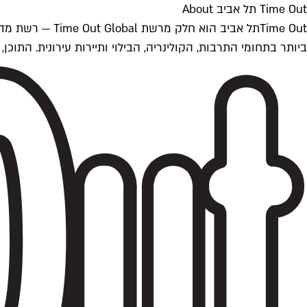
Time Out תל אביב About
ביותר בתחומי התרבות, הקולינריה, הבילוי ותיירות עירונית. התוכן, שמתעדכן 24/7, נכתב ונערך על ידי צוות עיתונאים מקצועי מקומי בישראל, בהתאם לסטנדרט