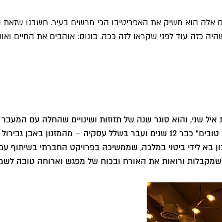
ם אלה הוא משיק את האפריטיבו הכי מרשים בעיר. חשבנו שזאת ה
ה כזה עוד לפני שקראו לזה ככה. בונוס: אוהבים את החיים וא
ל שני, והוא סוגר שנה של תזוזות ושינויים שהחלה עם המעבר מה
באפריטיבו מקומי־עונתי חדש. הוא עובד בקבוצת "החבר'ה היותר טובים" כבר 12 שנים
ן בא לידי ביטוי במלכה, שממשיכה בפרויקט החברתי בשיתוף עם 
שמקבלות ורואות את האורח ובכוח של מפגש וארוחה טובה לשמח 