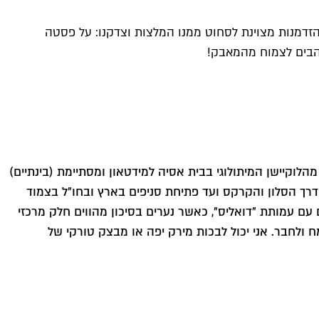
זדמנות מצוינת לסחוט ממנו המלצות וצדקנו: על פסטה
והבים לצמוח מהמאבק!
לוקיישן המיתולוגי בבית אסיה למידטאון ומסתיימת (בינתיים)
 ועבר בשלל עסקיה – מהמזנון באבן גבירול דרך הסלון והקרקס ועד פתיחת סניפים בארץ ובחו"ל בצמוד
עם עמותת "דואליס", כאשר נערים בסיכון מהווים חלק מרכזי
ולחבר. אני יכול לבכות מירק יפה או מבצק טורקי של