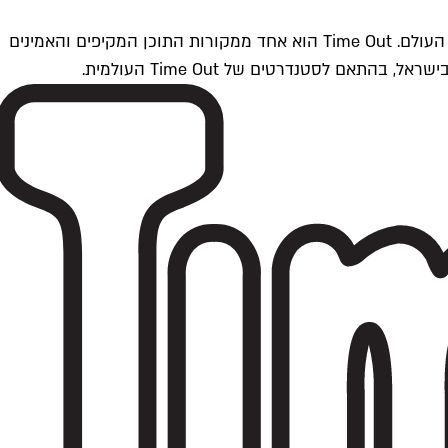
Time Outתל אביב הוא חלק מרשת Time Out Global — רשת מדיה בינלאומית הפועלת ב-360 ערים מרכזיות וב-60 מדינות ברחבי העולם. Time Out הוא אחד ממקורות התוכן המקיפים והאמינים