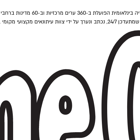
ים של Time Out העולמית.