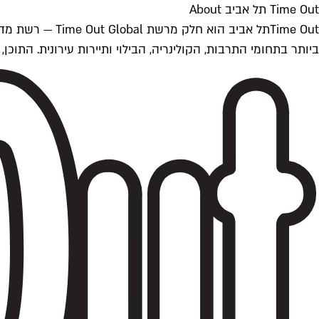
Time Out תל אביב About
ביותר בתחומי התרבות, הקולינריה, הבילוי ותיירות עירונית. התוכן, שמתעדכן 24/7, נכתב ונערך על ידי צוות עיתונאים מקצועי מקומי בישראל, בהתאם לסטנדרט