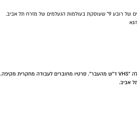
ניצן כהן, לשעבר המנהל האמנותי בתיאטרון תמונע ומיוצרי "VHS ד"ש מהעבר", מציג בימים אלה בית ליבלינג את התערוכה "הפנטומים של רובע 9" שעוסקת בעולמות הנעלמים של מזרח תל אביב.
הנא
>> ניצן כהן הוא יוצר סרטים, מחזאי ובמאי לשעבר והמנהל האמנותי של תיאטרון תמונע לשעבר, ושותפה של רננה רז למופע המעולה "VHS ד"ש מהעבר". סרטיו מחוברים לעבודה מחקרית מקיפה.
ל אביב.