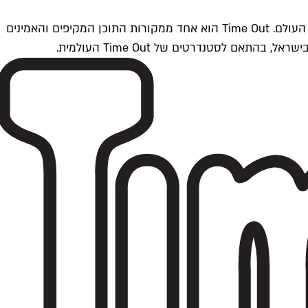
Time Outתל אביב הוא חלק מרשת Time Out Global — רשת מדיה בינלאומית הפועלת ב-360 ערים מרכזיות וב-60 מדינות ברחבי העולם. Time Out הוא אחד ממקורות התוכן המקיפים והאמינים