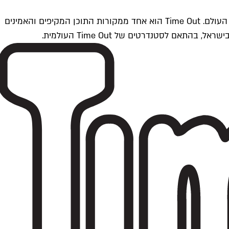
Time Outתל אביב הוא חלק מרשת Time Out Global — רשת מדיה בינלאומית הפועלת ב-360 ערים מרכזיות וב-60 מדינות ברחבי העולם. Time Out הוא אחד ממקורות התוכן המקיפים והאמינים