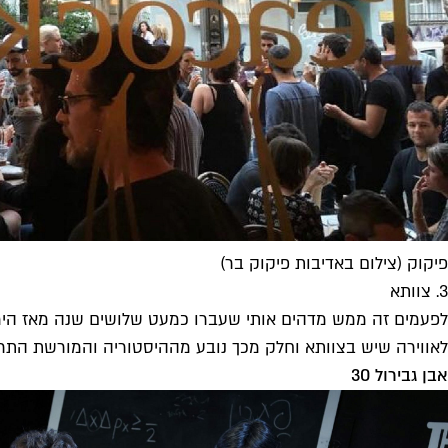
פיקוק (צילום באדיבות פיקוק בר)
3. צוותא
לאווירה שיש בצוותא וחלק מכך נובע מההיסטוריה והמורשת התרבותית של המקום – כבר מעל ל-60 שנה. יש שם עדיין השרא
אבן גבירול 30