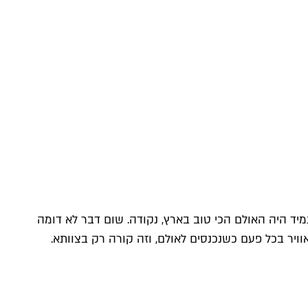
מים בהם גרייניק ואני הופענו בצוותא 1 בתחילת הדרך. זה מאז ומתמיד היה האולם הכי טוב בארץ, נקודה. שום דבר לא דומה