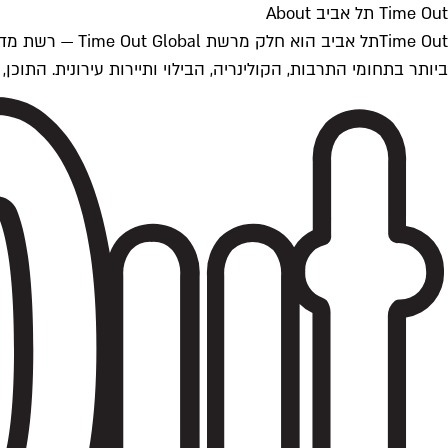
Time Out תל אביב About
ביותר בתחומי התרבות, הקולינריה, הבילוי ותיירות עירונית. התוכן, שמתעדכן 24/7, נכתב ונערך על ידי צוות עיתונאים מקצועי מקומי בישראל, בהתאם לסטנדרט