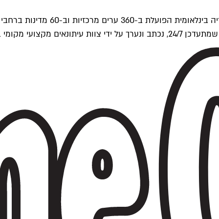
ים של Time Out העולמית.