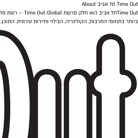
Time Out תל אביב About
ביותר בתחומי התרבות, הקולינריה, הבילוי ותיירות עירונית. התוכן, שמתעדכן 24/7, נכתב ונערך על ידי צוות עיתונאים מקצועי מקומי בישראל, בהתאם לסטנדרט