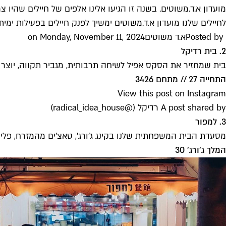
מועדון א.ד.משוטים. בשנה זו הגיעו אלינו אלפים של חיילים שהי
לחיילים שלנו מועדון א.ד.משוטים ימשיך לפנק חיילים בפעילות ימית
Posted by ‎
א.ד משוטים
‎ on Monday, November 11, 2024
2. בית רדיקל
בית שמחזיר את הסקס אפיל לשיחה תרבותית, מגביר תקווה, יוצר ומ
התחייה 27 // מתחם 3426
View this post on Instagram
A post shared by רדיקל (@radical_idea_house)
3. למפור
מסעדת הבית המשפחתית שלנו בקינג ג'ורג', טאצ'ים מהמזרח, פלייל
המלך ג'ורג' 30