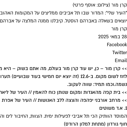
קרן מור (צילום: אוסף פרטי)
יוצאים בשאלה באברהם הוסטל. קיבלנו ממנה המלצה על אברהם הוסט
קרן מור
28 במאי 2025
Facebook
Twitter
Email
>> קרן מור – כן, יש עוד קרן מור בעולם, מה אתם בשוק – היא
לזוז לשום מקום. ב-12.6 (זה יוצא יום חמישי 
נשמה.
וכמו תמיד: שווה לעקוב
.
>> בית קפה מהאגדות ומקום שנותן כוח להאמין // העיר של ליאת
>> מרחב אורבני יפהפה והצצה ללב האנושות // העיר של אפרת ק
1. א.ד משוטים
המוסד הוותיק הכי תל אביבי לפעילות ימית. הצוות, החיבור לים ו
חוף גורדון (מתחת למלון הרודס)