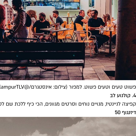
פשוט טעים וטעים פשוט. למפור (צילום: אינסטגרם/@lampurTLV)
4. קולנוע לב
קפיצה לניינטיז, מנויים נוחים וסרטים מגוונים, הכי כיף ללכת שם ל
דיזנגוף 50