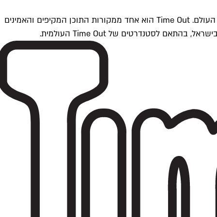
Time Outתל אביב הוא חלק מרשת Time Out Global — רשת מדיה בינלאומית הפועלת ב-360 ערים מרכזיות וב-60 מדינות ברחבי העולם. Time Out הוא אחד ממקורות התוכן המקיפים והאמינים