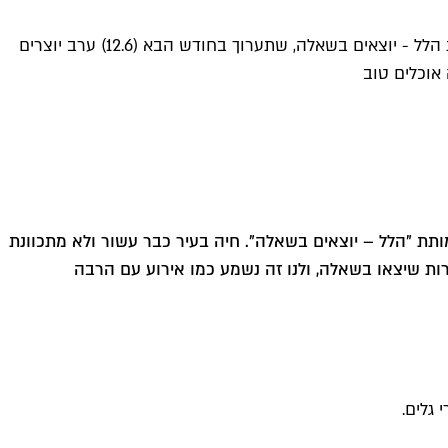
"העיר שלי": המדור שבו תל אביבים ממליצים על המקומות האהובים עליהם. והפעם: קרן מור היא מנהלת תחום ההתנדבות בעמותת הלל - יוצאים בשאלה, שתערוך בחודש הבא (12.6) ערב יוצרים
אוכלים טוב
תת "הלל – יוצאים בשאלה"
. חיה בעיר כבר עשור ולא מתכוונת
ים ויוצרות שיצאו בשאלה, ולנו זה נשמע כמו אירוע עם הרבה
 גלים.