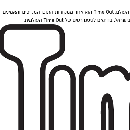
Time Outתל אביב הוא חלק מרשת Time Out Global — רשת מדיה בינלאומית הפועלת ב-360 ערים מרכזיות וב-60 מדינות ברחבי העולם. Time Out הוא אחד ממקורות התוכן המקיפים והאמינים