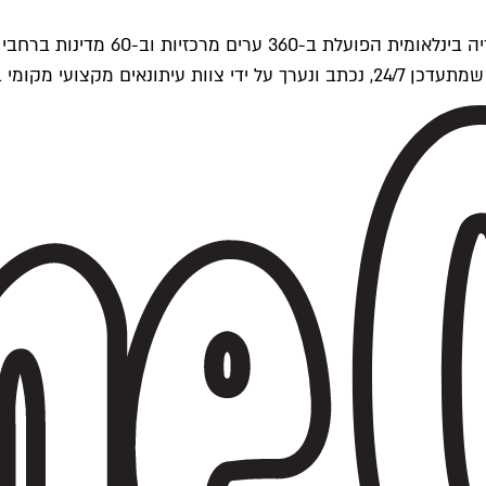
ים של Time Out העולמית.