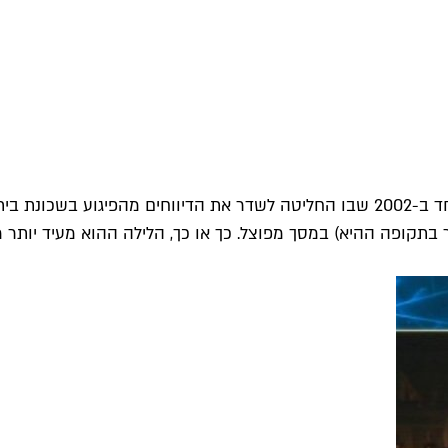
יש מי שקושר את תחילת הסוף של זכיינית השידור טלעד לערב אחד ב-2002 שבו החליטה לש
ר בתקופה ההיא) במסך מפוצל. כך או כך, הלילה ההוא מעיד יותר