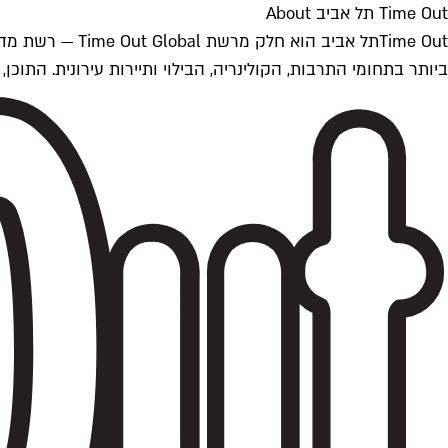
Time Out תל אביב About
ביותר בתחומי התרבות, הקולינריה, הבילוי ותיירות עירונית. התוכן, שמתעדכן 24/7, נכתב ונערך על ידי צוות עיתונאים מקצועי מקומי בישראל, בהתאם לסטנדרט