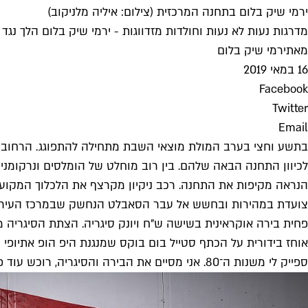
ירמי שיק בלום בתחנה המרכזית (צילום: איליה מלניקוב)
מדרגות נעות לא נעות וחולדות מזדווגות - ירמי שיק בלום הלך נג
מאת
ירמי שיק בלום
16 במאי 2019
Facebook
Twitter
Email
בתשע וחצי בערב המולת מוצאי השבת מתחילה להתפוגג. הרחוב 
לכיוון התחנה הבאה שלהם. בין רוב מוחלט של הומלסים ונרקומני
הנראה מקיפות את התחנה. רכב ניקיון מקרצף את הלכלוך המקועקע
צועדת במהירות ובחשש אל עבר הסאבלט הנחשק שבמרכז העיר. זו
פחית בירה אוקראינית בשישה ש"ח ויונק סיגריה. הצתת הסיגריה מ
אוחז בידורית על הכתף סטייל בום בוקס שמנגנת היפ הופ אתיופי 
ספייק לי משנות ה־80. אני מסיים את הבירה והסיגריה, רוכש עוד פחית ונכנס לתחנה.