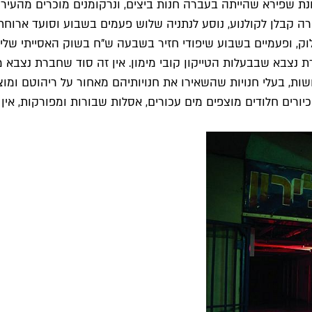
וב בשכונת שפירא שהייתה בעברה חנות ביצים, ונרקומנים מוכרים מהע
ה קבלן לקולנוע, נוסע לנתניה שלוש פעמים בשבוע וסועד ארוח
וק, ופעמיים בשבוע שיפודי חזיר בשבעה ש"ח בשוק האסייתי שליד 
צבא שבבעלות הטייקון קובי מימון. אין זה סוד שחברת נצבא מ
ות, בעלי חנויות שהשאירו את חנויותיהם מאחור על ריהוטם ומו
רים חלודים מוצפים מים עכורים, אסלות שבורות ומפורקות, אין 