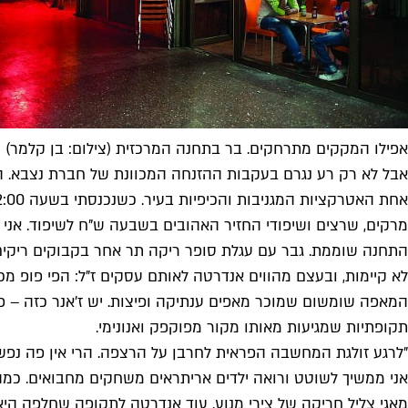
אפילו המקקים מתרחקים. בר בתחנה המרכזית (צילום: בן קלמר)
אבל לא רק רע נגרם בעקבות ההזנחה המכוונת של חברת נצבא. הקה
מרקים, שרצים ושיפודי החזיר האהובים בשבעה ש"ח לשיפוד. אני
התחנה שוממת. גבר עם עגלת סופר ריקה תר אחר בקבוקים ריקים.
לא קיימות, ובעצם מהווים אנדרטה לאותם עסקים ז"ל: הפי פופ מ
המאפה שומשום שמוכר מאפים ענתיקה ופיצות. יש ז'אנר כזה – פיצ
תקופתיות שמגיעות מאותו מקור מפוקפק ואנונימי.
"לרגע זולגת המחשבה הפראית לחרבן על הרצפה. הרי אין פה נפש 
אני ממשיך לשוטט ורואה ילדים אריתראים משחקים מחבואים. כמ
מאגי צליל חריקה של צירי מנוע. עוד אנדרטה לתקופה שחלפה היא 