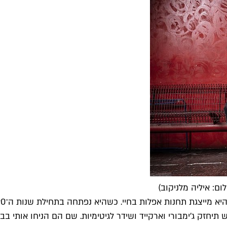
ם: איליה מלניקוב)
תיחזק ג'ימבורי וארקייד ושידר לגיטימיות. שם הם הניחו אותי בב