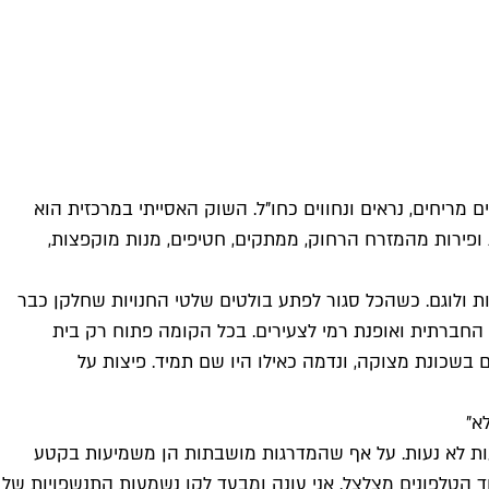
ריחים, נראים ונחווים כחו"ל. השוק האסייתי במרכזית הוא
 כמו שוק לילה בבנגקוק. ירקות ופירות מהמזרח הרחוק, ממתקים, חטיפים, מנות מוקפצות,
ת ולוגם. כשהכל סגור לפתע בולטים שלטי החנויות שחלקן כבר
 החברתית ואופנת רמי לצעירים. בכל הקומה פתוח רק בית
בשכונת מצוקה, ונדמה כאילו היו שם תמיד. פיצות על
א"
ות לא נעות. על אף שהמדרגות מושבתות הן משמיעות בקטע
חד הטלפונים מצלצל. אני עונה ומבעד לקו נשמעות התנשפויות של