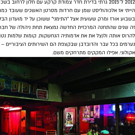
2012 ל־2015 גרתי בדירת חדר צמודת קרקע עם חלון לרח
הייתי אז אלכוהוליסט שמן עם חרדות מסרטן האשכים שעובד כמור
בשבוע אורז ומרק שעועית אצל "התימני" ששוכן על יד מועדון הבל
זה שנים שהתחנה המרכזית החדשה נמצאת תחת ניהולה של חברת נ
להרוס אותה ולנצל את את אדמותיה הנחשקות. קומות שלמות נטוש
נערמים בכל עבר והדובדבן שבקצפת הם השירותים הציבוריים – כיו
אקולוגי. אפילו המקקים מתרחקים משם.