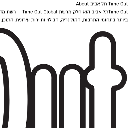
Time Out תל אביב About
ביותר בתחומי התרבות, הקולינריה, הבילוי ותיירות עירונית. התוכן, שמתעדכן 24/7, נכתב ונערך על ידי צוות עיתונאים מקצועי מקומי בישראל, בהתאם לסטנדרט