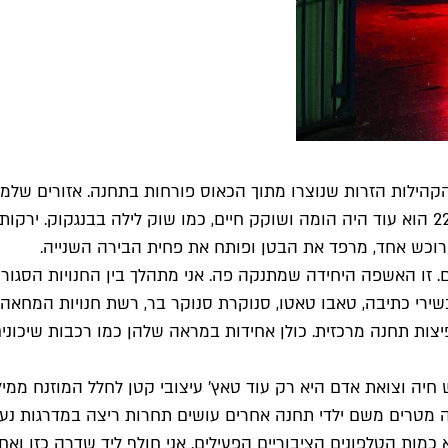
ילות הזרות שנוצרו מתוך הכאוס פורחות בתחנה. אזורים שלמים מ
אחת האטרקציות המגניבות והכיפיות בעיר. כשנכנסתי בשעה 22:00 הוא עוד היה הומה ושוקק חיים,
 רוכש אחד, מרפד את הבטן ופותח את פחית הבירה השנייה.
 זו האשפה היחידה שמתנקה פה. אני מתהלך בין החנויות הסגורו
כשירי כתיבה, טאבו טאטו, סנוקרת סנוקר בר, רשת חנויות המחאה
ות תחנה מרכזית. כולן אחידות במראה שלהן כמו רכבות שיכונים 
חיה וצואת אדם היא רק עוד טאץ' עיצובי קטן לחלל המוזנח ממיל
ה מטרים משם ילדי תחנה אחרים עושים תחרות ריצה במדרגות נע
כמות הטלפונים הציבוריים הפעילים. אני חולף ליד שדרה כזו וא