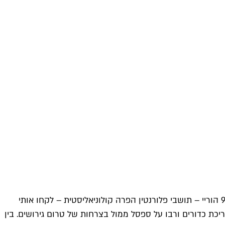
יש מקומות אפלים יותר בתל אביב מהתחנה המרכזית, אבל עבורי היא מייצגת תחנות אפלות בחיי. כשהיא נפתחה בתחילת שנות ה־90 הוריי – תושבי פלורנטין הפרה קולוניאליסטית – לקחו אותי
ריכת כדורים ורבו על ספסל ממול בצרחות של טרום גירושים. בין