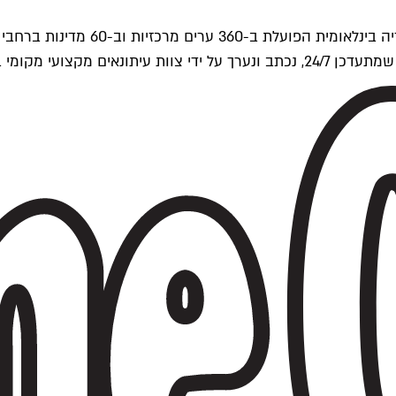
ים של Time Out העולמית.