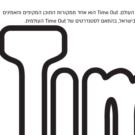
Time Outתל אביב הוא חלק מרשת Time Out Global — רשת מדיה בינלאומית הפועלת ב-360 ערים מרכזיות וב-60 מדינות ברחבי העולם. Time Out הוא אחד ממקורות התוכן המקיפים והאמינים