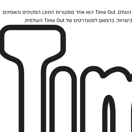
Time Outתל אביב הוא חלק מרשת Time Out Global — רשת מדיה בינלאומית הפועלת ב-360 ערים מרכזיות וב-60 מדינות ברחבי העולם. Time Out הוא אחד ממקורות התוכן המקיפים והאמינים