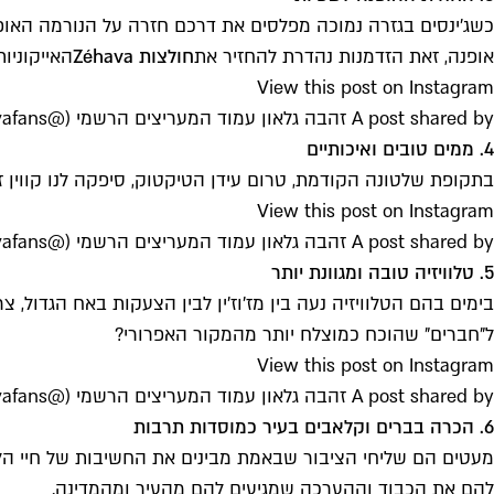
כ
שג'ינסים בגזרה נמוכה מפלסים את דרכם חזרה על הנורמה האופנת
אופנה, זאת הזדמנות נהדרת להחזיר את
חולצות Zéhava
האייקוניות
View this post on Instagram
A post shared by זהבה גלאון עמוד המעריצים הרשמי (@zehavafans)
4. ממים טובים ואיכותיים
בתקופת שלטונה הקודמת, טרום עידן הטיקטוק, סיפקה לנו קווין זי
View this post on Instagram
A post shared by זהבה גלאון עמוד המעריצים הרשמי (@zehavafans)
5. טלוויזיה טובה ומגוונת יותר
בימים בהם הטלוויזיה נעה בין מז'וז'ין לבין הצעקות באח הגדול, צ
ל"חברים" שהוכח כמוצלח יותר מהמקור האפרורי?
View this post on Instagram
A post shared by זהבה גלאון עמוד המעריצים הרשמי (@zehavafans)
6. הכרה בברים וקלאבים בעיר כמוסדות תרבות
מעטים הם שליחי הציבור שבאמת מבינים את החשיבות של חיי הליל
להם את הכבוד וההערכה שמגיעים להם מהעיר ומהמדינה.