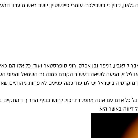
פ הישראלי לשנת 2022 הוא זה של זהבה גלאון, קווין זי בשבילכם. עומרי פיינשטיין, י
דל, אבריל לאבין, ג'ניפר ובן אפלק, רוני סופרסטאר ועוד. כל אלו 
וין זי אל הבמה. קווין זי, הידועה בין השאר גם כזהבה גלאון, ZG או ליל זי, הגיעה לשיאה בעש
מוקרטיה בישראל יש לנו עוד כמה עניינים לא פחות מהותיים שאנח
אבל כל אדם עם אונה מתפקדת יכול לחוש בביף החריף המתקיים ב
 דיווה באשר היא.