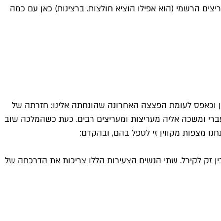
ושב ראש מועדון המעריצים הרשמי (הוא אפילו הוציא חולצות. ברצינות) כאן עם כמה
הם כאין וכאפס לעומת הפצצה האחרונה שהונחתה אלינו: חזרתה של
ור הקודם כמנהיגת השמאל והפופ העברי ומשכה אליה מעריצות ומעריצים רבים. כעת כשהמלכה שוב
נו מצפות מקווין זי לטפל בהם, ובהקדם:
ין זק לקירל. שתי הנשים הצעירות הללו צריכות את הדרכתה של