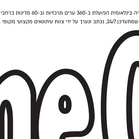
ים של Time Out העולמית.