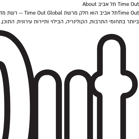
Time Out תל אביב About
ביותר בתחומי התרבות, הקולינריה, הבילוי ותיירות עירונית. התוכן, שמתעדכן 24/7, נכתב ונערך על ידי צוות עיתונאים מקצועי מקומי בישראל, בהתאם לסטנדרט