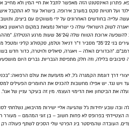
רופא. פתרון האינסטנט הזה מאפשר לתבל את חיי המין ולא מחי
לנד ועל חנויות סקס במערב אירופה. בישראל עוד לא התקבל איש
ה עלייה בחודשים האחרונים על ידי משווקים עם ביצים, ותושבי ת
יאגרה לשוק הישראלי עולה כי ישראל נמצאת במקום הראשון באפ
שעות, אבל יש סקשן גדול באוכלוסייה שכן מעוניין בכך – גברים צעירים בני 22־35" מסב
 רמב"ם. "הכדורים האלה – ויאגרה, סיאליס ולויטרה, כדור חדש ב
 סיבובים בלילה, וזה חלק מתפיסת הגבריות. גברים היום מושפעים
ורי דרך דוגמת הקמגרה ג'ל, לא מזעזעת את עולם הרפואה: "בכנס
ד ויש נגד. יש אפילו מחשבות להכניס את החומרים הפעילים למסט
את הביטחון ואת הדימוי העצמי. מין זה בעיקר עניין של אגו".
 ובה שבע יחידות ג'ל שהגיעה אליי ישירות מהיבואן, נשלחתי לסו
ה הצטיידתי בפרופס לא פחות חשוב – בן זוגי המהמם – מעורר ח
 העדים. העובדה שהמיסטר ביג הפרטי שלי הסכים לשתף פעולה רק 