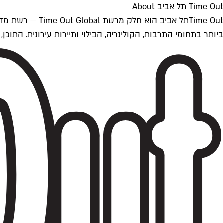
Time Out תל אביב About
ביותר בתחומי התרבות, הקולינריה, הבילוי ותיירות עירונית. התוכן, שמתעדכן 24/7, נכתב ונערך על ידי צוות עיתונאים מקצועי מקומי בישראל, בהתאם לסטנדרט