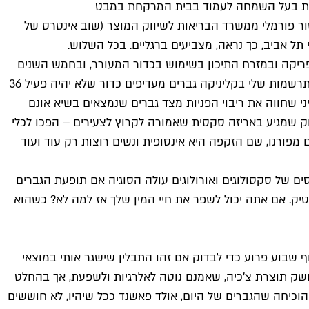
יב את בעל השמחה לעמוד בבית המרקחת במבט
ור פורמלי ממשרד הבריאות לשיווק המוצר (שוב אינטרס של
ל אביב, כך נראה, מצביעים ברגליים. בכל השלוש.
ריקה ובמזרח התיכון בשימוש בכדור המעורר, ובחמש השנים
האחרונות זוקפת ראש גם הסגנית של הוויאגרה – סיאליס – הודות להשפעה ארוכת הטווח שלה (24־36 שעות מרגע הנטילה). "מההתרשמות שלי בקליניקה גברים מעדיפים כדור שלא יהיה פעיל 36
יר ד"ר דניאל וטלמן, סקסולוג קליני ומטפל מיני שחווה את ריבוי הפניות מצד גברים שנמצאים בשיא אונם
שוק שמגיע באריזה סקסית שאמורה לקרוץ לצעירים – הפכו לכלי
 מפורנו, שם הזקפה היא אינסופית ונשים רוצות רק עוד ועוד
ים של סקסולוגים ואורולוגים עולה הסוגיה אם תופעת הגברים
יק. אם אתה יכול לשפר את חיי המין שלך אז למה לא? כשהוא
ף שבוע פרוע כדי לבדוק אם זהו התבלין שישגר אותי במוצאי
שק תוצרת צ'כיה, שאמנם נוטה לאלרגיות ולשפעת, אך בהחלט
הוכיחה שהגברים של היום, אולד פאשנד ככל שיהיו, לא חוששים