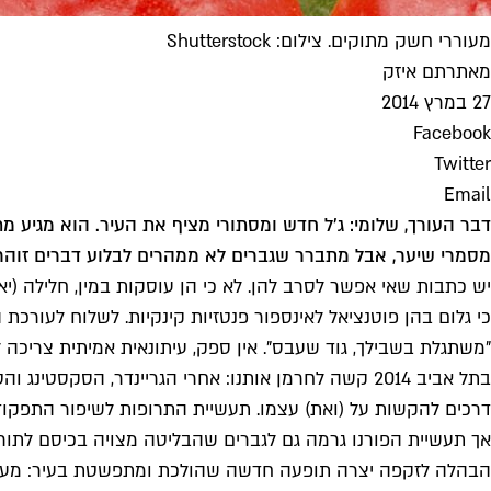
מעוררי חשק מתוקים. צילום: Shutterstock
מאת
רתם איזק
27 במרץ 2014
Facebook
Twitter
Email
דבר העורך, שלומי: ג'ל חדש ומסתורי מציף את העיר. הוא מגיע מ
מסמרי שיער, אבל מתברר שגברים לא ממהרים לבלוע דברים זוהר
יש כתבות שאי אפשר לסרב להן. לא כי הן עוסקות במין, חלילה (י
כי גלום בהן פוטנציאל לאינספור פנטזיות קינקיות. לשלוח לעורכ
"משתגלת בשבילך, גוד שעבס". אין ספק, עיתונאית אמיתית צריכה 
בתל אביב 2014 קשה לחרמן אותנו: אחרי הגריינדר, ה
דרכים להקשות על (ואת) עצמו. תעשיית התרופות לשיפור התפקוד 
אך תעשיית הפורנו גרמה גם לגברים שהבליטה מצויה בכיסם לתור 
הבהלה לזקפה יצרה תופעה חדשה שהולכת ומתפשטת בעיר: מעוררי 