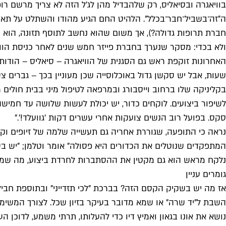
בוויאגרה ובסיאליס, רק שלהבדיל מהן לג'ל הזה לא צריך מרשם 
ה"זה־בשביל־חבר־בכלל". הלהיט החם הגיע מהודו והשתלט על תאי
חברת תרופות גדולה?), אך משום שהוא נחשב לתוסף תזונה, הוא עש
ולא בכדי: מסקר שנערך בחברת פייזר חמש שנים לאחר כניסת הוו
בקליניקה שלו ברחוב וייסבורג ובמרפאה לטיפול מיני בבית חולים
לשיפור ביצועים. לוקחים כדור, יש יכולת לעשות שלושה עד חמישה
סקס. בפועל רוב הנשים צועקות אחרי עשרים דקות 'גוועלד!'."
נראה כי התופעה, שגוררת אחריה גם תעשייה שלמה של זיופים וקיצ
המתפקדים שנוטלים את הכדורים היא פסולה" אומר וטלמן; "יש בע
נלקח מראש הוא גם מקטין את ההסתברות לחרדת ביצוע, מה שמעלה 
גומרים עניין
אז מה יש בשקיק הקסם הזה? בברכת "לכי תזדייני" ובתוספת חבילה
השבת ל"יד שרה" או שמא מדובר בעיקר בזיון שכל. לצורך המשימ
נושא את אונו בגאון ואמיץ דיו כדי להעלותו, תרתי משמע, לדוכן