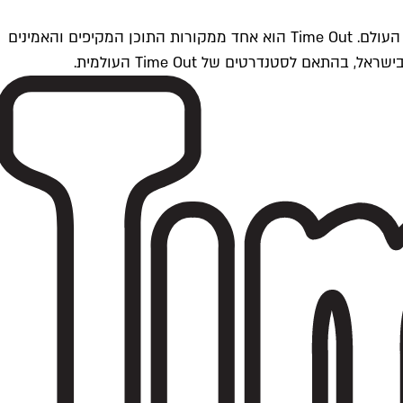
Time Outתל אביב הוא חלק מרשת Time Out Global — רשת מדיה בינלאומית הפועלת ב-360 ערים מרכזיות וב-60 מדינות ברחבי העולם. Time Out הוא אחד ממקורות התוכן המקיפים והאמינים