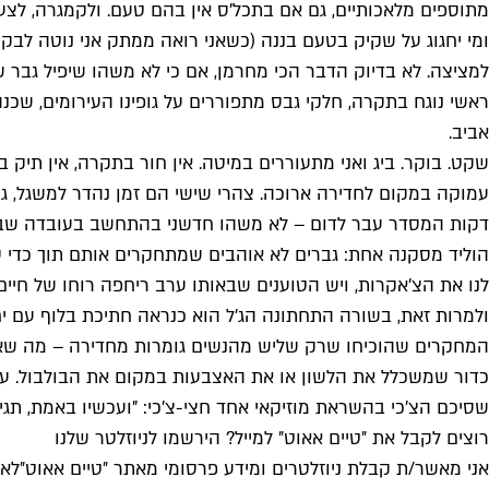
מתוספים מלאכותיים, גם אם בתכל'ס אין בהם טעם. ולקמגרה, לצער
ומי יחגוג על שקיק בטעם בננה (כשאני רואה ממתק אני נוטה לבק
למציצה. לא בדיוק הדבר הכי מחרמן, אם כי לא משהו שיפיל גבר ש
ראשי נוגח בתקרה, חלקי גבס מתפוררים על גופינו העירומים, שכנ
אביב.
שקט. בוקר. ביג ואני מתעוררים במיטה. אין חור בתקרה, אין ת
עמוקה במקום לחדירה ארוכה. צהרי שישי הם זמן נהדר למשגל, ג
הוליד מסקנה אחת: גברים לא אוהבים שמתחקרים אותם תוך כדי ס
לנו את הצ'אקרות, ויש הטוענים שבאותו ערב ריחפה רוחו של חיים 
ולמרות זאת, בשורה התחתונה הג'ל הוא כנראה חתיכת בלוף עם יח
המחקרים שהוכיחו שרק שליש מהנשים גומרות מחדירה – מה שאומ
כדור שמשכלל את הלשון או את האצבעות במקום את הבולבול. עד 
שסיכם הצ'כי בהשראת מוזיקאי אחד חצי-צ'כי: "ועכשיו באמת, תגידי
רוצים לקבל את ״טיים אאוט״ למייל? הירשמו לניוזלטר שלנו
אני מאשר/ת קבלת ניוזלטרים ומידע פרסומי מאתר ״טיים אאוט״
לאי