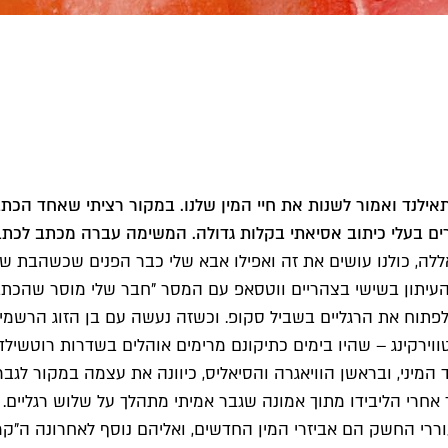
תאילנד ואמור לשנות את חיי המין שלנו. במקור רציתי שאחד הכת
ים בעלי כיתוב אסיאתי בקלות גדולה. המשימה עברה מכתב לכת
אללה, כולנו עושים את זה ואפילו אבא שלי כבר הפנים שכשהבת של
ת העיתון בשישי בצהריים ווטסאפ עם המסר "חבר שלי מוסר שהכתבה
לפתוח את הרגליים בשביל סקופ. וכשזה נעשה עם בן הזוג הרשמי ז
סקסטינג והטווירקינג – שהיו בימים כתיקונם מרימים אוהלים בשדרות
המיני, ובראשן הוויאגרה והסיאליס, כיוונה את עצמה במקור לגב
אחרי הליבידו מתוך אמונה שגבר אמיתי מתהלך על שלוש רגליים.
החשק הם אביזרי המין החדשים, ואליהם נוסף לאחרונה ה"קמגרה 