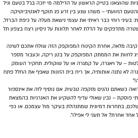
ות שהוצאנו בטייק הראשון על הדילמה מי יזכה בג'ל בטעם וניל
הטעם הזוועתי – משהו שנע בין זרע פג תוקף לאנטיביוטיקה
 בעיני רוחי כבר ראיתי את עצמי נישאת מעלה על כיפת הברזל,
משטרה מתדפקים על הדלת לאחר תלונות על ניסיון רצח בצפון תל
על קיבה מלאה, אחרת הקינוח המפוקפק הזה שולח אתכם לשינה
ביג לחוות את הממתק המפוקפק על בטן ריקה, וכעבור מספר
 ברגע שבו החוטיני פוגש את הבלטות – על ויאגרה, על קמגרה או על שוקולית. תחקיר העומק
רה לא נתנה אותותיה, אך ריח בית הזונות שאפף את החלל פתח
!"
רואה כשאתם נהנים מזקפה טבעית. אם נוסיף לזה את אינספור
 פוסקת – נבין שאולי עדיף להשקיע את האנרגיות בהמצאת
לכם, בתחרות דמיונית שמתנהלת בעיקר מול עצמכם. או כפי
 אחד אחרת? אל תעני לי אפילו".