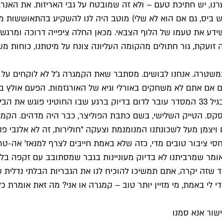
נו, יש חתיכת טעם – ולא זה שמובטח על גבי האריזות. את האנרגי
ש ביס, גם אם הוא לא שלי) מוטב היה לנו להשקיע בהתאוששות מ
ידע את טעמו של הלוף הצבאי. מכאן החלה ציפייה דרוכה ומרגשת:
ה זועקת, גור חתולים מהקומה העליונה צונח על מיטתנו, כוחות 
יק במשטרה. אנחנו לבושים. מסתבר שאת הקמגרה ג'ל לא לוקחים 
ם אם אתם לא משחקים באורלי וגיא של האורגזמות. הפעם אולץ 
דקות המסדר עבר לדום – לא משהו חדשני בהתחשב בעובדה שבגיל 33 המסדר עובר לדום בדיוק
קס. הטייק השלישי, בשם כתבת הפוליצר, כבר היה מדהים. הקמג
ויצמן מעל לשכונתנו המנומנמת וצעקה "חולירות, זה לא אלנבי פה
סי ציבור טובים מדי, כזה שלא באמת חייבים לצרף למנאז' אה-ט
ר שמרביתנו לא בדיוק מעוניינות בגבר שמסתובב עם זקפה בלתי
שזה יקרה, אתם תמשיכו להוכיח לנו את הגבריות הבלתי נדלית ש
 לי באמת, מי מזיין יותר טוב – קמגרה או אני? מה זאת אומרת כל
שור אנא סמנו