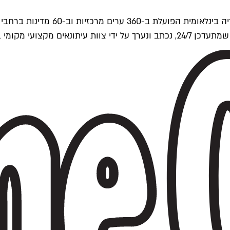
ים של Time Out העולמית.