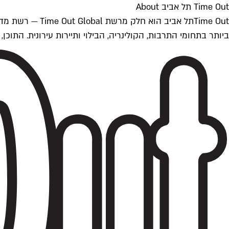
Time Out תל אביב About
ביותר בתחומי התרבות, הקולינריה, הבילוי ותיירות עירונית. התוכן, שמתעדכן 24/7, נכתב ונערך על ידי צוות עיתונאים מקצועי מקומי בישראל, בהתאם לסטנדרט