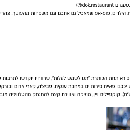
dok.re@)
את הילדים, פופ-אפ שמאכיל גם אתכם וגם משפחות מהעוטף, צהריים
ניחומים בקפה שפירא תחת הכותרת "תנו לשמש לעלות", שרווחיו יוקדשו לתר
ככבו פאיית פירות ים במחבת ענקית, סביצ'ה, קארי אדום ובורקס