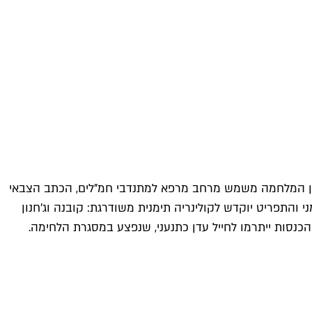
להקפיד על הגרש ליד האות תי"ו, אבל מיהם בעצם החות'ים ומה הסיפור שלהם? באירוע שיתקיים בפנינים 1, שבזמן המלחמה משמש מרחב מרפא למתנדבי חמ"לים, הכתב הצבאי
 והתפריט יוקדש לקולינריה תימנית משודרגת: קובנה וג'חנון
כנסות ייתרמו לחייל עדן כתנעני, שנפצע במסגרת הלחימה.