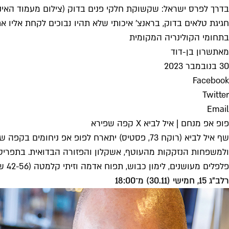
בדרך לפרס ישראל: שקשוקת חלקי פנים בדוק (צילום מעמוד האינסטגרם staurant
חגיגת טלאים בדוק, בראנצ' איכותי שלא תהיו נבוכים לקחת אליו 
בתחומי הקולינריה המקומית
מאת
שרון בן-דוד
30 בנובמבר 2023
Facebook
Twitter
Email
פופ אפ מנחם | איל לביא X קפה שפירא
שף איל לביא (רוקח 73, פסטיס) יתארח לפופ אפ 
ולמשפחות הנזקקות מהעוטף, אשקלון והפזורה הבדואית. בתפריט י
פלפלים מעושנים, לימון כבוש, תפוח אדמה וזיתי קלמטה (42-56 ש"ח). קוקטיילים ויין, מוזיקה ואווירת קצת להתנתק מהטלוויזיה מובטחים.
רלב"ג 15, חמישי (30.11) מ־18:00