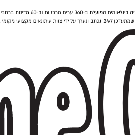
ים של Time Out העולמית.