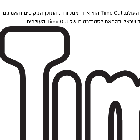
Time Outתל אביב הוא חלק מרשת Time Out Global — רשת מדיה בינלאומית הפועלת ב-360 ערים מרכזיות וב-60 מדינות ברחבי העולם. Time Out הוא אחד ממקורות התוכן המקיפים והאמינים