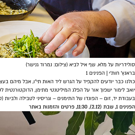
סולידריות על מלא. שף איל לביא (צילום: נמרוד גנישר)
בראנץ' חות'י | הפנינים 1
יואב לימור ישפוך אור על הפלג המיליטנטי מתימן, הדוקטורנטית ל
בעבודת יד, זום – הפונדו של התימנים – וגריסיני לטבילה ולביות (סופגנ
הפנינים 1, שבת (2.12), 11:30, פרטים והזמנות ב
אתר