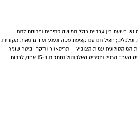
וגש בשעת בין ערביים כולל חמישה פתיחים ופרוסת לחם
ניות ופלפלים; חציל חם עם קציפת פטה ונענע ועוד גרסאות מקוריות
ישראליים ב-44 ש"ח לכוס ו-158 ש"ח לבקבוק וקוקטיילים שרוקחת המיקסולוגית עמית קצוביץ' – תריסאוור וודקה וביטר שומר,
פיצג'רלד בגינה (ג'ין עכו בשטיפת שמן זית עם ורמוט לבן ועשבי תיבול) ובלאדי מאי עם סירופ פלפלי שושקה. בשעות המוזהבות תפריט הערב הרגיל ותפריט האלכוהול נחתכים ב-15 אחוז, לרבות