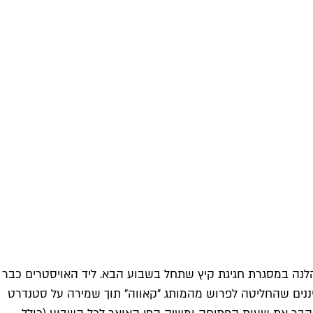
להלנה במסגרת חגיגת קיץ שתחל בשבוע הבא. ליד האויסטרים כבר
 מבעבעים מספרד ובמיוחד לקורפינט (Corpinnat) – מותג שיצרה קבוצת יננים שהחליטה לפרוש מהמותג "קאווה" תוך שמירה על סטנדרט