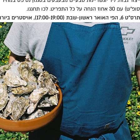
סופ"ש) עם 30 אחוז הנחה על כל התפריט. לכו תחגגו.
תרס"ט 6, הפי האואר ראשון-שבת (17:00-19:00), אויסטרים ביורו ראשון-שבת (4-10.5) 17:00-19:00,