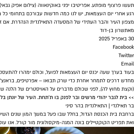
תעשו פרצוף מופתע. אפריטיבו יפני באוקינאווה (צילום אפיק גבאי)
רגע אחרי יום העצמאות, יש לנו כמה חדשות עבורכם בתחומי כל מ
מצפון העיר והבר העתידי של המסעדה התאילנדית הנהדרת. אם זה
מאת
שרון בן-דוד
30 באפריל 2025
Facebook
Twitter
Email
בעוד בערך שעה יכנס יום העצמאות לפועל, וכולם ימהרו להתעסק 
מחדש דרכים לתמחר אחרת כדי שרק תבואו – אפרטיפים, בראנצ'ים
(וקצת מחוץ לה), לפני שכולם מדברים על האויסטרים של הלנה שו
>> בית לגבר יהודי מרשים ובר לפנק בו ת'תחת. העיר של יונתן בל
בר תאילנדי | התאילנדית בהר סיני
ברחבת בית הכנסת הגדול, בחלל שבו פעל במשך המון שנים השישקו,
ואת תפריט הקוקטיילים בונה המגה-מיקסולוגית מור קורל. אנו עוקב