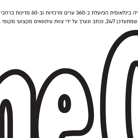
ים של Time Out העולמית.