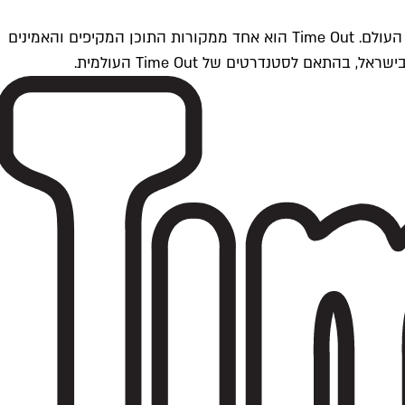
Time Outתל אביב הוא חלק מרשת Time Out Global — רשת מדיה בינלאומית הפועלת ב-360 ערים מרכזיות וב-60 מדינות ברחבי העולם. Time Out הוא אחד ממקורות התוכן המקיפים והאמינים