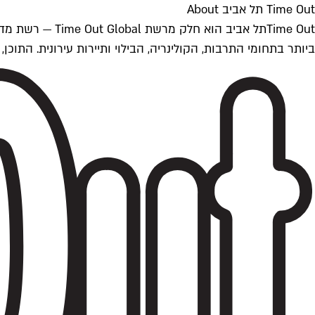
Time Out תל אביב About
ביותר בתחומי התרבות, הקולינריה, הבילוי ותיירות עירונית. התוכן, שמתעדכן 24/7, נכתב ונערך על ידי צוות עיתונאים מקצועי מקומי בישראל, בהתאם לסטנדרט