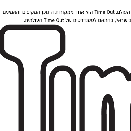
Time Outתל אביב הוא חלק מרשת Time Out Global — רשת מדיה בינלאומית הפועלת ב-360 ערים מרכזיות וב-60 מדינות ברחבי העולם. Time Out הוא אחד ממקורות התוכן המקיפים והאמינים