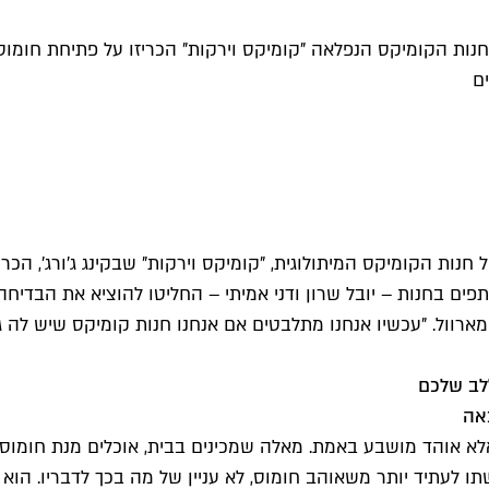
ם
נות הקומיקס המיתולוגית, "קומיקס וירקות" שבקינג ג'ורג', הכר
ים בחנות – יובל שרון ודני אמיתי – החליטו להוציא את הבדיחה 
זי במולטיוורס של מארוול. "עכשיו אנחנו מתלבטים אם אנחנו חנות קומיקס 
לב שלכם
אלא אוהד מושבע באמת. מאלה שמכינים בבית, אוכלים מנת חומוס 
עתיד יותר משאוהב חומוס, לא עניין של מה בכך לדבריו. הוא ודנ