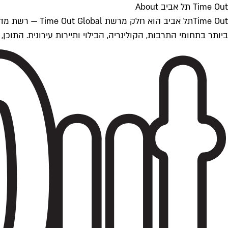
Time Out תל אביב About
ביותר בתחומי התרבות, הקולינריה, הבילוי ותיירות עירונית. התוכן, שמתעדכן 24/7, נכתב ונערך על ידי צוות עיתונאים מקצועי מקומי בישראל, בהתאם לסטנדרט