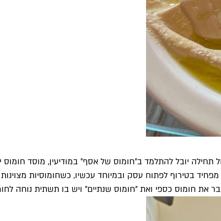
ל תחילה יובל להתלמד ב״חומוס של אסף״ במודיעין, מוסד חומוס י
פחיד בטירוף לפתוח עסק ובמיוחד עכשיו, כשחומוסיות מצוינות נ
ר את חומוס כספי ואת "חומוס שנתיים" ויש בו תשתית נוחה לחומו