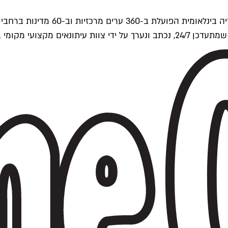
ים של Time Out העולמית.