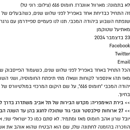
לא בתמונה: מארוול אוונג'רז. חומוס 616 (צילום: רוני טל)
שנפתח השבוע ביהודה המכבי. תנו לנו פעמיים ספיידרמן עם גרגרי
מאת
יעל שטוקמן
23 בדצמבר 2024
Facebook
Twitter
Email
הכל התחיל באחד באפריל לפני שלוש שנים, כשעמוד הפייסבוק של ח
מאז תהו אינספור לקוחות ושאלו מתי תיפתח החומוסיה, ושני השותפ
יהודה המכבי "חומוס 616", על שם היקום המרכ
בחיוך.
>> בירת האימפריה: מקדש הבירות של תל אביב משתדרג בדרך ל
>> 27 ארוחות סילבסטר ונובי גוד שתוכלו לחגוג בהן עד השנה הבאה
יובל שרון אהב חומוס מאז ומתמיד. לא סתם כמו כל ישראלי שני, 
הוזכרה בהזמנה לחתונה שלנ, שם הוא הבטיח שהוא אוהב את אשתו ל