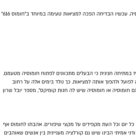
זה התחיל כבדיחת אחד באפריל לפני שלוש שנים, כשהבעלים של חנות הקומיקס הנפלאה "קומיקס וירקות" הכריזו על פתיחת חומוסיה. עכשיו הבדיחה הפכה למציאות טעימה במיוחד ב"חומוס 616"
יז במתיחה חגיגית כי הבעלים מתכוונים לפתוח חומוסיה מטעמם.
לפועל ולהפוך אותה למציאות. כך נולד בימים אלה על רחוב
שיש לה גם חומוסיה או חומוסיה שיש לה חנות קומיקס״, מספר יובל שרון
כל יום וכל העת מקפידים על מקצי שיפורים. אהבתו לחומוס אף
י אמיתי הבינו שיש גם קורלציה מעניינית בין אנשים שאוהבים